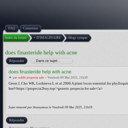
FAQ
Connexion
Index du forum
+ D'IMAGINAIRE
Blogs sympas
does finasteride help with acne
Répondre
does finasteride help with acne
par
reddit propecia safe
» Vendredi 09 Mai 2025, 21h59
Gross J, Cho WK, Lezhneva L et al 2006 A plant locus essential for phylloqui
href=https://propecia2buy.top/>generic propecia for sale</a>
Sujet remonté par Anonymous le Vendredi 09 Mai 2025, 21h59.
Répondre