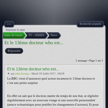
↓↓↓
Recherche avancée
Imprimer le sujet
Index du forum
TV - SÉRIES
News
Et le 13ème docteur who est...
Répondre
1 message • Page
1
sur
1
Et le 13ème docteur who est...
par
john.koenig
» Mardi 18 Juillet 2017, 16h58
La BBC vient d’annoncer quel acteur incarnera le 13ème docteur et
c’est une petite surprise
En effet on sait que le docteur, maitre du temps de son état, se régénère
régulièrement avec un nouveau visage et une nouvelle personnalité
(astuce scénaristique pour justifier les changements d’acteurs). Et pour