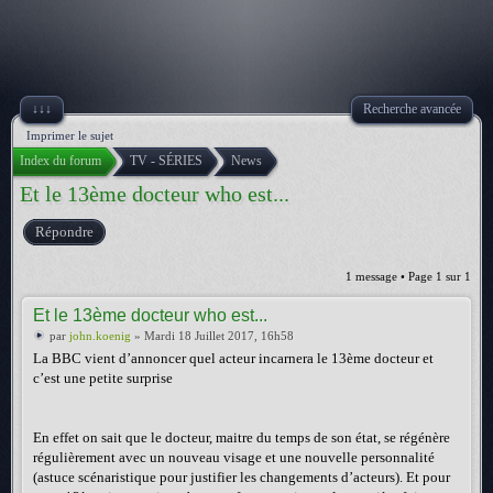
↓↓↓
Recherche avancée
Imprimer le sujet
Index du forum
TV - SÉRIES
News
Et le 13ème docteur who est...
Répondre
1 message • Page
1
sur
1
Et le 13ème docteur who est...
par
john.koenig
» Mardi 18 Juillet 2017, 16h58
La BBC vient d’annoncer quel acteur incarnera le 13ème docteur et
c’est une petite surprise
En effet on sait que le docteur, maitre du temps de son état, se régénère
régulièrement avec un nouveau visage et une nouvelle personnalité
(astuce scénaristique pour justifier les changements d’acteurs). Et pour