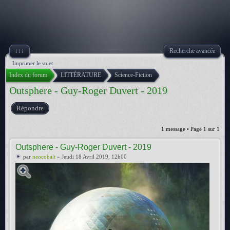
↓↓↓
Recherche avancée
Imprimer le sujet
Index du forum
LITTÉRATURE
Science-Fiction
Outsphere - Guy-Roger Duvert - 2019
Répondre
1 message • Page
1
sur
1
Outsphere - Guy-Roger Duvert - 2019
par
neocobalt
» Jeudi 18 Avril 2019, 12h00