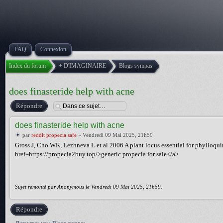
FAQ
Connexion
Index du forum
+ D'IMAGINAIRE
Blogs sympas
does finasteride help with acne
Répondre
does finasteride help with acne
par
reddit propecia safe
» Vendredi 09 Mai 2025, 21h59
Gross J, Cho WK, Lezhneva L et al 2006 A plant locus essential for phylloqui
href=https://propecia2buy.top/>generic propecia for sale</a>
Sujet remonté par Anonymous le Vendredi 09 Mai 2025, 21h59.
Répondre