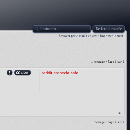
Recherche avancée
Envoyer par e-mail à un ami
•
Imprimer le sujet
1 message • Page
1
sur
1
reddit propecia safe
1 message • Page
1
sur
1