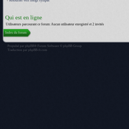
Retourner vers Blogs sympas
Qui est en ligne
Utilisateurs parcourant ce forum: Aucun utilisateur enregistré et 2 invités
Index du forum
Propulsé par
phpBB
® Forum Software © phpBB Group
Traduction par
phpBB-fr.com