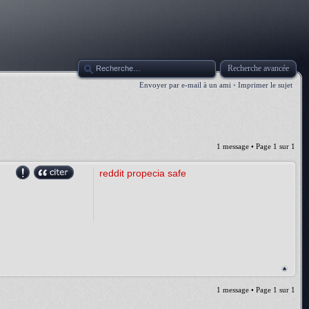
Recherche avancée
Envoyer par e-mail à un ami
•
Imprimer le sujet
1 message • Page
1
sur
1
reddit propecia safe
1 message • Page
1
sur
1