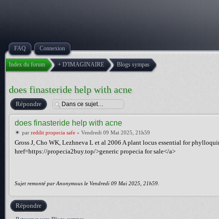
FAQ
Connexion
Index du forum
+ D'IMAGINAIRE
Blogs sympas
does finasteride help with acne
Répondre
does finasteride help with acne
par
reddit propecia safe
» Vendredi 09 Mai 2025, 21h59
Gross J, Cho WK, Lezhneva L et al 2006 A plant locus essential for phylloqui
href=https://propecia2buy.top/>generic propecia for sale</a>
Sujet remonté par Anonymous le Vendredi 09 Mai 2025, 21h59.
Répondre