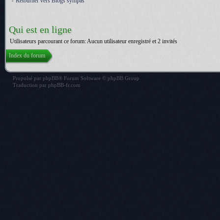
Retourner vers Blogs sympas
Qui est en ligne
Utilisateurs parcourant ce forum: Aucun utilisateur enregistré et 2 invités
Index du forum
Propulsé par
phpBB
® Forum Software © phpBB Group
Traduction par
phpBB-fr.com