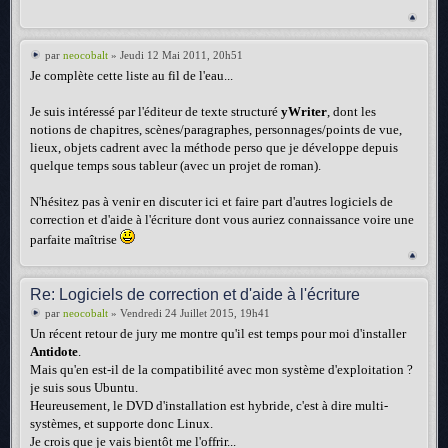
par
neocobalt
» Jeudi 12 Mai 2011, 20h51
Je complète cette liste au fil de l'eau...
Je suis intéressé par l'éditeur de texte structuré
yWriter
, dont les
notions de chapitres, scènes/paragraphes, personnages/points de vue,
lieux, objets cadrent avec la méthode perso que je développe depuis
quelque temps sous tableur (avec un projet de roman).
N'hésitez pas à venir en discuter ici et faire part d'autres logiciels de
correction et d'aide à l'écriture dont vous auriez connaissance voire une
parfaite maîtrise
Re: Logiciels de correction et d'aide à l'écriture
par
neocobalt
» Vendredi 24 Juillet 2015, 19h41
Un récent retour de jury me montre qu'il est temps pour moi d'installer
Antidote
.
Mais qu'en est-il de la compatibilité avec mon système d'exploitation ?
je suis sous Ubuntu.
Heureusement, le DVD d'installation est hybride, c'est à dire multi-
systèmes, et supporte donc Linux.
Je crois que je vais bientôt me l'offrir...