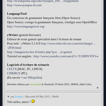
http://fr.wikipedia.org/wiki/Synapse_D% ... eloppement
http://www.synapse-fr.com/
LanguageTool
Un correcteur de grammaire française libre (Open Source)
Open Source, corrige la grammaire française, s'intègre sous OpenOffice
http://www.languagetool.org/
yWriter
(gratuit/freeware)
Editeur de texte gratuit spécialisé dans l’écriture de roman
Pour info : yWriter 5.1.6.9
http://www.infos-du-net.com/telecharger ...
-2856.html
http://imagineria.free.fr/index.php?pos ... re-gratuit
Tutoriel en anglais :
http://www.youtube.com/watch?v=Ti5HNVVIV1w
Logiciels d'écriture de scénario
CELTX
(MAC, PC, LINUX)
CINERGY
(PC)
(En savoir +
sur Wikipédia
)
Dernière édition par
neocobalt
le Vendredi 19 Août 2011, 00h04, édité 4 fois.
par
Zordar
» Mercredi 04 Mai 2011, 18h04
Très utiles, merci !