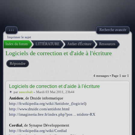
↓↓↓
Recherche avancée
Imprimer le sujet
Index du forum
LITTÉRATURE
Atelier d'Écriture
Ressources
Logiciels de correction et d'aide à l'écriture
Répondre
4 messages • Page
1
sur
1
Logiciels de correction et d'aide à l'écriture
par
neocobalt
» Mardi 03 Mai 2011, 23h44
Antidote
, de Druide informatique
http://fr.wikipedia.org/wiki/Antidote_(logiciel
)
http://www.druide.com/antidote.html
http://imagineria.free.fr/index.php?pos ... ntidote-RX
Cordial
, de Synapse Développement
http://fr.wikipedia.org/wiki/Cordial