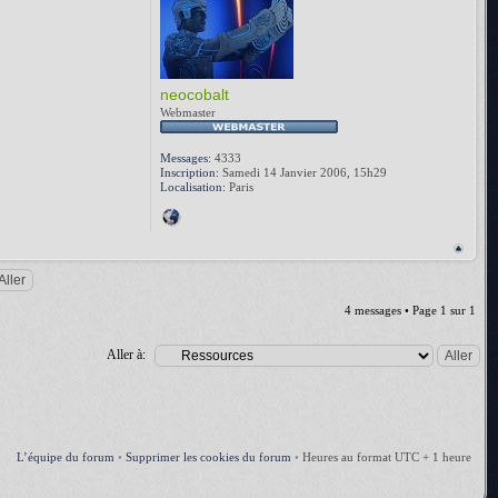
neocobalt
Webmaster
Messages:
4333
Inscription:
Samedi 14 Janvier 2006, 15h29
Localisation:
Paris
4 messages • Page
1
sur
1
Aller à:
L’équipe du forum
•
Supprimer les cookies du forum
•
Heures au format UTC + 1 heure