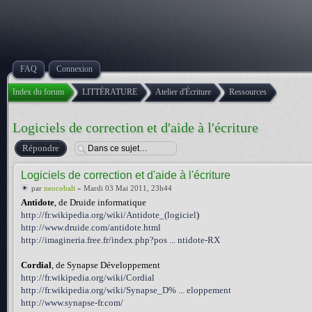
FAQ
Connexion
Index du forum
LITTÉRATURE
Atelier d'Écriture
Ressources
Logiciels de correction et d'aide à l'écriture
Répondre
Logiciels de correction et d'aide à l'écriture
par
neocobalt
» Mardi 03 Mai 2011, 23h44
Antidote
, de Druide informatique
http://fr.wikipedia.org/wiki/Antidote_(logiciel
)
http://www.druide.com/antidote.html
http://imagineria.free.fr/index.php?pos ... ntidote-RX
Cordial
, de Synapse Développement
http://fr.wikipedia.org/wiki/Cordial
http://fr.wikipedia.org/wiki/Synapse_D% ... eloppement
http://www.synapse-fr.com/