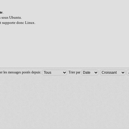
te
.
is sous Ubuntu.
et supporte donc Linux.
er les messages postés depuis:
Trier par