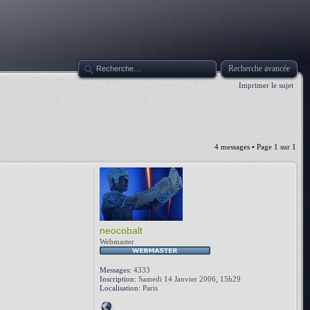
Recherche avancée
Imprimer le sujet
4 messages • Page
1
sur
1
neocobalt
Webmaster
Messages:
4333
Inscription:
Samedi 14 Janvier 2006, 15h29
Localisation:
Paris