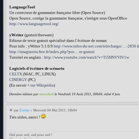
LanguageTool
Un correcteur de grammaire française libre (Open Source)
Open Source, corrige la grammaire française, s'intègre sous OpenOffice
http://www.languagetool.org/
yWriter
(gratuit/freeware)
Editeur de texte gratuit spécialisé dans l’écriture de roman
Pour info : yWriter 5.1.6.9
http://www.infos-du-net.com/telecharger ... -2856.
http://imagineria.free.fr/index.php?pos ... re-gratuit
Tutoriel en anglais :
http://www.youtube.com/watch?v=Ti5HNVVIV1w
Logiciels d'écriture de scénario
CELTX
(MAC, PC, LINUX)
CINERGY
(PC)
(En savoir +
sur Wikipédia
)
Dernière édition par
neocobalt
le Vendredi 19 Août 2011, 00h04, édité 4 fois.
par
Zordar
» Mercredi 04 Mai 2011, 18h04
Très utiles, merci !
Oeil pour oeil, oeil pour oeil !