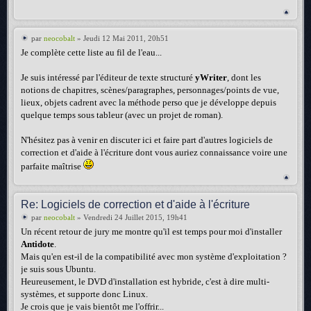
par
neocobalt
» Jeudi 12 Mai 2011, 20h51
Je complète cette liste au fil de l'eau...
Je suis intéressé par l'éditeur de texte structuré
yWriter
, dont les
notions de chapitres, scènes/paragraphes, personnages/points de vue,
lieux, objets cadrent avec la méthode perso que je développe depuis
quelque temps sous tableur (avec un projet de roman).
N'hésitez pas à venir en discuter ici et faire part d'autres logiciels de
correction et d'aide à l'écriture dont vous auriez connaissance voire une
parfaite maîtrise
Re: Logiciels de correction et d'aide à l'écriture
par
neocobalt
» Vendredi 24 Juillet 2015, 19h41
Un récent retour de jury me montre qu'il est temps pour moi d'installer
Antidote
.
Mais qu'en est-il de la compatibilité avec mon système d'exploitation ?
je suis sous Ubuntu.
Heureusement, le DVD d'installation est hybride, c'est à dire multi-
systèmes, et supporte donc Linux.
Je crois que je vais bientôt me l'offrir...