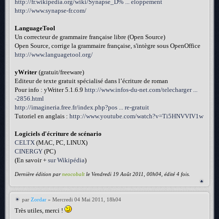
http://fr.wikipedia.org/wiki/Synapse_D% ... eloppement
http://www.synapse-fr.com/
LanguageTool
Un correcteur de grammaire française libre (Open Source)
Open Source, corrige la grammaire française, s'intègre sous OpenOffice
http://www.languagetool.org/
yWriter
(gratuit/freeware)
Editeur de texte gratuit spécialisé dans l’écriture de roman
Pour info : yWriter 5.1.6.9
http://www.infos-du-net.com/telecharger ...
-2856.html
http://imagineria.free.fr/index.php?pos ... re-gratuit
Tutoriel en anglais :
http://www.youtube.com/watch?v=Ti5HNVVIV1w
Logiciels d'écriture de scénario
CELTX
(MAC, PC, LINUX)
CINERGY
(PC)
(En savoir +
sur Wikipédia
)
Dernière édition par
neocobalt
le Vendredi 19 Août 2011, 00h04, édité 4 fois.
par
Zordar
» Mercredi 04 Mai 2011, 18h04
Très utiles, merci !