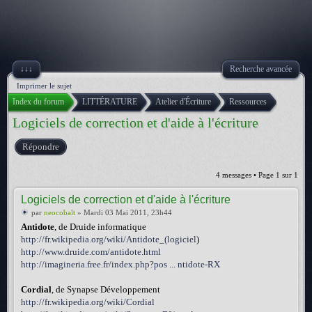
↓↓↓
Recherche avancée
Imprimer le sujet
Index du forum
LITTÉRATURE
Atelier d'Écriture
Ressources
Logiciels de correction et d'aide à l'écriture
Répondre
4 messages • Page
1
sur
1
Logiciels de correction et d'aide à l'écriture
par
neocobalt
» Mardi 03 Mai 2011, 23h44
Antidote
, de Druide informatique
http://fr.wikipedia.org/wiki/Antidote_(logiciel
)
http://www.druide.com/antidote.html
http://imagineria.free.fr/index.php?pos ... ntidote-RX
Cordial
, de Synapse Développement
http://fr.wikipedia.org/wiki/Cordial