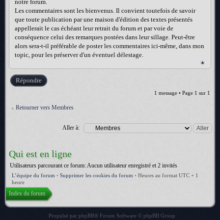
notre forum.
Les commentaires sont les bienvenus. Il convient toutefois de savoir
que toute publication par une maison d'édition des textes présentés
appellerait le cas échéant leur retrait du forum et par voie de
conséquence celui des remarques postées dans leur sillage. Peut-être
alors sera-t-il préférable de poster les commentaires ici-même, dans mon
topic, pour les préserver d'un éventuel délestage.
Répondre
1 message • Page
1
sur
1
Retourner vers Membres
Aller à:
Qui est en ligne
Utilisateurs parcourant ce forum: Aucun utilisateur enregistré et 2 invités
L’équipe du forum
•
Supprimer les cookies du forum
•
Heures au format UTC + 1
heure
Index du forum
Propulsé par
phpBB
® Forum Software © phpBB Group