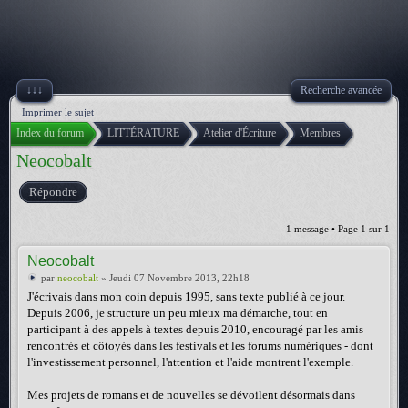
↓↓↓
Recherche avancée
Imprimer le sujet
Index du forum
LITTÉRATURE
Atelier d'Écriture
Membres
Neocobalt
Répondre
1 message • Page
1
sur
1
Neocobalt
par
neocobalt
» Jeudi 07 Novembre 2013, 22h18
J'écrivais dans mon coin depuis 1995, sans texte publié à ce jour.
Depuis 2006, je structure un peu mieux ma démarche, tout en
participant à des appels à textes depuis 2010, encouragé par les amis
rencontrés et côtoyés dans les festivals et les forums numériques - dont
l'investissement personnel, l'attention et l'aide montrent l'exemple.
Mes projets de romans et de nouvelles se dévoilent désormais dans