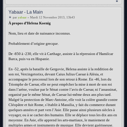
Yabaar - La Main
par
yabaar
» Mardi 12 Novembre 2013, 13h43
À propos d’Helena Koenig
Nom, lieu et date de naissance inconnus.
Probablement d’origine grecque.
De -850 à -230, elle vit à Carthage, assiste à la répression d’Hamilcar
Barca, puis va en Hispanie.
En -52, après la bataille de Gergovie, Helena assiste à la reddition de
son roi, Vercingetorixs, devant Caius Julius Caesar à Alésia, et
accompagne le proconsul lors de son retour à Rome. En -46, lors du
Triomphe de Caesar, elle ne peut empêcher la mise à mort de son roi
dans l’arène, voulue par le Sénat contre l’avis de Caesar, ni l’assassinat,
organisé par le même Sénat, de Caesar lui-même deux ans plus tard.
Malgré la protection de Marc-Antoine, elle voit la colère grandir contre
Cléopâtre et fuit Rome, s’établit à Massilia, y fait du commerce durant
quelques années et part vers l’Asie. Elle passe ainsi plusieurs siècles à
voyager, ou à se cacher des humains. Elle se déplace tous les dix ans en
moyenne. En Asie, elle apprend les arts-martiaux, le maniement de
multiples armes et instruments de musique. Elle devient guérisseuse.