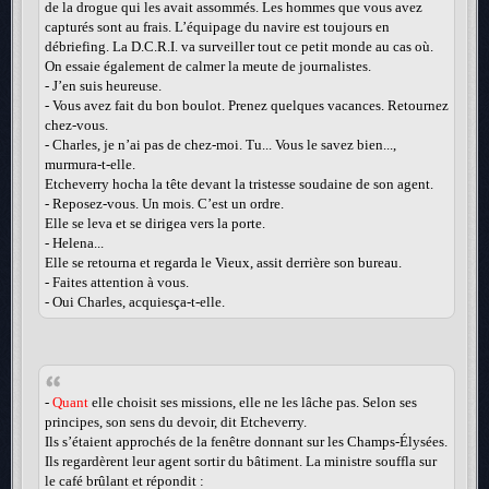
de la drogue qui les avait assommés. Les hommes que vous avez
capturés sont au frais. L’équipage du navire est toujours en
débriefing. La D.C.R.I. va surveiller tout ce petit monde au cas où.
On essaie également de calmer la meute de journalistes.
- J’en suis heureuse.
- Vous avez fait du bon boulot. Prenez quelques vacances. Retournez
chez-vous.
- Charles, je n’ai pas de chez-moi. Tu... Vous le savez bien...,
murmura-t-elle.
Etcheverry hocha la tête devant la tristesse soudaine de son agent.
- Reposez-vous. Un mois. C’est un ordre.
Elle se leva et se dirigea vers la porte.
- Helena...
Elle se retourna et regarda le Vieux, assit derrière son bureau.
- Faites attention à vous.
- Oui Charles, acquiesça-t-elle.
-
Quant
elle choisit ses missions, elle ne les lâche pas. Selon ses
principes, son sens du devoir, dit Etcheverry.
Ils s’étaient approchés de la fenêtre donnant sur les Champs-Élysées.
Ils regardèrent leur agent sortir du bâtiment. La ministre souffla sur
le café brûlant et répondit :