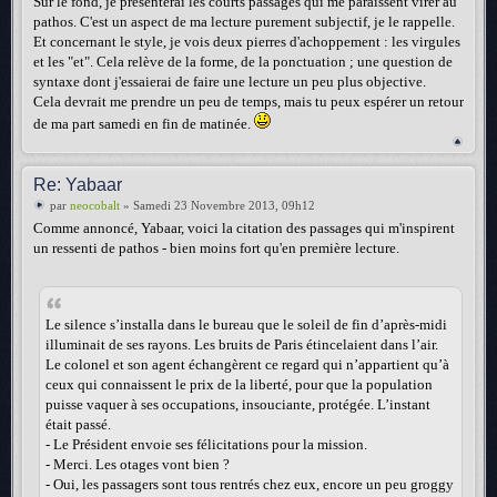
Sur le fond, je présenterai les courts passages qui me paraissent virer au
pathos. C'est un aspect de ma lecture purement subjectif, je le rappelle.
Et concernant le style, je vois deux pierres d'achoppement : les virgules
et les "et". Cela relève de la forme, de la ponctuation ; une question de
syntaxe dont j'essaierai de faire une lecture un peu plus objective.
Cela devrait me prendre un peu de temps, mais tu peux espérer un retour
de ma part samedi en fin de matinée.
Re: Yabaar
par
neocobalt
» Samedi 23 Novembre 2013, 09h12
Comme annoncé, Yabaar, voici la citation des passages qui m'inspirent
un ressenti de pathos - bien moins fort qu'en première lecture.
Le silence s’installa dans le bureau que le soleil de fin d’après-midi
illuminait de ses rayons. Les bruits de Paris étincelaient dans l’air.
Le colonel et son agent échangèrent ce regard qui n’appartient qu’à
ceux qui connaissent le prix de la liberté, pour que la population
puisse vaquer à ses occupations, insouciante, protégée. L’instant
était passé.
- Le Président envoie ses félicitations pour la mission.
- Merci. Les otages vont bien ?
- Oui, les passagers sont tous rentrés chez eux, encore un peu groggy