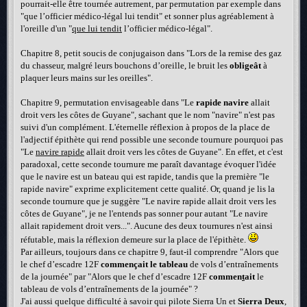
pourrait-elle être tournée autrement, par permutation par exemple dans
"que l’officier médico-légal lui tendit" et sonner plus agréablement à
l'oreille d'un "
que lui tendit
l’officier médico-légal".
Chapitre 8, petit soucis de conjugaison dans "Lors de la remise des gaz
du chasseur, malgré leurs bouchons d’oreille, le bruit les
obligeât
à
plaquer leurs mains sur les oreilles".
Chapitre 9, permutation envisageable dans "Le
rapide navire
allait
droit vers les côtes de Guyane", sachant que le nom "navire" n'est pas
suivi d'un complément. L'éternelle réflexion à propos de la place de
l'adjectif épithète qui rend possible une seconde tournure pourquoi pas
"Le
navire rapide
allait droit vers les côtes de Guyane". En effet, et c'est
paradoxal, cette seconde tournure me paraît davantage évoquer l'idée
que le navire est un bateau qui est rapide, tandis que la première "le
rapide navire" exprime explicitement cette qualité. Or, quand je lis la
seconde tournure que je suggère "Le navire rapide allait droit vers les
côtes de Guyane", je ne l'entends pas sonner pour autant "Le navire
allait rapidement droit vers...". Aucune des deux tournures n'est ainsi
réfutable, mais la réflexion demeure sur la place de l'épithète.
Par ailleurs, toujours dans ce chapitre 9, faut-il comprendre "Alors que
le chef d’escadre 12F
commençait le tableau
de vols d’entraînements
de la journée" par "Alors que le chef d’escadre 12F
commen
t
ait
le
tableau de vols d’entraînements de la journée" ?
J'ai aussi quelque difficulté à savoir qui pilote Sierra Un et
Sierra Deux
,