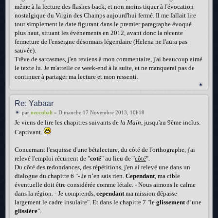
même à la lecture des flashes-back, et non moins tiquer à l'évocation
nostalgique du Virgin des Champs aujourd'hui fermé. Il me fallait lire
tout simplement la date figurant dans le premier paragraphe évoqué
plus haut, situant les événements en 2012, avant donc la récente
fermeture de l'enseigne désormais légendaire (Helena ne l'aura pas
sauvée).
Trêve de sarcasmes, j'en reviens à mon commentaire, j'ai beaucoup aimé
le texte lu. Je m'attelle ce week-end à la suite, et ne manquerai pas de
continuer à partager ma lecture et mon ressenti.
Re: Yabaar
par
neocobalt
» Dimanche 17 Novembre 2013, 10h18
Je viens de lire les chapitres suivants de
la Main
, jusqu'au 9ème inclus.
Captivant.
Concernant l'esquisse d'une bétalecture, du côté de l'orthographe, j'ai
relevé l'emploi récurrent de "
coté
" au lieu de "
côté
".
Du côté des redondances, des répétitions, j'en ai relevé une dans un
dialogue du chapitre 6 "- Je n’en sais rien.
Cependant
, ma cible
éventuelle doit être considérée comme létale. - Nous aimons le calme
dans la région. - Je comprends,
cependant
ma mission dépasse
largement le cadre insulaire". Et dans le chapitre 7 "le
glissement
d’une
glissière
".