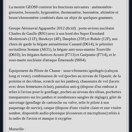
La montre GEOS9 contient les fonctions suivantes : anémomètre-
girouette, boussole, hygromètre, thermomètre, baromètre, altimètre et
heure/chronomètre combinés dans un objet de quelques grammes.
Groupe Aéronaval Agapanthe 2012 (fictif) : porte-avions nucléaire
Charles de Gaulle (R91) avec à son bord des Super Etendard
Modernisés (11F), Hawkeye (4F), Dauphin (35F) et Rafale (12F), son
chien de garde la frégate antiaérienne Cassard (D614), le pétrolier
ravitailleur Somme (A631), la frégate anti-sous-marine Tourville
(D610), les frégates furtives Aconit (F713) et Guépratte (F714), et le
sous-marin nucléaire d'attaque Émeraude (S604).
Équipement du Pilote de Chasse : sous-vêtements ignifugés (caleçon
long et veste), combinaison de vol (poches au niveau de l'épaule, de la
poitrine et des tibias, scratch sur les jambes), chaussures de vol (lacets
avec deux fermetures éclair), pantalon anti-g (dispose d'un embout à
relier à l'avion pour le gonflage, poches au niveau des tibias, pochettes
transparentes sur les jambes et nombreuses sangles de réglage), gilet de
sauvetage (gonflage de cartouche ou valve, relie le pilote à son
paquetage de survie), casque (dispose d'une visière claire et une visière
sombre, dispositifs audio-phonique (écouteurs et microphone) reliés à
la radio de l'avion et masque à oxygène.
Marseille :