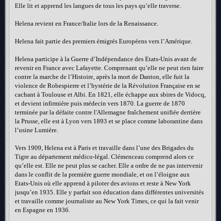
Elle lit et apprend les langues de tous les pays qu’elle traverse.
Helena revient en France/Italie lors de la Renaissance.
Helena fait partie des premiers émigrés Européens vers l’Amérique.
Helena participe à la Guerre d’Indépendance des Etats-Unis avant de
revenir en France avec Lafayette. Comprenant qu’elle ne peut rien faire
contre la marche de l’Histoire, après la mort de Danton, elle fuit la
violence de Robespierre et l’hystérie de la Révolution Française en se
cachant à Toulouse et Albi. En 1821, elle échappe aux sbires de Vidocq,
et devient infirmière puis médecin vers 1870. La guerre de 1870
terminée par la défaite contre l'Allemagne fraîchement unifiée derrière
la Prusse, elle est à Lyon vers 1893 et se place comme laborantine dans
l’usine Lumière.
Vers 1909, Helena est à Paris et travaille dans l’une des Brigades du
Tigre au département médico-légal. Clémenceau comprend alors ce
qu’elle est. Elle ne peut plus se cacher. Elle a ordre de ne pas intervenir
dans le conflit de la première guerre mondiale, et on l’éloigne aux
Etats-Unis où elle apprend à piloter des avions et reste à New York
jusqu’en 1935. Elle y parfait son éducation dans différentes universités
et travaille comme journaliste au New York Times, ce qui la fait venir
en Espagne en 1936.