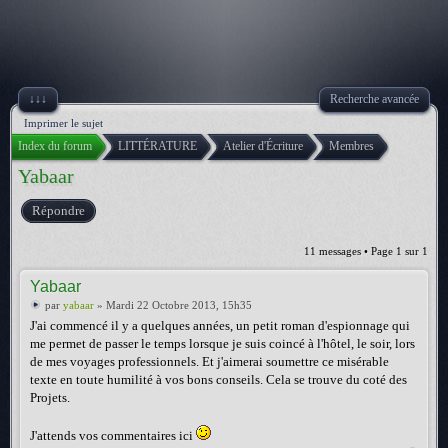
↓↓↓
Recherche avancée
Imprimer le sujet
Index du forum
LITTÉRATURE
Atelier d'Écriture
Membres
Yabaar
Répondre
11 messages • Page
1
sur
1
Yabaar
par
yabaar
» Mardi 22 Octobre 2013, 15h35
J'ai commencé il y a quelques années, un petit roman d'espionnage qui
me permet de passer le temps lorsque je suis coincé à l'hôtel, le soir, lors
de mes voyages professionnels. Et j'aimerai soumettre ce misérable
texte en toute humilité à vos bons conseils. Cela se trouve du coté des
Projets.
J'attends vos commentaires ici