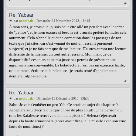
Re: Yabaar
par
neocobalt
» Dimanche 24 Novembre 2013, 18h15
À mon sens, je crois que j'y suis peut-être allé un peu fort avec le terme
de "pathos", et je m'en excuse si besoin est. J'aurais préféré formuler cela
autrement. Cela n'appelle aucune correction dans les passages de ton
texte que j'ai cités, car c'est venant de moi un ressenti purement
subjectif, et je ne fais part que de ma lecture. D'autres auront une lecture
différente de la mienne, un tout autre ressenti. Mon manque de
disponibilité ces jours-ci ne m'a juste pas permis de présenter une
argumentation convenable. La beta-lecture n'est pas un exercice facile,
tout comme l'écriture et la relecture - je serais tenté d'appeler cette
dernière l'alpha-lecture.
Re: Yabaar
par
neocobalt
» Dimanche 15 Décembre 2013, 13h38
Salut, Je vais t'embêter un peu Yab. Ce serait au sujet du chapitre 9.
Accepterais-tu d'écrire quelque chose de plus couillu, une version où
tous les Rafales se retrouveraient au tapis et où Helena s'éjecterait
depuis la haute atmosphère (après avoir flingué le missile avec son zinc
faute de munitions) ?