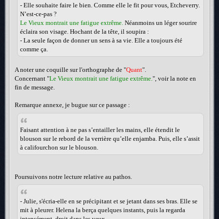
- Elle souhaite faire le bien. Comme elle le fit pour vous, Etcheverry.
N’est-ce-pas ?
Le Vieux montrait une fatigue extrême.
Néanmoins un léger sourire
éclaira son visage. Hochant de la tête, il soupira :
- La seule façon de donner un sens à sa vie. Elle a toujours été
comme ça.
A noter une coquille sur l'orthographe de "
Quant
".
Concernant "
Le Vieux montrait une fatigue extrême.
", voir la note en
fin de message.
Remarque annexe, je bugue sur ce passage :
Faisant attention à ne pas s’entailler les mains, elle étendit le
blouson sur le rebord de la verrière qu’elle enjamba. Puis, elle s’assit
à califourchon sur le blouson.
Poursuivons notre lecture relative au pathos.
- Julie, s'écria-elle en se précipitant et se jetant dans ses bras. Elle se
mit à pleurer. Helena la berça quelques instants, puis la regarda
intensément, droit dans les yeux.