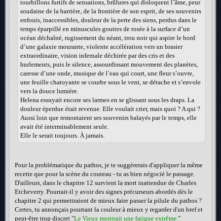
tourbillons furtifs de sensations, brûlures qui disloquent l’âme, peur
soudaine de la barrière, de la frontière de son esprit, de ses souvenirs
enfouis, inaccessibles, douleur de la perte des siens, perdus dans le
temps éparpillé en minuscules gouttes de rosée à la surface d’un
océan déchaîné, rugissement du néant, trou noir qui aspire le bord
d’une galaxie mourante, violente accélération vers un brasier
extraordinaire, vision infernale déchirée par des cris et des
hurlements, puis le silence, assourdissant mouvement des planètes,
caresse d’une onde, musique de l’eau qui court, une fleur s’ouvre,
une feuille chatoyante se courbe sous le vent, se détache et s’envole
vers la douce lumière.
Helena essuyait encore ses larmes en se glissant sous les draps. La
douleur éperdue était revenue. Elle voulait crier, mais quoi ? A qui ?
Aussi loin que remontaient ses souvenirs balayés par le temps, elle
avait été interminablement seule.
Elle le serait toujours. À jamais.
Pour la problématique du pathos, je te suggèrerais d'appliquer la même
recette que pour la scène du couteau - tu as bien négocié le passage.
D'ailleurs, dans le chapitre 12 survient la mort inattendue de Charles
Etcheverry. Pourrait-il y avoir des signes précurseurs abordés dès le
chapitre 2 qui permettraient de mieux faire passer la pilule du pathos ?
Certes, tu annonçais pourtant la couleur à mieux y regarder d'un bref et
peut-être trop discret "
Le Vieux montrait une fatigue extrême.
"