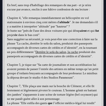
En bref, sans trop d'habillage des remarques de ma part - et je m'en
excuse par avance, enclin à une hâtive confession de ma lecture :
Chapitre 4, "elle remarqua immédiatement un hélicoptère en vol
stationnaire à environ cinq cent mètres d'
altitude
". Je me demandais s'il
y a matière à interpréter "altitude" par "hauteur" ?
Je butte sur "près de l'une des deux voitures pie qui dérap
aient
et qui
fut
projet
ée
dans le bas coté".
Sans suggérer sa nécessité, je vois peut-être une correction à faire sur la
phrase "La cache
,
derrière le sofa du salon
,
produisit des passeports
accompagnés de diverses cartes de crédits et d’identité", en la tournant
un peu différemment "
Derrière le sofa du salon, la cache
produisit des
passeports accompagnés de diverses cartes de crédits et d’identité".
Chapitre 5, je tique sur "Sa carte de journaliste et son accréditation lui
avaient permis de passer l’entrée des artistes en même temps qu’un petit
groupe d’enfants bruyants accompagnés de leur professeur. Le minibus
la déposa devant le studio 4 des Studios Paramount".
Chapitre 7, "Elle plaça une main sur la bouche de Clément, et elle fit
lentement et légèrement pivoter le couteau. L’homme gémit en battant
des jambes" s'apparente à une scène de torture légère (bel oxymore) qui
ne me paraît guère aller à son personnage.
La phrase "Elle enfila des gants
que
l’officier médico-légal lui tendit"