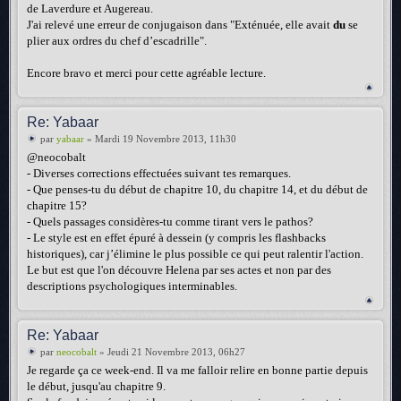
de Laverdure et Augereau.
J'ai relevé une erreur de conjugaison dans "Exténuée, elle avait
du
se
plier aux ordres du chef d’escadrille".
Encore bravo et merci pour cette agréable lecture.
Re: Yabaar
par
yabaar
» Mardi 19 Novembre 2013, 11h30
@neocobalt
- Diverses corrections effectuées suivant tes remarques.
- Que penses-tu du début de chapitre 10, du chapitre 14, et du début de
chapitre 15?
- Quels passages considères-tu comme tirant vers le pathos?
- Le style est en effet épuré à dessein (y compris les flashbacks
historiques), car j’élimine le plus possible ce qui peut ralentir l'action.
Le but est que l'on découvre Helena par ses actes et non par des
descriptions psychologiques interminables.
Re: Yabaar
par
neocobalt
» Jeudi 21 Novembre 2013, 06h27
Je regarde ça ce week-end. Il va me falloir relire en bonne partie depuis
le début, jusqu'au chapitre 9.