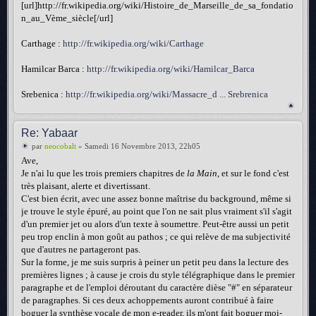
[url]http://fr.wikipedia.org/wiki/Histoire_de_Marseille_de_sa_fondatio
n_au_Vème_siècle[/url]
Carthage :
http://fr.wikipedia.org/wiki/Carthage
Hamilcar Barca :
http://fr.wikipedia.org/wiki/Hamilcar_Barca
Srebenica :
http://fr.wikipedia.org/wiki/Massacre_d ... Srebrenica
Re: Yabaar
par
neocobalt
» Samedi 16 Novembre 2013, 22h05
Ave,
Je n'ai lu que les trois premiers chapitres de
la Main
, et sur le fond c'est
très plaisant, alerte et divertissant.
C'est bien écrit, avec une assez bonne maîtrise du background, même si
je trouve le style épuré, au point que l'on ne sait plus vraiment s'il s'agit
d'un premier jet ou alors d'un texte à soumettre. Peut-être aussi un petit
peu trop enclin à mon goût au pathos ; ce qui relève de ma subjectivité
que d'autres ne partageront pas.
Sur la forme, je me suis surpris à peiner un petit peu dans la lecture des
premières lignes ; à cause je crois du style télégraphique dans le premier
paragraphe et de l'emploi déroutant du caractère dièse "#" en séparateur
de paragraphes. Si ces deux achoppements auront contribué à faire
boguer la synthèse vocale de mon e-reader, ils m'ont fait boguer moi-