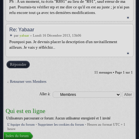
PS : À un moment, tu écris "R891" au lieu de "R91", sauf erreur de ma
part. Pourrais-tu vérifier stp et me dire ce qu'il en est au juste ; je n'ai pas
relu encore tout ça avec tes dernières modifications.
Re: Yabaar
par
yabaar
» Lundi 16 Décembre 2013, 13h06
Pourquoi pas. Je devrais placer la description d'un ravitaillement
ailleurs. Je vais y réfléchir...
Répondre
11 messages • Page
1
sur
1
Retourner vers Membres
Aller à:
Qui est en ligne
Utilisateurs parcourant ce forum: Aucun utilisateur enregistré et 1 invité
L’équipe du forum
•
Supprimer les cookies du forum
•
Heures au format UTC + 1
heure
Index du forum