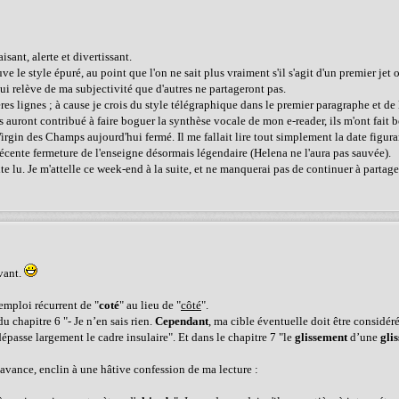
laisant, alerte et divertissant.
 le style épuré, au point que l'on ne sait plus vraiment s'il s'agit d'un premier jet o
ui relève de ma subjectivité que d'autres ne partageront pas.
ères lignes ; à cause je crois du style télégraphique dans le premier paragraphe et de
 auront contribué à faire boguer la synthèse vocale de mon e-reader, ils m'ont fai
irgin des Champs aujourd'hui fermé. Il me fallait lire tout simplement la date figura
cente fermeture de l'enseigne désormais légendaire (Helena ne l'aura pas sauvée).
e lu. Je m'attelle ce week-end à la suite, et ne manquerai pas de continuer à partag
vant.
'emploi récurrent de "
coté
" au lieu de "
côté
".
u chapitre 6 "- Je n’en sais rien.
Cependant
, ma cible éventuelle doit être considér
passe largement le cadre insulaire". Et dans le chapitre 7 "le
glissement
d’une
glis
 avance, enclin à une hâtive confession de ma lecture :