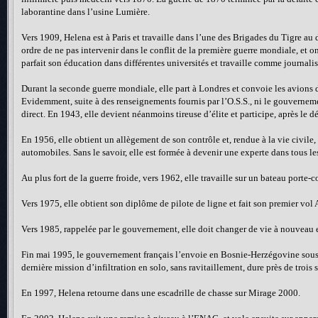
laborantine dans l’usine Lumière.
Vers 1909, Helena est à Paris et travaille dans l’une des Brigades du Tigre au
ordre de ne pas intervenir dans le conflit de la première guerre mondiale, et 
parfait son éducation dans différentes universités et travaille comme journali
Durant la seconde guerre mondiale, elle part à Londres et convoie les avions d
Evidemment, suite à des renseignements fournis par l’O.S.S., ni le gouverneme
direct. En 1943, elle devient néanmoins tireuse d’élite et participe, après le 
En 1956, elle obtient un allègement de son contrôle et, rendue à la vie civile
automobiles. Sans le savoir, elle est formée à devenir une experte dans tous l
Au plus fort de la guerre froide, vers 1962, elle travaille sur un bateau porte
Vers 1975, elle obtient son diplôme de pilote de ligne et fait son premier vol A
Vers 1985, rappelée par le gouvernement, elle doit changer de vie à nouveau et
Fin mai 1995, le gouvernement français l’envoie en Bosnie-Herzégovine sous co
dernière mission d’infiltration en solo, sans ravitaillement, dure près de troi
En 1997, Helena retourne dans une escadrille de chasse sur Mirage 2000.