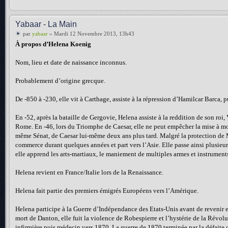
Yabaar - La Main
par
yabaar
» Mardi 12 Novembre 2013, 13h43
À propos d’Helena Koenig
Nom, lieu et date de naissance inconnus.
Probablement d’origine grecque.
De -850 à -230, elle vit à Carthage, assiste à la répression d’Hamilcar Barca, 
En -52, après la bataille de Gergovie, Helena assiste à la reddition de son roi
Rome. En -46, lors du Triomphe de Caesar, elle ne peut empêcher la mise à mort 
même Sénat, de Caesar lui-même deux ans plus tard. Malgré la protection de Mar
commerce durant quelques années et part vers l’Asie. Elle passe ainsi plusieur
elle apprend les arts-martiaux, le maniement de multiples armes et instruments 
Helena revient en France/Italie lors de la Renaissance.
Helena fait partie des premiers émigrés Européens vers l’Amérique.
Helena participe à la Guerre d’Indépendance des Etats-Unis avant de revenir en
mort de Danton, elle fuit la violence de Robespierre et l’hystérie de la Révol
infirmière puis médecin vers 1870. La guerre de 1870 terminée par la défaite c