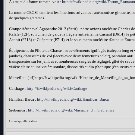
Au sujet du forum romain, voir :
http://fr.wikipedia.org/wiki/Forum_Roman
La montre GEOS9 contient les fonctions suivantes : anémomètre-girouette, b
de quelques grammes.
Groupe Aéronaval Agapanthe 2012 (fictif) : porte-avions nucléaire Charles d
Rafale (12F), son chien de garde la frégate antiaérienne Cassard (D614), le pét
Aconit (F713) et Guépratte (F714), et le sous-marin nucléaire d'attaque Émer
Équipement du Pilote de Chasse : sous-vêtements ignifugés (caleçon long et ves
jambes), chaussures de vol (lacets avec deux fermetures éclair), pantalon anti-
transparentes sur les jambes et nombreuses sangles de réglage), gilet de sauve
visière claire et une visière sombre, dispositifs audio-phonique (écouteurs et
Marseille : [url]http://fr.wikipedia.org/wiki/Histoire_de_Marseille_de_sa_f
Carthage :
http://fr.wikipedia.org/wiki/Carthage
Hamilcar Barca :
http://fr.wikipedia.org/wiki/Hamilcar_Barca
Srebenica :
http://fr.wikipedia.org/wiki/Massacre_d ... Srebrenica
On m'appelle
Yabaar
.