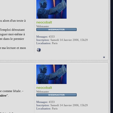
u alors d'un texte à
neocobalt
Webmaster
 l'emploi déroutant
t boguer moi-même à
Messages:
4333
nt dans le premier
Inscription:
Samedi 14 Janvier 2006, 15h29
Localisation:
Paris
er ma lecture et mon
neocobalt
ée comme létale. -
Webmaster
sière
".
Messages:
4333
Inscription:
Samedi 14 Janvier 2006, 15h29
Localisation:
Paris