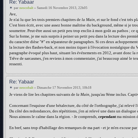
Re: Yabaar
par
neocobalt
» Samedi 16 Novembre 2013, 22h05
Ave,
Je n'ai lu que les trois premiers chapitres de
la Main
, et sur le fond c'est très p
C'est bien écrit, avec une assez bonne maîtrise du background, même si je trouve
soumettre. Peut-être aussi un petit peu trop enclin à mon goût au pathos ; ce q
Sur la forme, je me suis surpris à peiner un petit peu dans la lecture des premi
du caractère dièse "#" en séparateur de paragraphes. Si ces deux achoppements
la lecture des flashes-back, et non moins tiquer à l'évocation nostalgique du V
paragraphe évoqué plus haut, situant les événements en 2012, avant donc la ré
Trêve de sarcasmes, j'en reviens à mon commentaire, j'ai beaucoup aimé le text
ressenti.
Re: Yabaar
par
neocobalt
» Dimanche 17 Novembre 2013, 10h18
Je viens de lire les chapitres suivants de
la Main
, jusqu'au 9ème inclus. Capti
Concernant l'esquisse d'une bétalecture, du côté de l'orthographe, j'ai relevé l
Du côté des redondances, des répétitions, j'en ai relevé une dans un dialogue d
Nous aimons le calme dans la région. - Je comprends,
cependant
ma mission dé
En bref, sans trop d'habillage des remarques de ma part - et je m'en excuse par