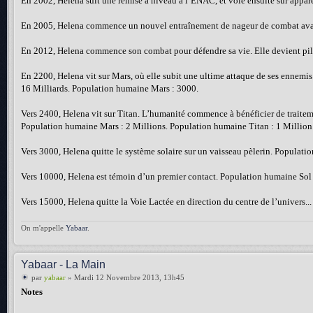
En 2002, Helena suit une remise à niveau à l’ENAC, et vole ensuite sur apparei
En 2005, Helena commence un nouvel entraînement de nageur de combat avant
En 2012, Helena commence son combat pour défendre sa vie. Elle devient pilo
En 2200, Helena vit sur Mars, où elle subit une ultime attaque de ses ennem
16 Milliards. Population humaine Mars : 3000.
Vers 2400, Helena vit sur Titan. L’humanité commence à bénéficier de traitem
Population humaine Mars : 2 Millions. Population humaine Titan : 1 Million
Vers 3000, Helena quitte le système solaire sur un vaisseau pèlerin. Populati
Vers 10000, Helena est témoin d’un premier contact. Population humaine Sol 
Vers 15000, Helena quitte la Voie Lactée en direction du centre de l’univers.
On m'appelle
Yabaar
.
Yabaar - La Main
par
yabaar
» Mardi 12 Novembre 2013, 13h45
Notes