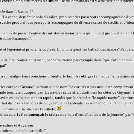
 environ cinq cent mètres d'
altitude
". Je me demandais s'il y a matière à interpréter
t
ée
dans le bas coté".
se "La cache
,
derrière le sofa du salon
,
produisit des passeports accompagnés de divers
la cache
produisit des passeports accompagnés de diverses cartes de crédits et d’ident
ent permis de passer l’entrée des artistes en même temps qu’un petit groupe d’enfants
 Studios Paramount".
ent et légèrement pivoter le couteau. L’homme gémit en battant des jambes" s'appare
it-elle être tournée autrement, par permutation par exemple dans "que l’officier médi
gal".
sseur, malgré leurs bouchons d’oreille, le bruit les
obligeât
à plaquer leurs mains sur
s les côtes de Guyane", sachant que le nom "navire" n'est pas suivi d'un complément.
econde tournure pourquoi pas "Le
navire rapide
allait droit vers les côtes de Guyane". E
vire est un bateau qui est rapide, tandis que la première "le rapide navire" exprime
allait droit vers les côtes de Guyane", je ne l'entends pas sonner pour autant "Le nav
n demeure sur la place de l'épithète.
f d’escadre 12F
commençait le tableau
de vols d’entraînements de la journée" par "
?
averdure et Augereau.
x ordres du chef d’escadrille".