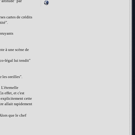
 "altitude" par
es cartes de crédits
ité".
 bruyants
nte à une scène de
co-légal lui tendit"
 les oreilles".
 L'éternelle
n effet, et c'est
 explicitement cette
ire allait rapidement
Alors que le chef