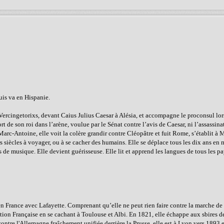
puis va en Hispanie.
, Vercingetorixs, devant Caius Julius Caesar à Alésia, et accompagne le proconsul lor
de son roi dans l’arène, voulue par le Sénat contre l’avis de Caesar, ni l’assassinat
c-Antoine, elle voit la colère grandir contre Cléopâtre et fuit Rome, s’établit à Ma
s siècles à voyager, ou à se cacher des humains. Elle se déplace tous les dix ans en
de musique. Elle devient guérisseuse. Elle lit et apprend les langues de tous les pay
 France avec Lafayette. Comprenant qu’elle ne peut rien faire contre la marche de l
ution Française en se cachant à Toulouse et Albi. En 1821, elle échappe aux sbires d
ontre l'Allemagne fraîchement unifiée derrière la Prusse, elle est à Lyon vers 1893