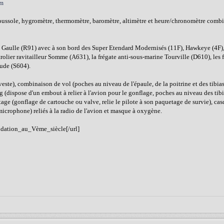
um
oussole, hygromètre, thermomètre, baromètre, altimètre et heure/chronomètre combi
e Gaulle (R91) avec à son bord des Super Etendard Modernisés (11F), Hawkeye (4F)
rolier ravitailleur Somme (A631), la frégate anti-sous-marine Tourville (D610), les f
aude (S604).
te), combinaison de vol (poches au niveau de l'épaule, de la poitrine et des tibias,
g (dispose d'un embout à relier à l'avion pour le gonflage, poches au niveau des tib
tage (gonflage de cartouche ou valve, relie le pilote à son paquetage de survie), ca
 microphone) reliés à la radio de l'avion et masque à oxygène.
ondation_au_Vème_siècle[/url]