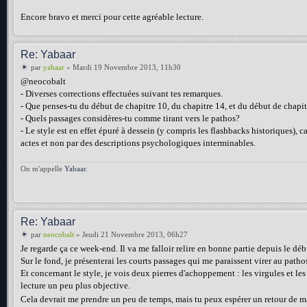
Encore bravo et merci pour cette agréable lecture.
Re: Yabaar
par
yabaar
» Mardi 19 Novembre 2013, 11h30
@neocobalt
- Diverses corrections effectuées suivant tes remarques.
- Que penses-tu du début de chapitre 10, du chapitre 14, et du début de chapi
- Quels passages considères-tu comme tirant vers le pathos?
- Le style est en effet épuré à dessein (y compris les flashbacks historiques), c
actes et non par des descriptions psychologiques interminables.
On m'appelle
Yabaar
.
Re: Yabaar
par
neocobalt
» Jeudi 21 Novembre 2013, 06h27
Je regarde ça ce week-end. Il va me falloir relire en bonne partie depuis le déb
Sur le fond, je présenterai les courts passages qui me paraissent virer au patho
Et concernant le style, je vois deux pierres d'achoppement : les virgules et les
lecture un peu plus objective.
Cela devrait me prendre un peu de temps, mais tu peux espérer un retour de m