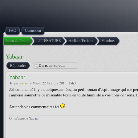
FAQ
Connexion
Index du forum
LITTÉRATURE
Atelier d'Écriture
Membres
Yabaar
Répondre
Yabaar
par
yabaar
» Mardi 22 Octobre 2013, 15h35
J'ai commencé il y a quelques années, un petit roman d'espionnage qui me perme
j'aimerai soumettre ce misérable texte en toute humilité à vos bons conseils. C
J'attends vos commentaires ici
On m'appelle
Yabaar
.