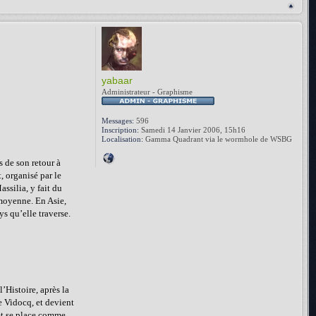
yabaar
Administrateur - Graphisme
Messages:
596
Inscription:
Samedi 14 Janvier 2006, 15h16
Localisation:
Gamma Quadrant via le wormhole de WSBG
s de son retour à
, organisé par le
ssilia, y fait du
 moyenne. En Asie,
s qu’elle traverse.
’Histoire, après la
e Vidocq, et devient
 et se place comme