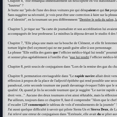
Chapitre 4, "elle remarqua immédiatement un hélicoptère en vol stationnaire à
"hauteur" ?
Je butte sur "près de l'une des deux voitures pie qui dérap
aient
et qui
fut
proje
Sans suggérer sa nécessité, je vois peut-être une correction à faire sur la phra
et d’identité", en la tournant un peu différemment "
Derrière le sofa du salon, 
Chapitre 5, je tique sur "Sa carte de journaliste et son accréditation lui avai
accompagnés de leur professeur. Le minibus la déposa devant le studio 4 des
Chapitre 7, "Elle plaça une main sur la bouche de Clément, et elle fit lentem
torture légère (bel oxymore) qui ne me paraît guère aller à son personnage.
La phrase "Elle enfila des gants
que
l’officier médico-légal lui tendit" pourra
et sonner plus agréablement à l'oreille d'un "
que lui tendit
l’officier médico-lé
Chapitre 8, petit soucis de conjugaison dans "Lors de la remise des gaz du cha
Chapitre 9, permutation envisageable dans "Le
rapide navire
allait droit ver
réflexion à propos de la place de l'adjectif épithète qui rend possible une s
paradoxal, cette seconde tournure me paraît davantage évoquer l'idée que le na
qualité. Or, quand je lis la seconde tournure que je suggère "Le navire rapide 
droit vers...". Aucune des deux tournures n'est ainsi réfutable, mais la réflexio
Par ailleurs, toujours dans ce chapitre 9, faut-il comprendre "Alors que le che
d’escadre 12F
commen
t
ait
le tableau de vols d’entraînements de la journée" 
J'ai aussi quelque difficulté à savoir qui pilote Sierra Un et
Sierra Deux
, de L
J'ai relevé une erreur de conjugaison dans "Exténuée, elle avait
du
se plier au