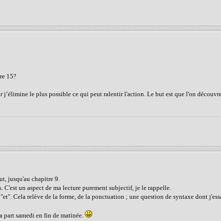
tre 15?
ar j’élimine le plus possible ce qui peut ralentir l'action. Le but est que l'on découv
ut, jusqu'au chapitre 9.
s. C'est un aspect de ma lecture purement subjectif, je le rappelle.
 "et". Cela relève de la forme, de la ponctuation ; une question de syntaxe dont j'ess
a part samedi en fin de matinée.