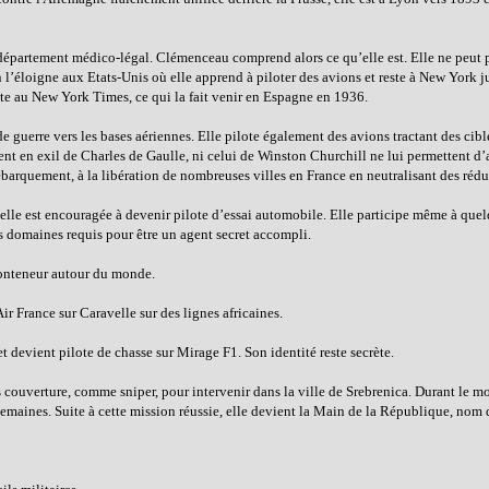
 département médico-légal. Clémenceau comprend alors ce qu’elle est. Elle ne peut p
on l’éloigne aux Etats-Unis où elle apprend à piloter des avions et reste à New York 
ste au New York Times, ce qui la fait venir en Espagne en 1936.
e guerre vers les bases aériennes. Elle pilote également des avions tractant des cib
nt en exil de Charles de Gaulle, ni celui de Winston Churchill ne lui permettent d’
débarquement, à la libération de nombreuses villes en France en neutralisant des rédu
, elle est encouragée à devenir pilote d’essai automobile. Elle participe même à quel
es domaines requis pour être un agent secret accompli.
-conteneur autour du monde.
ir France sur Caravelle sur des lignes africaines.
 devient pilote de chasse sur Mirage F1. Son identité reste secrète.
uverture, comme sniper, pour intervenir dans la ville de Srebrenica. Durant le mois
s semaines. Suite à cette mission réussie, elle devient la Main de la République, no