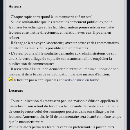
Auteurs
- Chaque topic correspond à un manuscrit et à un seul.
- S'il est souhaitable que les remarques demeurent publiques, pour
favoriser les échanges et les faciliter, l'auteur pourra retenir ses bêta-
lecteurs et se mettre directement en relation avec eux. Il pourra en
refuser.
- Il s'engage à renvoyer l'ascenseur ; avec un texte et des commentaires
en retour les mieux relus possible et bien présentés.
- L'auteur pourra s'il le souhaite demander aux administrateurs de son
choix le verrouillage du topic de son manuscrit afin d'empêcher la
publication de commentaires.
- Il reviendra à l'auteur de demander le retrait du forum du topic de son
manuscrit dans le cas de sa publication par une maison d'édition.
N'hésitez pas à appliquer les
conseils de mise en forme
.
Lecteurs
- Toute publication du manuscrit par une maison d'édition appellera le
cas échéant son retrait du forum - à la demande de l'auteur - et par voie
de conséquence celui des remarques postées dans son sillage par les
lecteurs. Autrement dit, le fil de commentaire sera écarté en même temps
que le manuscrit retiré.
Peut-être alors parmi les lecteurs certains préféreront-ils poster leurs