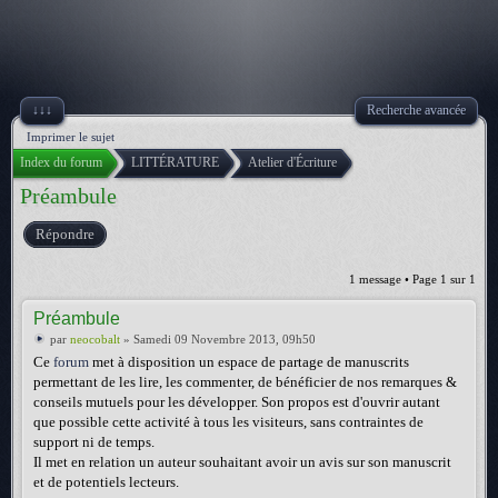
↓↓↓
Recherche avancée
Imprimer le sujet
Index du forum
LITTÉRATURE
Atelier d'Écriture
Préambule
Répondre
1 message • Page
1
sur
1
Préambule
par
neocobalt
» Samedi 09 Novembre 2013, 09h50
Ce
forum
met à disposition un espace de partage de manuscrits
permettant de les lire, les commenter, de bénéficier de nos remarques &
conseils mutuels pour les développer. Son propos est d'ouvrir autant
que possible cette activité à tous les visiteurs, sans contraintes de
support ni de temps.
Il met en relation un auteur souhaitant avoir un avis sur son manuscrit
et de potentiels lecteurs.