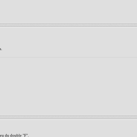
s.
ieu du double "F".