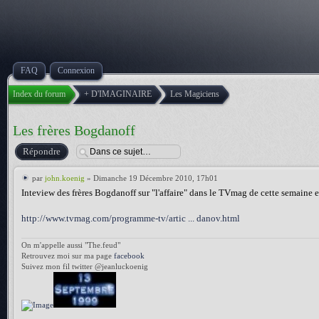
FAQ
Connexion
Index du forum
+ D'IMAGINAIRE
Les Magiciens
Les frères Bogdanoff
Répondre
par
john.koenig
» Dimanche 19 Décembre 2010, 17h01
Inteview des frères Bogdanoff sur "l'affaire" dans le TVmag de cette semaine et 
http://www.tvmag.com/programme-tv/artic ... danov.html
On m'appelle aussi "The.feud"
Retrouvez moi sur ma page
facebook
Suivez mon fil twitter @jeanluckoenig