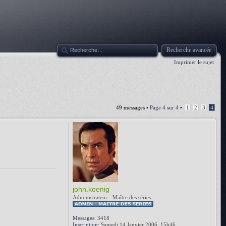
Recherche avancée
Imprimer le sujet
49 messages •
Page
4
sur
4
•
1
2
3
4
john.koenig
Administrateur - Maître des séries
Messages:
3418
Inscription:
Samedi 14 Janvier 2006, 15h46