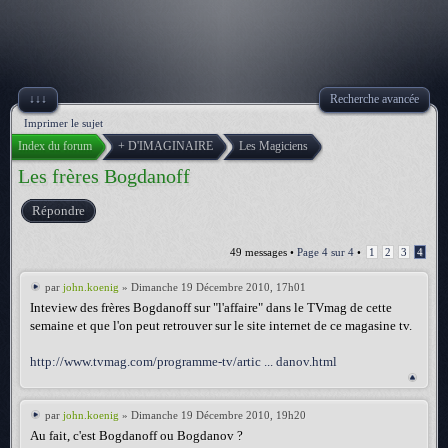
↓↓↓
Recherche avancée
Imprimer le sujet
Index du forum
+ D'IMAGINAIRE
Les Magiciens
Les frères Bogdanoff
Répondre
49 messages •
Page
4
sur
4
•
1
2
3
4
par
john.koenig
» Dimanche 19 Décembre 2010, 17h01
Inteview des frères Bogdanoff sur "l'affaire" dans le TVmag de cette
semaine et que l'on peut retrouver sur le site internet de ce magasine tv.
http://www.tvmag.com/programme-tv/artic ... danov.html
par
john.koenig
» Dimanche 19 Décembre 2010, 19h20
Au fait, c'est Bogdanoff ou Bogdanov ?