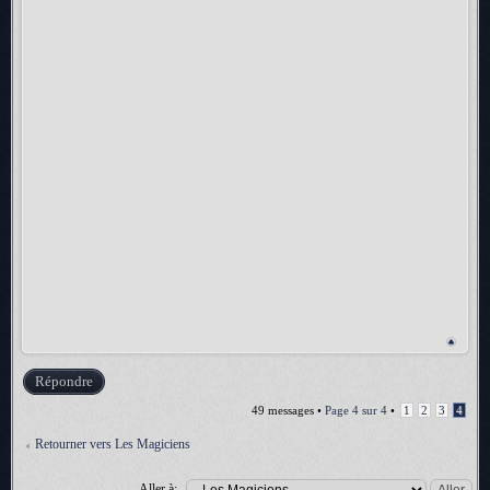
Répondre
49 messages •
Page
4
sur
4
•
1
2
3
4
Retourner vers Les Magiciens
Aller à: