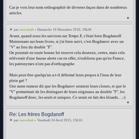
Car je vois leur nom orthographié de diverses façon dans de nombreux
articles.
par
neocobalt
» Dimanche 19 Décembre 2010, 19h36
Avant, quand nous les suivions sur
Temps X
, c'était bien Bogdanoff.
Maintenant sur leurs livres, si j'ai bien suivi, c'est Bogdanov avec un
"V" au lieu du double "F".
On pourrait en toute bonne foi trouver cela douteux, certes, mais cela
relèverait d'une fausse alerte car en effet, n'oublions pas qu'en France,
les patronymes n'ont pas d'orthographe.
Mais peut-être quelqu'un a-t-il déformé leurs propos à l'insu de leur
plein gré ?
Une autre rumeur dit que les Bogdanov seraient leurs clones, et que le
"V" permettrait de les distinguer de leurs originaux au double "F", les
Bogdanoff donc, les seuls et uniques. Ce serait en fait des lézards... ;-)
Re: Les frères Bogdanoff
par
neocobalt
» Vendredi 24 Avril 2015, 15h16