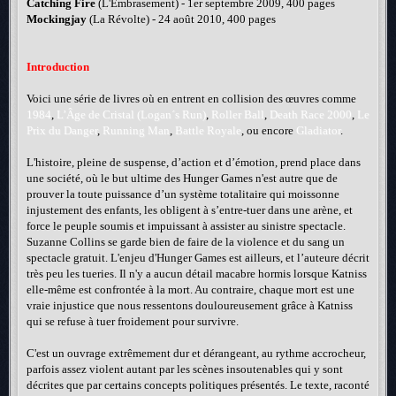
Catching Fire
(L'Embrasement) - 1er septembre 2009, 400 pages
Mockingjay
(La Révolte) - 24 août 2010, 400 pages
Introduction
Voici une série de livres où en entrent en collision des œuvres comme
1984
,
L’Âge de Cristal (Logan´s Run)
,
Roller Ball
,
Death Race 2000
,
Le
Prix du Danger
,
Running Man
,
Battle Royale
, ou encore
Gladiator
.
L'histoire, pleine de suspense, d’action et d’émotion, prend place dans
une société, où le but ultime des Hunger Games n'est autre que de
prouver la toute puissance d’un système totalitaire qui moissonne
injustement des enfants, les obligent à s’entre-tuer dans une arène, et
force le peuple soumis et impuissant à assister au sinistre spectacle.
Suzanne Collins se garde bien de faire de la violence et du sang un
spectacle gratuit. L'enjeu d'Hunger Games est ailleurs, et l’auteure décrit
très peu les tueries. Il n'y a aucun détail macabre hormis lorsque Katniss
elle-même est confrontée à la mort. Au contraire, chaque mort est une
vraie injustice que nous ressentons douloureusement grâce à Katniss
qui se refuse à tuer froidement pour survivre.
C'est un ouvrage extrêmement dur et dérangeant, au rythme accrocheur,
parfois assez violent autant par les scènes insoutenables qui y sont
décrites que par certains concepts politiques présentés. Le texte, raconté