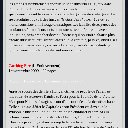
les grands rassemblements sportifs se sont substitués aux jeux dans
l’arène. C’est la fameuse société du spectacle qui tétanise les
spectateurs devant leurs écrans ou dans les gradins du stade géant. Le
spectaculaire pouvoir des images
(le choc des photos…)
de ce jeu
mortel constitue un fil rouge dramatique. Les familles désespérées des
condamnés à mort, leurs amis et voisins suivent l’émission avec
inquiétude, sans broncher devant l’horreur qui pourrait s’abattre plus
encore sur eux et leur District, alors que la capitale, passive, obéit à ses
pulsions de voyeurisme, victime elle aussi, mais s’en sans douter, d’un
gouvernement qui la prive de tout sens critique.
Catching Fire
(L'Embrasement)
1er septembre 2009, 400 pages
Plutarch Heavensbee : "Ça commence à minuit."
Après le succès des derniers Hunger Games, le peuple de Panem est
impatient de retrouver Katniss et Peeta pour la Tournée de la Victoire.
Mais pour Katniss, il s'agit surtout d'une tournée de la dernière chance.
Celle qui a osé défier le Capitole et son Président est devenue le
symbole d'une rébellion qui pourrait bien embraser Panem. Si elle
échoue à ramener le calme dans les Districts, le Président Snow
n'hésitera pas à noyer dans le sang le feu de la révolte en commençant
par le District 12. À l'aube des Jeux de l'Expiation, le piège du Capitole