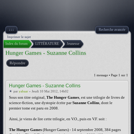
↓↓↓
Recherche avancée
Imprimer le sujet
Index du forum
LITTÉRATURE
Jeunesse
Hunger Games - Suzanne Collins
Répondre
1 message • Page
1
sur
1
Hunger Games - Suzanne Collins
par
yabaar
» Jeudi 10 Mai 2012, 14h02
Sous son titre original,
The Hunger Games
, est une trilogie de livres de
science-fiction, une dystopie écrite par
Suzanne Collins
, dont le
premier tome est paru en 2008.
Ainsi, je viens de lire cette trilogie, en V.O., puis en V.F. soit :
The Hunger Games
(Hunger Games) - 14 septembre 2008, 384 pages