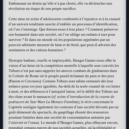
Embrassant un destin qu’elle n’a pas choisi, elle va déclencher une
révolution au risque de son propre sacrifice.
Cette mise en scène d’adolescents confrontés à l’injustice et à la cruauté
d’un univers totalitaire suscite d’emblée un processus d’identification,
où l’on s’interroge. Que ferions-nous à leur place ? Comment préserver
son humanité dans une société, où l’on oblige ses enfants à tuer pour
survivre ? Et dans un monde où les populations opprimées par un
pouvoir arbitraire meurent de faim et de froid, que peut-il advenir des
sentiments et des valeurs humaines ?
Dystopie barbare, cruelle et impitoyable, Hunger Games nous offre la
vision d’un futur où la compétition mortelle à laquelle sont conviés les
Tributs n’est pas sans rappeler les atroces combats de gladiateurs dans
le Colisée de Rome où le peuple passif réclamait du pain et des jeux
(Panem et Circenses). Certains Tributs sont même entrainés dès leur
enfance pour ces jeux ignobles. Au-delà de la seule cruauté de ces luttes
à mort, et des références à l’antiquité latine, tel le défilé des Tributs sur
des chars avant le massacre
(cf. scène d’introduction de la course de
podracers de Star Wars La Menace Fantôme)
, le récit concernant le
Capitole souligne également les contours d’une société dévorée par un
goût démesuré du spectacle, du gaspillage éhonté des ressources
pourtant limitées dans une société de consommation anéantie par
l’oisiveté et l’ennui. Le monde d’Hunger Games, plus effrayant encore,
reproduit certains travers de nos sociétés actuelles, où la téléréalité et