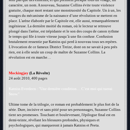
caractère, un nom. A nouveau, Suzanne Collins évite toute violence
gratuite, chaque mort restant une monstruosité du Capitole. Un à un, les
rouages du mécanisme de la naissance d’une révolution se mettent en
place. L'arène élaborée par le Capitole est, elle aussi, remarquablement
ingénieuse. La dernière moitié du roman, où le lecteur se retrouve
plongé dans l'arène, est trépidante et le son des coups de canon rythme
le temps qui file à toute vitesse jusqu’à une fin confuse. Confusion
brutalement ressentie par Katniss qui perd à nouveau tous ses repères.
L'évocation de ce fameux District Treize, dont on ne savait à peu près
rien, est à elle seule un coup de maître de Suzanne Collins. La
révolution est en marche…
Mockingjay
(La Révolte)
24 août 2010, 400 pages
Katniss Everdeen : "Une dernière condition… C’est moi qui tuerai
Snow."
Ultime tome de la trilogie, ce roman est probablement le plus fort de la
série. Dure, incisive et sans pitié pour ses personnages, Suzanne Collins
tient ses promesses. Touchant et bouleversant, l'épilogue final est en
demi-teinte, révélant les blessures profondes, physiques et
psychologiques, qui marqueront à jamais Katniss et Peeta.