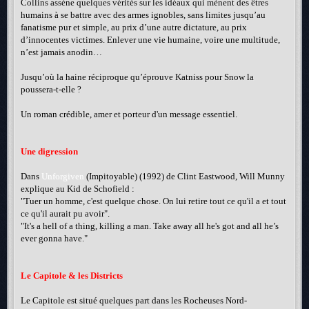
Collins assène quelques vérités sur les idéaux qui mènent des êtres
humains à se battre avec des armes ignobles, sans limites jusqu’au
fanatisme pur et simple, au prix d’une autre dictature, au prix
d’innocentes victimes. Enlever une vie humaine, voire une multitude,
n’est jamais anodin…
Jusqu’où la haine réciproque qu’éprouve Katniss pour Snow la
poussera-t-elle ?
Un roman crédible, amer et porteur d'un message essentiel.
Une digression
Dans
Unforgiven
(Impitoyable) (1992) de Clint Eastwood, Will Munny
explique au Kid de Schofield :
"Tuer un homme, c'est quelque chose. On lui retire tout ce qu'il a et tout
ce qu'il aurait pu avoir".
"It's a hell of a thing, killing a man. Take away all he's got and all he’s
ever gonna have."
Le Capitole & les Districts
Le Capitole est situé quelques part dans les Rocheuses Nord-