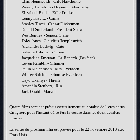
Liam Hemsworth - Gale Hawthorne
Woody Harrelson - Haymitch Abernathy
Elizabeth Banks - Effie Trinket
Lenny Kravitz - Cinna
Stanley Tucci - Caesar Flickerman
Donald Sutherland - Président Snow
Wes Bentley - Seneca Crane
Toby Jones - Claudius Templesmith
Alexander Ludwig - Cato
Isabelle Fuhrman - Clove
Jacqueline Emerson - La Renarde (Foxface)
Leven Rambin - Glimmer
Paula Malcomson - Mrs. Everdeen
Willow Shields - Primrose Everdeen
Dayo Okeniyi - Thresh
Amandla Stenberg - Rue
Jack Quaid - Marvel
Quatre films seraient prévus contrairement au nombre de livres parus.
On ignore pour l'instant où se fera la césure dans les deux derniers
romans.
La sortie du prochain film est prévue pour le 22 novembre 2013 aux
Etats-Unis.