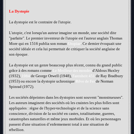
La Dystopie
La dystopie est le contraire de l'utopie.
L'utopie, c'est lorsqu'un auteur imagine un monde, une société dite
"parfaite". Le premier inventeur de l'utopie est l'auteur anglais Thomas
More qui en 1516 publia son roman
Utopiae
. Ce dernier évoquait une
société idéale et cela lui permettait de critiquer la société anglaise de
son époque.
La dystopie est un genre beaucoup plus récent, connu du grand public
grâce à des romans comme
Le Meilleur des mondes
d'Aldous Huxley
(1932),
1984
de George Orwell (1948),
Farenheit 451
de Ray Bradbury
(1953) ou encore la dystopie uchronique
Rêve de Fer
de Norman
Spinrad (1972).
Les sociétés dépeintes dans les dystopies sont souvent "monstrueuses".
Les auteurs imaginent des sociétés où les craintes les plus folles sont
appliquées : règne de l'hyper-technologie et de la science sans
conscience, division de la société en castes, totalitarisme, guerres,
catastrophes naturelles et même jeux morbides. Et où les personnages
passent d'une situation d’enfermement total à une situation de
rébellion.