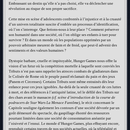
Embrassant un destin qu’elle n’a pas choisi, elle va déclencher une
révolution au risque de son propre sacrifice.
Cette mise en scène d’adolescents confrontés à l’injustice et à la cruauté
d’un univers totalitaire suscite d’emblée un processus d’identification,
où l’on s’interroge. Que ferions-nous à leur place ? Comment préserver
son humanité dans une société, où l’on oblige ses enfants à tuer pour
survivre ? Et dans un monde où les populations opprimées par un
pouvoir arbitraire meurent de faim et de froid, que peut-il advenir des
sentiments et des valeurs humaines ?
Dystopie barbare, cruelle et impitoyable, Hunger Games nous offre la
vision d’un futur où la compétition mortelle à laquelle sont conviés les
Tributs n’est pas sans rappeler les atroces combats de gladiateurs dans
le Colisée de Rome où le peuple passif réclamait du pain et des jeux
(Panem et Circenses). Certains Tributs sont même entrainés dès leur
enfance pour ces jeux ignobles. Au-delà de la seule cruauté de ces luttes
à mort, et des références à l’antiquité latine, tel le défilé des Tributs sur
des chars avant le massacre
(cf. scène d’introduction de la course de
podracers de Star Wars La Menace Fantôme)
, le récit concernant le
Capitole souligne également les contours d’une société dévorée par un
goût démesuré du spectacle, du gaspillage éhonté des ressources
pourtant limitées dans une société de consommation anéantie par
l’oisiveté et l’ennui. Le monde d’Hunger Games, plus effrayant encore,
reproduit certains travers de nos sociétés actuelles, où la téléréalité et