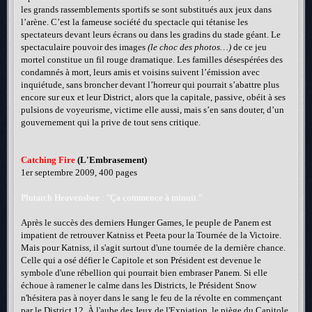
les grands rassemblements sportifs se sont substitués aux jeux dans
l’arène. C’est la fameuse société du spectacle qui tétanise les
spectateurs devant leurs écrans ou dans les gradins du stade géant. Le
spectaculaire pouvoir des images
(le choc des photos…)
de ce jeu
mortel constitue un fil rouge dramatique. Les familles désespérées des
condamnés à mort, leurs amis et voisins suivent l’émission avec
inquiétude, sans broncher devant l’horreur qui pourrait s’abattre plus
encore sur eux et leur District, alors que la capitale, passive, obéit à ses
pulsions de voyeurisme, victime elle aussi, mais s’en sans douter, d’un
gouvernement qui la prive de tout sens critique.
Catching Fire
(L'Embrasement)
1er septembre 2009, 400 pages
Plutarch Heavensbee : "Ça commence à minuit."
Après le succès des derniers Hunger Games, le peuple de Panem est
impatient de retrouver Katniss et Peeta pour la Tournée de la Victoire.
Mais pour Katniss, il s'agit surtout d'une tournée de la dernière chance.
Celle qui a osé défier le Capitole et son Président est devenue le
symbole d'une rébellion qui pourrait bien embraser Panem. Si elle
échoue à ramener le calme dans les Districts, le Président Snow
n'hésitera pas à noyer dans le sang le feu de la révolte en commençant
par le District 12. À l'aube des Jeux de l'Expiation, le piège du Capitole