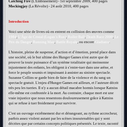
Catching Fire
(L'Embrasement) - 1er septembre 2009, 400 pages
Mockingjay
(La Révolte) - 24 août 2010, 400 pages
Introduction
Voici une série de livres où en entrent en collision des œuvres comme
1984
,
L’Âge de Cristal (Logan´s Run)
,
Roller Ball
,
Death Race 2000
,
Le
Prix du Danger
,
Running Man
,
Battle Royale
, ou encore
Gladiator
.
L'histoire, pleine de suspense, d’action et d’émotion, prend place dans
une société, où le but ultime des Hunger Games n'est autre que de
prouver la toute puissance d’un système totalitaire qui moissonne
injustement des enfants, les obligent à s’entre-tuer dans une arène, et
force le peuple soumis et impuissant à assister au sinistre spectacle.
Suzanne Collins se garde bien de faire de la violence et du sang un
spectacle gratuit. L'enjeu d'Hunger Games est ailleurs, et l’auteure décrit
très peu les tueries. Il n'y a aucun détail macabre hormis lorsque Katniss
elle-même est confrontée à la mort. Au contraire, chaque mort est une
vraie injustice que nous ressentons douloureusement grâce à Katniss
qui se refuse à tuer froidement pour survivre.
C'est un ouvrage extrêmement dur et dérangeant, au rythme accrocheur,
parfois assez violent autant par les scènes insoutenables qui y sont
décrites que par certains concepts politiques présentés. Le texte, raconté