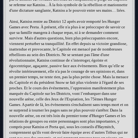
se referme sur Katniss... À la fois symbole de la rébellion et marionnette
d'une dictature sanglante, Katniss a le pouvoir entre ses mains… liées.
Ainsi, Katniss rentre au District 12 après avoir remporté les Hunger
Games avec Peeta. À présent, elle n'a plus à se préoccuper de savoir ce
que sa famille mangera à chaque repas, ni à se demander comment
survivre. Mais d'autres questions, bien plus préoccupantes encore,
viennent perturber sa tranquillité. En effet depuis sa victoire grandiose,
inattendue et provocante, le Capitole est menacé par de nombreuses
rébellions au sein des Districts. Ne se sentant pas l'âme d'une
révolutionnaire, Katniss continue de s’interroger, égoïste et
égocentrique, agaçante, passive face aux évènements. Bien qu’elle se
révolte intérieurement, elle n'a pas le courage de ses opinions et, dans
un premier temps, ne tente rien, pas la plus petite chose. Mais la menace
du Capitole et du président Snow se fait plus violente à l'égard de ses
proches. Et le cours des événements, l’oppression manifestement plus
marquée du Capitole sur les Districts, vont l’embarquer dans une
nouvelle arène, celle des Jeux de l'Expiation, les 75èmes Hunger
Games. A partir de là, les évènements s'enchaînent sans temps mort et on
se surprend à tourner les pages sans ne plus pouvoir s'arrêter. Dans la
nouvelle arène, on est très loin du premier tome d'Hunger Games et les
relations de groupes ou entre personnages sont plus importantes, y
compris pour Katniss et Peeta qui, sous les conseils d'Haymitch,
comprennent qu'ils vont devoir faire équipe avec d’autres Tribus qui ne
sont pas que des ennemis, et qui prennent presque tous un visage, un