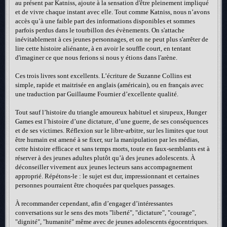
au présent par Katniss, ajoute à la sensation d'être pleinement impliqué
et de vivre chaque instant avec elle. Tout comme Katniss, nous n’avons
accès qu’à une faible part des informations disponibles et sommes
parfois perdus dans le tourbillon des évènements. On s'attache
inévitablement à ces jeunes personnages, et on ne peut plus s'arrêter de
lire cette histoire aliénante, à en avoir le souffle court, en tentant
d'imaginer ce que nous ferions si nous y étions dans l'arène.
Ces trois livres sont excellents. L’écriture de Suzanne Collins est
simple, rapide et maitrisée en anglais (américain), ou en français avec
une traduction par Guillaume Fournier d’excellente qualité.
Tout sauf l’histoire du triangle amoureux habituel et sirupeux, Hunger
Games est l’histoire d’une dictature, d’une guerre, de ses conséquences
et de ses victimes. Réflexion sur le libre-arbitre, sur les limites que tout
être humain est amené à se fixer, sur la manipulation par les médias,
cette histoire efficace et sans temps morts, toute en faux-semblants est à
réserver à des jeunes adultes plutôt qu’à des jeunes adolescents. À
déconseiller vivement aux jeunes lecteurs sans accompagnement
approprié. Répétons-le : le sujet est dur, impressionnant et certaines
personnes pourraient être choquées par quelques passages.
À recommander cependant, afin d’engager d’intéressantes
conversations sur le sens des mots "liberté", "dictature", "courage",
"dignité", "humanité" même avec de jeunes adolescents égocentriques.