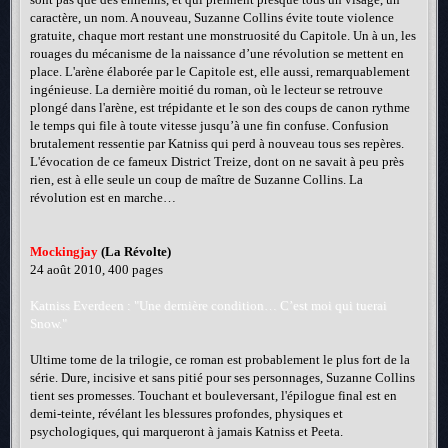
caractère, un nom. A nouveau, Suzanne Collins évite toute violence
gratuite, chaque mort restant une monstruosité du Capitole. Un à un, les
rouages du mécanisme de la naissance d’une révolution se mettent en
place. L'arène élaborée par le Capitole est, elle aussi, remarquablement
ingénieuse. La dernière moitié du roman, où le lecteur se retrouve
plongé dans l'arène, est trépidante et le son des coups de canon rythme
le temps qui file à toute vitesse jusqu’à une fin confuse. Confusion
brutalement ressentie par Katniss qui perd à nouveau tous ses repères.
L'évocation de ce fameux District Treize, dont on ne savait à peu près
rien, est à elle seule un coup de maître de Suzanne Collins. La
révolution est en marche…
Mockingjay
(La Révolte)
24 août 2010, 400 pages
Katniss Everdeen : "Une dernière condition… C’est moi qui tuerai
Snow."
Ultime tome de la trilogie, ce roman est probablement le plus fort de la
série. Dure, incisive et sans pitié pour ses personnages, Suzanne Collins
tient ses promesses. Touchant et bouleversant, l'épilogue final est en
demi-teinte, révélant les blessures profondes, physiques et
psychologiques, qui marqueront à jamais Katniss et Peeta.