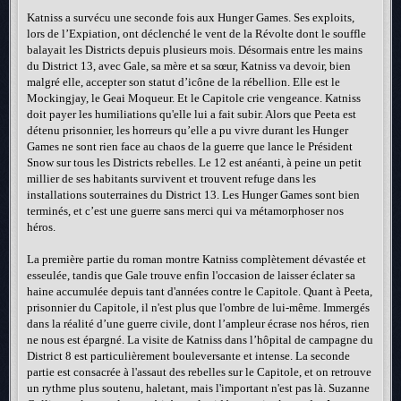
Katniss a survécu une seconde fois aux Hunger Games. Ses exploits,
lors de l’Expiation, ont déclenché le vent de la Révolte dont le souffle
balayait les Districts depuis plusieurs mois. Désormais entre les mains
du District 13, avec Gale, sa mère et sa sœur, Katniss va devoir, bien
malgré elle, accepter son statut d’icône de la rébellion. Elle est le
Mockingjay, le Geai Moqueur. Et le Capitole crie vengeance. Katniss
doit payer les humiliations qu'elle lui a fait subir. Alors que Peeta est
détenu prisonnier, les horreurs qu’elle a pu vivre durant les Hunger
Games ne sont rien face au chaos de la guerre que lance le Président
Snow sur tous les Districts rebelles. Le 12 est anéanti, à peine un petit
millier de ses habitants survivent et trouvent refuge dans les
installations souterraines du District 13. Les Hunger Games sont bien
terminés, et c’est une guerre sans merci qui va métamorphoser nos
héros.
La première partie du roman montre Katniss complètement dévastée et
esseulée, tandis que Gale trouve enfin l'occasion de laisser éclater sa
haine accumulée depuis tant d'années contre le Capitole. Quant à Peeta,
prisonnier du Capitole, il n'est plus que l'ombre de lui-même. Immergés
dans la réalité d’une guerre civile, dont l’ampleur écrase nos héros, rien
ne nous est épargné. La visite de Katniss dans l’hôpital de campagne du
District 8 est particulièrement bouleversante et intense. La seconde
partie est consacrée à l'assaut des rebelles sur le Capitole, et on retrouve
un rythme plus soutenu, haletant, mais l'important n'est pas là. Suzanne