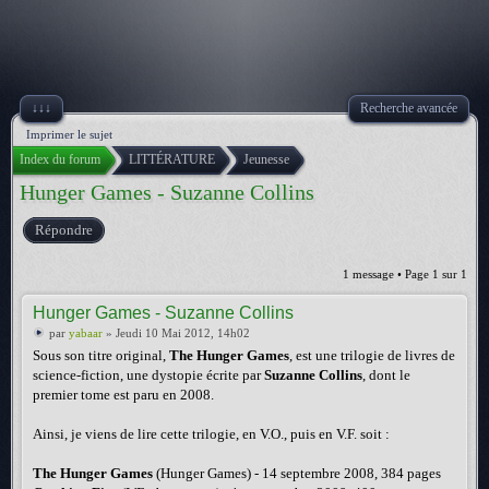
↓↓↓
Recherche avancée
Imprimer le sujet
Index du forum
LITTÉRATURE
Jeunesse
Hunger Games - Suzanne Collins
Répondre
1 message • Page
1
sur
1
Hunger Games - Suzanne Collins
par
yabaar
» Jeudi 10 Mai 2012, 14h02
Sous son titre original,
The Hunger Games
, est une trilogie de livres de
science-fiction, une dystopie écrite par
Suzanne Collins
, dont le
premier tome est paru en 2008.
Ainsi, je viens de lire cette trilogie, en V.O., puis en V.F. soit :
The Hunger Games
(Hunger Games) - 14 septembre 2008, 384 pages