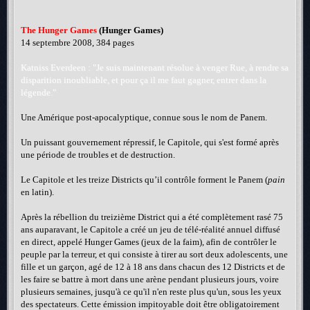
The Hunger Games
(Hunger Games)
14 septembre 2008, 384 pages
Katniss Everdeen : "Je suis maintenant résolue à venger Rue, à rendre sa
disparition inoubliable, et pour ça il me faut gagner, entrer dans la
légende."
Une Amérique post-apocalyptique, connue sous le nom de Panem.
Un puissant gouvernement répressif, le Capitole, qui s'est formé après
une période de troubles et de destruction.
Le Capitole et les treize Districts qu’il contrôle forment le Panem (
pain
en latin).
Après la rébellion du treizième District qui a été complètement rasé 75
ans auparavant, le Capitole a créé un jeu de télé-réalité annuel diffusé
en direct, appelé Hunger Games (jeux de la faim), afin de contrôler le
peuple par la terreur, et qui consiste à tirer au sort deux adolescents, une
fille et un garçon, agé de 12 à 18 ans dans chacun des 12 Districts et de
les faire se battre à mort dans une arène pendant plusieurs jours, voire
plusieurs semaines, jusqu'à ce qu'il n'en reste plus qu'un, sous les yeux
des spectateurs. Cette émission impitoyable doit être obligatoirement