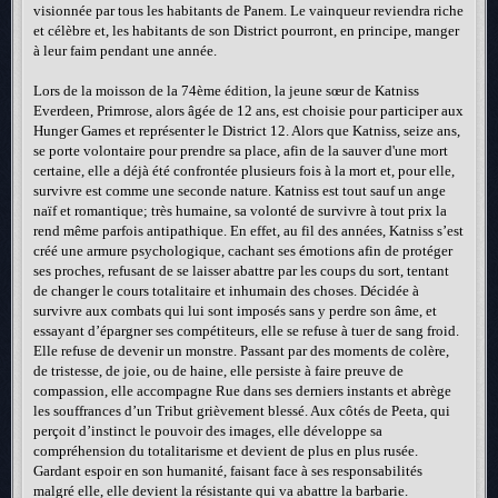
visionnée par tous les habitants de Panem. Le vainqueur reviendra riche
et célèbre et, les habitants de son District pourront, en principe, manger
à leur faim pendant une année.
Lors de la moisson de la 74ème édition, la jeune sœur de Katniss
Everdeen, Primrose, alors âgée de 12 ans, est choisie pour participer aux
Hunger Games et représenter le District 12. Alors que Katniss, seize ans,
se porte volontaire pour prendre sa place, afin de la sauver d'une mort
certaine, elle a déjà été confrontée plusieurs fois à la mort et, pour elle,
survivre est comme une seconde nature. Katniss est tout sauf un ange
naïf et romantique; très humaine, sa volonté de survivre à tout prix la
rend même parfois antipathique. En effet, au fil des années, Katniss s’est
créé une armure psychologique, cachant ses émotions afin de protéger
ses proches, refusant de se laisser abattre par les coups du sort, tentant
de changer le cours totalitaire et inhumain des choses. Décidée à
survivre aux combats qui lui sont imposés sans y perdre son âme, et
essayant d’épargner ses compétiteurs, elle se refuse à tuer de sang froid.
Elle refuse de devenir un monstre. Passant par des moments de colère,
de tristesse, de joie, ou de haine, elle persiste à faire preuve de
compassion, elle accompagne Rue dans ses derniers instants et abrège
les souffrances d’un Tribut grièvement blessé. Aux côtés de Peeta, qui
perçoit d’instinct le pouvoir des images, elle développe sa
compréhension du totalitarisme et devient de plus en plus rusée.
Gardant espoir en son humanité, faisant face à ses responsabilités
malgré elle, elle devient la résistante qui va abattre la barbarie.