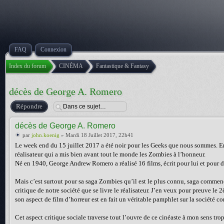
FAQ
Connexion
Index du forum
CINÉMA
Fantastique & Fantasy
décès de George A. Romero
Répondre
décès de George A. Romero
par
john.koenig
» Mardi 18 Juillet 2017, 22h41
Le week end du 15 juillet 2017 a été noir pour les Geeks que nous sommes. 
réalisateur qui a mis bien avant tout le monde les Zombies à l’honneur.
Né en 1940, George Andrew Romero a réalisé 16 films, écrit pour lui et pour d
Mais c’est surtout pour sa saga Zombies qu’il est le plus connu, saga commencé
critique de notre société que se livre le réalisateur. J’en veux pour preuve l
son aspect de film d’horreur est en fait un véritable pamphlet sur la société 
Cet aspect critique sociale traverse tout l’ouvre de ce cinéaste à mon sens tro