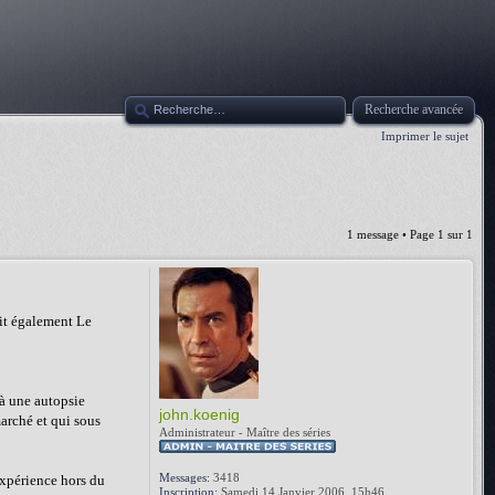
Recherche avancée
Imprimer le sujet
1 message • Page
1
sur
1
it également Le
 à une autopsie
john.koenig
marché et qui sous
Administrateur - Maître des séries
Messages:
3418
expérience hors du
Inscription:
Samedi 14 Janvier 2006, 15h46