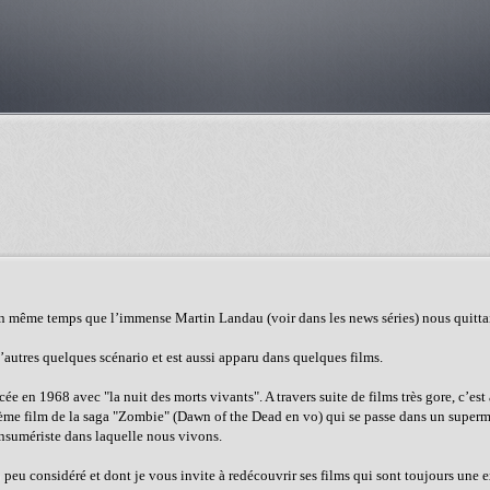
En même temps que l’immense Martin Landau (voir dans les news séries) nous quitta
’autres quelques scénario et est aussi apparu dans quelques films.
e en 1968 avec "la nuit des morts vivants". A travers suite de films très gore, c’est
e 2ème film de la saga "Zombie" (Dawn of the Dead en vo) qui se passe dans un super
consumériste dans laquelle nous vivons.
p peu considéré et dont je vous invite à redécouvrir ses films qui sont toujours une 