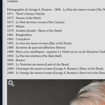
commun.
Filmographie de George A. Romero : 1968 : La Nuit des morts-vivants (The N
1971 : There’s Always Vanilla
1972 : Season of the Witch
1973 : La Nuit des fous vivants (The Crazies)
1977 : Martin
1978 : Zombie (Zombi / Dawn of the Dead)
1981 : Knightriders
1982 : Creepshow
1985 : Le Jour des morts-vivants (Day of the Dead)
1988 : Incidents de parcours (Monkey Shines)
1990 : Deux yeux maléfiques - segment La Vérité sur le cas de Monsieur Vald
1992 : La Part des ténèbres (The Dark Half)
2000 : Bruiser
2005 : Le Territoire des morts (Land of the Dead)
2008 : Chronique des morts-vivants (George A. Romero’s Diary of the Dead)
2009 : Le Vestige des morts-vivants (George A. Romero’s Survival of the Dea