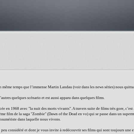
En même temps que l’immense Martin Landau (voir dans les news séries) nous quitta
’autres quelques scénario et est aussi apparu dans quelques films.
e en 1968 avec "la nuit des morts vivants". A travers suite de films très gore, c’est
e 2ème film de la saga "Zombie" (Dawn of the Dead en vo) qui se passe dans un super
consumériste dans laquelle nous vivons.
p peu considéré et dont je vous invite à redécouvrir ses films qui sont toujours une 