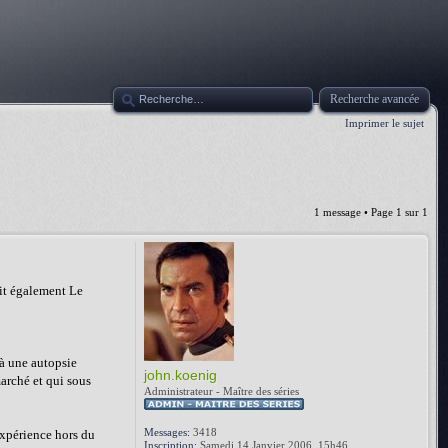
Recherche avancée
Imprimer le sujet
1 message • Page
1
sur
1
it également Le
 à une autopsie
john.koenig
marché et qui sous
Administrateur - Maître des séries
Messages:
3418
expérience hors du
Inscription:
Samedi 14 Janvier 2006, 15h46