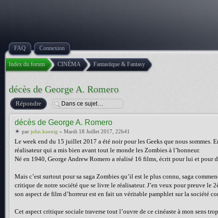
FAQ
Connexion
Index du forum
CINÉMA
Fantastique & Fantasy
décès de George A. Romero
Répondre
décès de George A. Romero
par
john.koenig
» Mardi 18 Juillet 2017, 22h41
Le week end du 15 juillet 2017 a été noir pour les Geeks que nous sommes. 
réalisateur qui a mis bien avant tout le monde les Zombies à l’honneur.
Né en 1940, George Andrew Romero a réalisé 16 films, écrit pour lui et pour d
Mais c’est surtout pour sa saga Zombies qu’il est le plus connu, saga commencé
critique de notre société que se livre le réalisateur. J’en veux pour preuve l
son aspect de film d’horreur est en fait un véritable pamphlet sur la société 
Cet aspect critique sociale traverse tout l’ouvre de ce cinéaste à mon sens tro