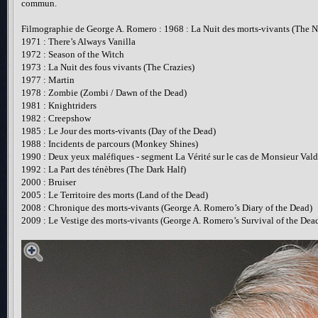
commun.
Filmographie de George A. Romero : 1968 : La Nuit des morts-vivants (The N
1971 : There’s Always Vanilla
1972 : Season of the Witch
1973 : La Nuit des fous vivants (The Crazies)
1977 : Martin
1978 : Zombie (Zombi / Dawn of the Dead)
1981 : Knightriders
1982 : Creepshow
1985 : Le Jour des morts-vivants (Day of the Dead)
1988 : Incidents de parcours (Monkey Shines)
1990 : Deux yeux maléfiques - segment La Vérité sur le cas de Monsieur Vald
1992 : La Part des ténèbres (The Dark Half)
2000 : Bruiser
2005 : Le Territoire des morts (Land of the Dead)
2008 : Chronique des morts-vivants (George A. Romero’s Diary of the Dead)
2009 : Le Vestige des morts-vivants (George A. Romero’s Survival of the Dea