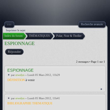
↓↓↓
Recherche avancée
Imprimer le sujet
Index du forum
THÉMATIQUES
Polar, Noir & Thriller
ESPIONNAGE
Répondre
2 messages • Page
1
sur
1
ESPIONNAGE
par
erwelyn
» Lundi 05 Mars 2012, 11h29
DÉFINITION
à venir
par
erwelyn
» Lundi 05 Mars 2012, 11h41
BIBLIOGRAPHIE THEMATIQUE