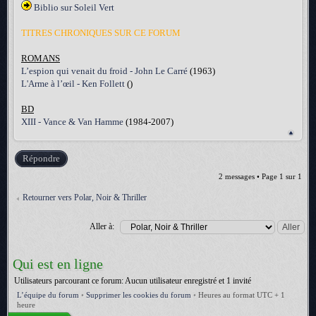
Biblio sur Soleil Vert
TITRES CHRONIQUES SUR CE FORUM
ROMANS
L’espion qui venait du froid - John Le Carré
(1963)
L'Arme à l’œil - Ken Follett
()
BD
XIII - Vance & Van Hamme
(1984-2007)
Répondre
2 messages • Page
1
sur
1
Retourner vers Polar, Noir & Thriller
Aller à:
Qui est en ligne
Utilisateurs parcourant ce forum: Aucun utilisateur enregistré et 1 invité
L’équipe du forum
•
Supprimer les cookies du forum
•
Heures au format UTC + 1
heure