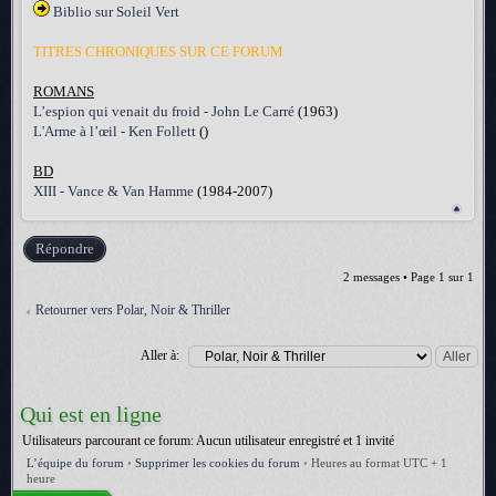
Biblio sur Soleil Vert
TITRES CHRONIQUES SUR CE FORUM
ROMANS
L’espion qui venait du froid - John Le Carré
(1963)
L'Arme à l’œil - Ken Follett
()
BD
XIII - Vance & Van Hamme
(1984-2007)
Répondre
2 messages • Page
1
sur
1
Retourner vers Polar, Noir & Thriller
Aller à:
Qui est en ligne
Utilisateurs parcourant ce forum: Aucun utilisateur enregistré et 1 invité
L’équipe du forum
•
Supprimer les cookies du forum
•
Heures au format UTC + 1
heure