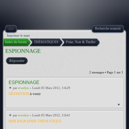
↓↓↓
Recherche avancée
Imprimer le sujet
Index du forum
THÉMATIQUES
Polar, Noir & Thriller
ESPIONNAGE
Répondre
2 messages • Page
1
sur
1
ESPIONNAGE
par
erwelyn
» Lundi 05 Mars 2012, 11h29
DÉFINITION
à venir
par
erwelyn
» Lundi 05 Mars 2012, 11h41
BIBLIOGRAPHIE THEMATIQUE