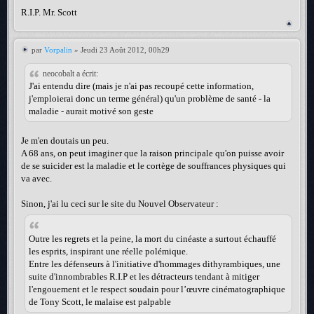
R.I.P. Mr. Scott
par
Vorpalin
» Jeudi 23 Août 2012, 00h29
neocobalt a écrit:
J'ai entendu dire (mais je n'ai pas recoupé cette information,
j'emploierai donc un terme général) qu'un problème de santé - la
maladie - aurait motivé son geste
Je m'en doutais un peu.
A 68 ans, on peut imaginer que la raison principale qu'on puisse avoir
de se suicider est la maladie et le cortège de souffrances physiques qui
va avec.
Sinon, j'ai lu ceci sur le site du Nouvel Observateur :
Outre les regrets et la peine, la mort du cinéaste a surtout échauffé
les esprits, inspirant une réelle polémique.
Entre les défenseurs à l'initiative d'hommages dithyrambiques, une
suite d'innombrables R.I.P et les détracteurs tendant à mitiger
l'engouement et le respect soudain pour l’œuvre cinématographique
de Tony Scott, le malaise est palpable