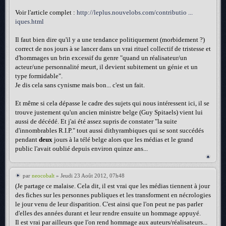
Voir l'article complet :
http://leplus.nouvelobs.com/contributio ...
iques.html
Il faut bien dire qu'il y a une tendance politiquement (morbidement ?)
correct de nos jours à se lancer dans un vrai rituel collectif de tristesse et
d'hommages un brin excessif du genre "quand un réalisateur/un
acteur/une personnalité meurt, il devient subitement un génie et un
type formidable".
Je dis cela sans cynisme mais bon... c'est un fait.
Et même si cela dépasse le cadre des sujets qui nous intéressent ici, il se
trouve justement qu'un ancien ministre belge (Guy Spitaels) vient lui
aussi de décédé. Et j'ai été assez supris de constater "la suite
d'innombrables R.I.P." tout aussi dithyrambiques qui se sont succédés
pendant
deux
jours à la télé belge alors que les médias et le grand
public l'avait oublié depuis environ quinze ans...
par
neocobalt
» Jeudi 23 Août 2012, 07h48
(Je partage ce malaise. Cela dit, il est vrai que les médias tiennent à jour
des fiches sur les personnes publiques et les transforment en nécrologies
le jour venu de leur disparition. C'est ainsi que l'on peut ne pas parler
d'elles des années durant et leur rendre ensuite un hommage appuyé.
Il est vrai par ailleurs que l'on rend hommage aux auteurs/réalisateurs...