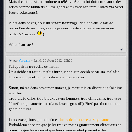
Mais il était aussi un producteur télé avisé et on lui doit entre autre des
séries comme numb3rs ou the good wife (avec son frère Ridley via Scott
Free productions).
Alors dans ce cas, pour lui rendre hommage, rien ne vaut le fait de
revoir l'un de ses films, ce que je vous invite à faire ( et en venir en
parler !c! bien sur
).
Adieu l'artiste !
par
Vorpalin
» Lundi 20 Août 2012, 23h20
J'ai appris la nouvelle ce matin.
Un suicide est toujours plus intriguant qu'un accident ou une maladie.
On en saura peut-être plus dans les jours à venir.
Sinon, même dans ces circonstances, je mentirais en disant que j'ai aimé
ses films.
Trop vidéo-clips, trop blockbusters formatés, trop clinquants, trop tape
à l'oeil, trop... américains (dans le sens grosbill). Bref, pas du tout mon
genre de films.
Deux exceptions quand même :
Jours de Tonnerre
et
Spy Game
.
Probablement parce que je les trouve moins gratuitement clinquants et
bourrins que les autres et que leur scénario était prenant et les