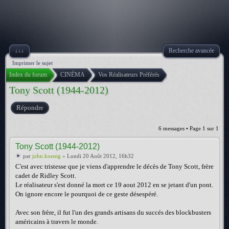
↓↓↓
Recherche avancée
Imprimer le sujet
Index du forum
CINÉMA
Vos Réalisateurs Préférés
Tony Scott (1944-2012)
Répondre
6 messages • Page
1
sur
1
Tony Scott (1944-2012)
par
john.koenig
» Lundi 20 Août 2012, 16h32
C'est avec tristesse que je viens d'apprendre le décès de Tony Scott, frère
cadet de Ridley Scott.
Le réalisateur s'est donné la mort ce 19 aout 2012 en se jetant d'un pont.
On ignore encore le pourquoi de ce geste désespéré.
Avec son frère, il fut l'un des grands artisans du succés des blockbusters
américains à travers le monde.