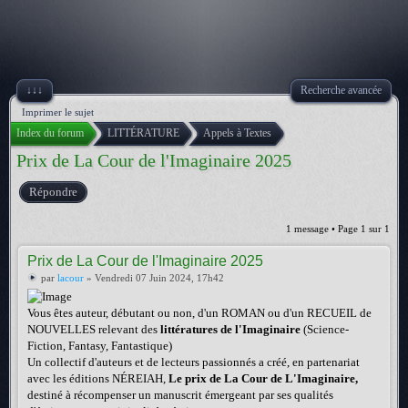
↓↓↓
Recherche avancée
Imprimer le sujet
Index du forum
LITTÉRATURE
Appels à Textes
Prix de La Cour de l'Imaginaire 2025
Répondre
1 message • Page
1
sur
1
Prix de La Cour de l'Imaginaire 2025
par
lacour
» Vendredi 07 Juin 2024, 17h42
Vous êtes auteur, débutant ou non, d'un ROMAN ou d'un RECUEIL de
NOUVELLES relevant des
littératures de l'Imaginaire
(Science-
Fiction, Fantasy, Fantastique)
Un collectif d'auteurs et de lecteurs passionnés a créé, en partenariat
avec les éditions NÉREIAH,
Le prix de La Cour de L'Imaginaire,
destiné à récompenser un manuscrit émergeant par ses qualités