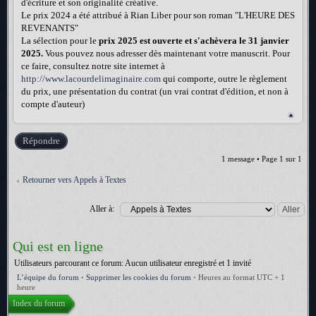
d'écriture et son originalité créative.
Le prix 2024 a été attribué à Rian Liber pour son roman "L'HEURE DES
REVENANTS"
La sélection pour le
prix 2025 est ouverte et s'achèvera le 31 janvier
2025.
Vous pouvez nous adresser dès maintenant votre manuscrit. Pour
ce faire, consultez notre site internet à
http://www.lacourdelimaginaire.com
qui comporte, outre le règlement
du prix, une présentation du contrat (un vrai contrat d'édition, et non à
compte d'auteur)
Répondre
1 message • Page
1
sur
1
Retourner vers Appels à Textes
Aller à:
Qui est en ligne
Utilisateurs parcourant ce forum: Aucun utilisateur enregistré et 1 invité
L’équipe du forum
•
Supprimer les cookies du forum
•
Heures au format UTC + 1
heure
Index du forum