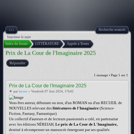
↓↓↓
Recherche avancée
Imprimer le sujet
Index du forum
LITTÉRATURE
Appels à Textes
Prix de La Cour de l'Imaginaire 2025
Répondre
1 message • Page
1
sur
1
Prix de La Cour de l'Imaginaire 2025
par
lacour
» Vendredi 07 Juin 2024, 17h42
Vous êtes auteur, débutant ou non, d'un ROMAN ou d'un RECUEIL de
NOUVELLES relevant des
littératures de l'Imaginaire
(Science-
Fiction, Fantasy, Fantastique)
Un collectif d'auteurs et de lecteurs passionnés a créé, en partenariat
avec les éditions NÉREIAH,
Le prix de La Cour de L'Imaginaire,
destiné à récompenser un manuscrit émergeant par ses qualités