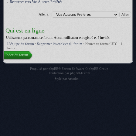
Retourner vers Vos Auteurs Préférés
Aller à:
Qui est en ligne
Utilisateurs parcourant ce forum: Aucun utilisateur enregistré et 4 invités
L’équipe du forum
•
Supprimer les cookies du forum
•
Heures au format UTC + 1
heure
Index du forum
Propulsé par
phpBB
® Forum Software © phpBB Group
Traduction par
phpBB-fr.com
Style par
Artodia
.