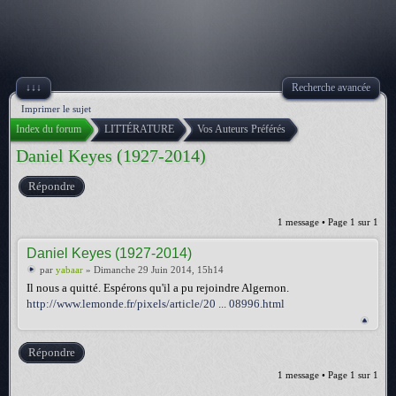
↓↓↓
Recherche avancée
Imprimer le sujet
Index du forum
LITTÉRATURE
Vos Auteurs Préférés
Daniel Keyes (1927-2014)
Répondre
1 message • Page
1
sur
1
Daniel Keyes (1927-2014)
par
yabaar
» Dimanche 29 Juin 2014, 15h14
Il nous a quitté. Espérons qu'il a pu rejoindre Algernon.
http://www.lemonde.fr/pixels/article/20 ... 08996.html
Répondre
1 message • Page
1
sur
1