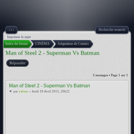
↓↓↓
Recherche avancée
Imprimer le sujet
Index du forum
CINÉMA
Adaptation de Comics
Man of Steel 2 - Superman Vs Batman
Répondre
3 messages • Page
1
sur
1
Man of Steel 2 - Superman Vs Batman
par
yabaar
» Jeudi 16 Avril 2015, 20h22