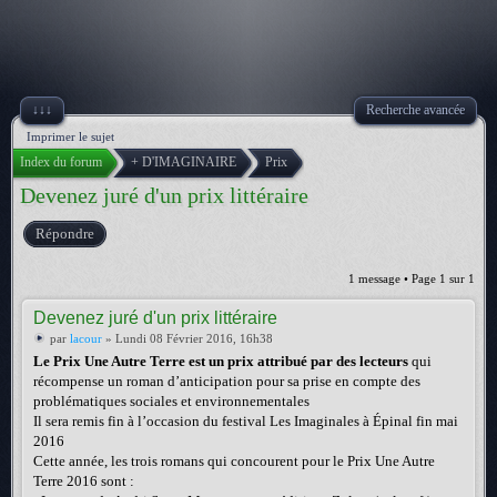
↓↓↓
Recherche avancée
Imprimer le sujet
Index du forum
+ D'IMAGINAIRE
Prix
Devenez juré d'un prix littéraire
Répondre
1 message • Page
1
sur
1
Devenez juré d'un prix littéraire
par
lacour
» Lundi 08 Février 2016, 16h38
Le Prix Une Autre Terre est un prix attribué par des lecteurs
qui
récompense un roman d’anticipation pour sa prise en compte des
problématiques sociales et environnementales
Il sera remis fin à l’occasion du festival Les Imaginales à Épinal fin mai
2016
Cette année, les trois romans qui concourent pour le Prix Une Autre
Terre 2016 sont :