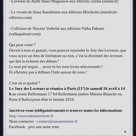
- Lovestar de Andri Snaer Magnason aux éditions Zulma (zulma.fr)
- Le vivant de Anna Starobinets aux éditions Miroboles (mirobole-
editions.com)
- Collision de Vincent Verhelst aux éditions Valka Pahsser
(valkapahsser.com)
Qui peut venir ?
Ouvert à tous et gratuit, vous pouvez rejoindre le Jury des Lecteurs, que
vous soyez un féru de littérature ou non, c’est la diversité des lecteurs
qui fait la richesse des débats !
Le seul pré requis… avoir lu les trois livres sélectionnés !
Et n'hésitez pas à diffuser l'info autour de vous !
C'est où et quand ?
Le Jury des Lecteurs se réunira à Paris (13°) le samedi 16 avril à 14
h
au centre Kellermann 17 bd Kellermann (métro Maison Blanche ou
Porte d’Italie) pour élire le lauréat 2016.
I
nscrivez-vous (obligatoirement) et trouvez toutes les informations
http://www.uneautreterre.fr
Nous contacter :
contact@uneautreterre.fr
Facebook : prix une autre terre