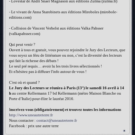
- Lovestar de Andri Snaer Magnason aux éditions Zulma (zulma.fr)
- Le vivant de Anna Starobinets aux éditions Miroboles (mirobole-
editions.com)
- Collision de Vincent Verhelst aux éditions Valka Pahsser
(valkapahsser.com)
Qui peut venir ?
Ouvert à tous et gratuit, vous pouvez rejoindre le Jury des Lecteurs, que
vous soyez un féru de littérature ou non, c’est la diversité des lecteurs
qui fait la richesse des débats !
Le seul pré requis… avoir lu les trois livres sélectionnés !
Et n'hésitez pas à diffuser l'info autour de vous !
C'est où et quand ?
Le Jury des Lecteurs se réunira à Paris (13°) le samedi 16 avril à 14
h
au centre Kellermann 17 bd Kellermann (métro Maison Blanche ou
Porte d’Italie) pour élire le lauréat 2016.
I
nscrivez-vous (obligatoirement) et trouvez toutes les informations
http://www.uneautreterre.fr
Nous contacter :
contact@uneautreterre.fr
Facebook : prix une autre terre