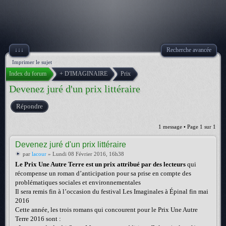
↓↓↓
Recherche avancée
Imprimer le sujet
Index du forum
+ D'IMAGINAIRE
Prix
Devenez juré d'un prix littéraire
Répondre
1 message • Page
1
sur
1
Devenez juré d'un prix littéraire
par
lacour
» Lundi 08 Février 2016, 16h38
Le Prix Une Autre Terre est un prix attribué par des lecteurs
qui
récompense un roman d’anticipation pour sa prise en compte des
problématiques sociales et environnementales
Il sera remis fin à l’occasion du festival Les Imaginales à Épinal fin mai
2016
Cette année, les trois romans qui concourent pour le Prix Une Autre
Terre 2016 sont :