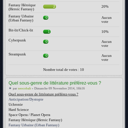
Fantasy Héroïque
2
20%
(Heroic Fantasy)
Fantasy Urbaine
0
Aucun
(Urban Fantasy)
vote
Bit-lit/Chick-lit
1
10%
Cyberpunk
0
Aucun
vote
Steampunk
0
Aucun
vote
Nombre total de votes : 10
Quel sous-genre de littérature préférez-vous ?
par
neocobalt
» Dimanche 09 Novembre 2014, 16h16
Quel sous-genre de littérature préférez-vous ?
Anticipation/Dystopie
Uchronie
Hard Science
Space Opera / Planet Opera
Fantasy Héroïque (Heroic Fantasy)
Fantasy Urbaine (Urban Fantasy)