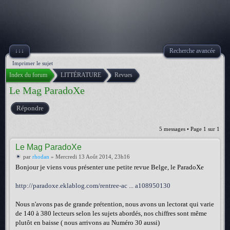
↓↓↓
Recherche avancée
Imprimer le sujet
Index du forum
LITTÉRATURE
Revues
Le Mag ParadoXe
Répondre
5 messages • Page
1
sur
1
Le Mag ParadoXe
par
rhodan
» Mercredi 13 Août 2014, 23h16
Bonjour je viens vous présenter une petite revue Belge, le ParadoXe
http://paradoxe.eklablog.com/rentree-ac ... a108950130
Nous n'avons pas de grande prétention, nous avons un lectorat qui varie
de 140 à 380 lecteurs selon les sujets abordés, nos chiffres sont même
plutôt en baisse ( nous arrivons au Numéro 30 aussi)