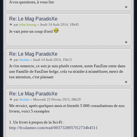
A vos questions, à vous lire
Re: Le Mag ParadoXe
par
john.koenig
» Jeudi 14 Août 2014, 18h45
Je vais jeter un coup d'oeil
Re: Le Mag ParadoXe
par
rhodan
» Jeudi 14 Août 2014, 19h13
Je t'en remercie, ce soir je suis plutôt content, notre FanZine entre dans
une Famille de FanZine belge, cela va m'aider à m'améliorer, merci de
ton attention, c'est plaisant
Re: Le Mag ParadoXe
par
rhodan
» Mercredi 25 Février 2015, 08h29
Me revoici, après quelques mois et bientôt 5 000 consultations de nos
livrets, voici 5 exemples
1. Un livret à propos de la Sci-Fi :
http://fr.calameo.com/read/0037328957f12734b4511