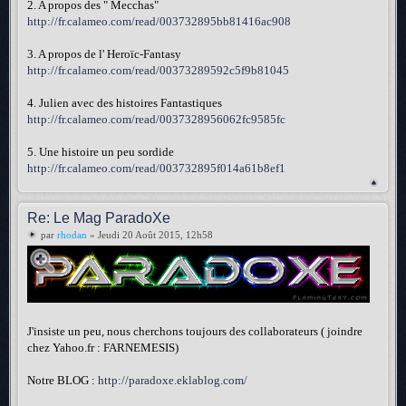
2. A propos des " Mecchas"
http://fr.calameo.com/read/003732895bb81416ac908
3. A propos de l' Heroïc-Fantasy
http://fr.calameo.com/read/00373289592c5f9b81045
4. Julien avec des histoires Fantastiques
http://fr.calameo.com/read/0037328956062fc9585fc
5. Une histoire un peu sordide
http://fr.calameo.com/read/003732895f014a61b8ef1
Re: Le Mag ParadoXe
par
rhodan
» Jeudi 20 Août 2015, 12h58
J'insiste un peu, nous cherchons toujours des collaborateurs ( joindre
chez Yahoo.fr : FARNEMESIS)
Notre BLOG :
http://paradoxe.eklablog.com/