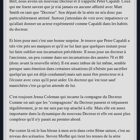
Bref, nous avons un nouveau Docteur et il s'appelle Peter Capaldi. Ceux
qui me lisent savent que je n'ai jamais eu aucune affinité avec Matt
Smith en tant que "Docteur". Son départ de la série ne m'a donc pas
particulièrement attristé. Surtout j'attendais de voir avec impatience ce
qu'allait donner un acteur expérimenté comme Capaldi dans les habits
du docteur.
Et bien pour moi c'est une bonne surprise. Je trouve que Peter Capaldi a
très vite pris ses marques et qu'il ne lui faut que quelques instant pour
lui faire oublier son incarnation précédente. Il nous joue un docteur à
l'ancienne, un peu comme dans ses incarnations des années 70 et 80
(donc avant la nouvelle série). Il est assez imbue de lui même, semble
presque sans émotion dans certaines situations (il n'hésite pas sacrifier
quelqu'un qui est déjà condamné) mais sait aussi être protecteur et à
l'écoute avec ceux qu'il peut aider. Un docteur qui 'est tout sauf
manichéen c'est ça qu'on attende de lui.
C'est toujours Jenna Coleman qui incarne la compagne du Docteur.
Comme on sait que les "compagnons" du Docteur passent et trépassent
régulièrement, je ne me suis pas top attaché à elle. Mais elle est assez
importante dans la dynamique du nouveau Docteur et elle est aussi plus
complexe qu'il n'y parait au premier abord.
Par contre là où le bas blesse à mon avis dans cette 8ème saison, c'est au
niveau des scénarios. Steven Moffat qui tient les rennes de la série