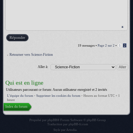
Répondre
19 messages •
Page
2
sur
2
•
1
2
Retourner vers Science-Fiction
Aller à:
Qui est en ligne
Utilisateurs parcourant ce forum: Aucun utilisateur enregistré et 2 invités
L’équipe du forum
•
Supprimer les cookies du forum
•
Heures au format UTC + 1
heure
Index du forum
Propulsé par
phpBB
® Forum Software © phpBB Group
Traduction par
phpBB-fr.com
Style par
Artodia
.