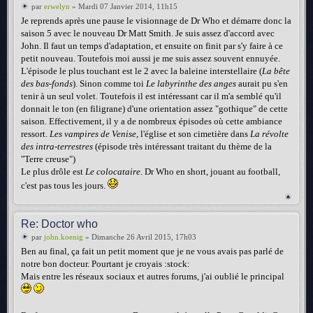
par
erwelyn
» Mardi 07 Janvier 2014, 11h15
Je reprends après une pause le visionnage de Dr Who et démarre donc la
saison 5 avec le nouveau Dr Matt Smith. Je suis assez d'accord avec
John. Il faut un temps d'adaptation, et ensuite on finit par s'y faire à ce
petit nouveau. Toutefois moi aussi je me suis assez souvent ennuyée.
L'épisode le plus touchant est le 2 avec la baleine interstellaire (
La bête
des bas-fonds
). Sinon comme toi
Le labyrinthe des anges
aurait pu s'en
tenir à un seul volet. Toutefois il est intéressant car il m'a semblé qu'il
donnait le ton (en filigrane) d'une orientation assez "gothique" de cette
saison. Effectivement, il y a de nombreux épisodes où cette ambiance
ressort.
Les vampires de Venise
, l'église et son cimetière dans
La révolte
des intra-terrestres
(épisode très intéressant traitant du thème de la
"Terre creuse")
Le plus drôle est
Le colocataire
. Dr Who en short, jouant au football,
c'est pas tous les jours.
Re: Doctor who
par
john.koenig
» Dimanche 26 Avril 2015, 17h03
Ben au final, ça fait un petit moment que je ne vous avais pas parlé de
notre bon docteur. Pourtant je croyais :stock:
Mais entre les réseaux sociaux et autres forums, j'ai oublié le principal