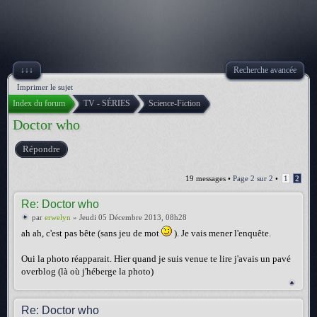
↓↓↓
Recherche avancée
Imprimer le sujet
Index du forum
TV - SÉRIES
Science-Fiction
Doctor who
Répondre
19 messages •
Page
2
sur
2
•
1
2
Re: Doctor who
par
erwelyn
» Jeudi 05 Décembre 2013, 08h28
ah ah, c'est pas bête (sans jeu de mot
). Je vais mener l'enquête.
Oui la photo réapparait. Hier quand je suis venue te lire j'avais un pavé
overblog (là où j'héberge la photo)
Re: Doctor who