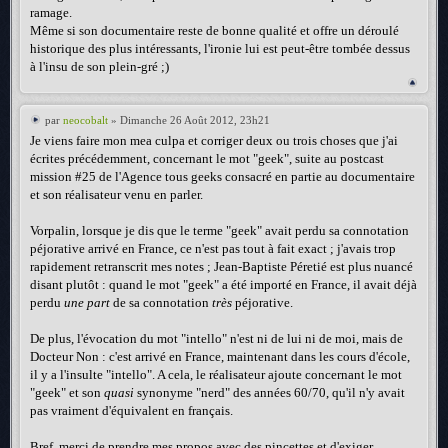
ramage.
Même si son documentaire reste de bonne qualité et offre un déroulé
historique des plus intéressants, l'ironie lui est peut-être tombée dessus
à l'insu de son plein-gré ;)
par
neocobalt
» Dimanche 26 Août 2012, 23h21
Je viens faire mon mea culpa et corriger deux ou trois choses que j'ai
écrites précédemment, concernant le mot "geek", suite au postcast
mission #25 de l'Agence tous geeks consacré en partie au documentaire
et son réalisateur venu en parler.
Vorpalin, lorsque je dis que le terme "geek" avait perdu sa connotation
péjorative arrivé en France, ce n'est pas tout à fait exact ; j'avais trop
rapidement retranscrit mes notes ; Jean-Baptiste Péretié est plus nuancé
disant plutôt : quand le mot "geek" a été importé en France, il avait déjà
perdu
une part
de sa connotation
très
péjorative.
De plus, l'évocation du mot "intello" n'est ni de lui ni de moi, mais de
Docteur Non : c'est arrivé en France, maintenant dans les cours d'école,
il y a l'insulte "intello". A cela, le réalisateur ajoute concernant le mot
"geek" et son
quasi
synonyme "nerd" des années 60/70, qu'il n'y avait
pas vraiment d'équivalent en français.
Bref, merci de prendre mes propos avec des pincettes et d'exiger