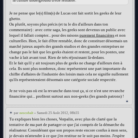
la culture underground d'être rentable.
Je ne pense que le(s) film(s) de Lucas ont fait sortit les geeks de leur
ghetto.
Ou plutôt, soyons plus précis (et tu le dis d'ailleurs dans ton
commentaire) : avec cette saga, les geeks sont devenus un public avec
lequel il fallait compter... pour des raisons
purement financières
et non
culturelles. Hors, le fait d'être rentable, donc de constituer désormais un
marché juteux auprès des grands studios et des grandes entreprises ne
change pas le fait que les geeks étaient et restent, pour les pontes, une
vache à lait avant tout. Rien de très réjouissant là-dedans.
Et le fait qu'il y ait toujours plus de geeks ne change d'ailleurs rien à
cela. Ils sont plus nombreux, donc représentent une part importante du
chiffre d'affaires de l'industrie des loisirs mais cela ne signifie nullement
qu'ils représenteraient désormais une catégorie sociale respectée.
Je ne vois pas où est la revanche dans tout ça, si ce n'est une revanche
financière qui... profitent surtout aux non-geeks (les grands patrons) !
par
neocobalt
» Samedi 25 Août 2012, 08h55
Tu expliques bien les choses, Vorpalin, avec plus de clarté que la
tentative de ma part de partager ce que j'ai compris de la démarche du
réalisateur. Considérant que son propos reste encore confus à mon sens,
je devais m'attendre à ce que j'en restitue ne le soit pas moins. J'espère