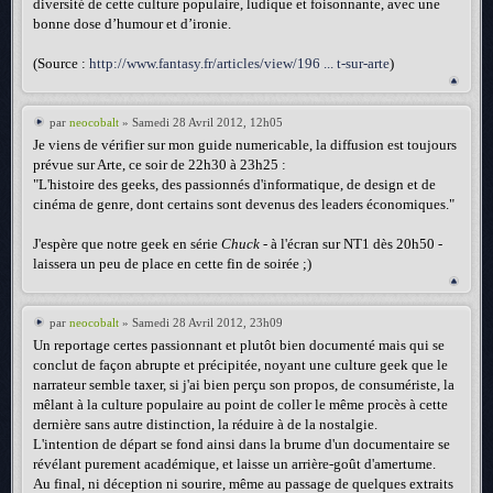
diversité de cette culture populaire, ludique et foisonnante, avec une
bonne dose d’humour et d’ironie.
(Source :
http://www.fantasy.fr/articles/view/196 ... t-sur-arte
)
par
neocobalt
» Samedi 28 Avril 2012, 12h05
Je viens de vérifier sur mon guide numericable, la diffusion est toujours
prévue sur Arte, ce soir de 22h30 à 23h25 :
"L'histoire des geeks, des passionnés d'informatique, de design et de
cinéma de genre, dont certains sont devenus des leaders économiques."
J'espère que notre geek en série
Chuck
- à l'écran sur NT1 dès 20h50 -
laissera un peu de place en cette fin de soirée ;)
par
neocobalt
» Samedi 28 Avril 2012, 23h09
Un reportage certes passionnant et plutôt bien documenté mais qui se
conclut de façon abrupte et précipitée, noyant une culture geek que le
narrateur semble taxer, si j'ai bien perçu son propos, de consumériste, la
mêlant à la culture populaire au point de coller le même procès à cette
dernière sans autre distinction, la réduire à de la nostalgie.
L'intention de départ se fond ainsi dans la brume d'un documentaire se
révélant purement académique, et laisse un arrière-goût d'amertume.
Au final, ni déception ni sourire, même au passage de quelques extraits