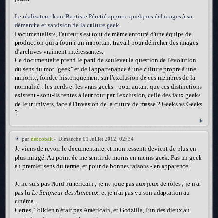
Le réalisateur Jean-Baptiste Péretié apporte quelques éclairages à sa
démarche et sa vision de la culture geek
.
Documentaliste, l'auteur s'est tout de même entouré d'une équipe de
production qui a fourni un important travail pour dénicher des images
d’archives vraiment intéressantes.
Ce documentaire prend le parti de soulever la question de l'évolution
du sens du mot "geek" et de l'appartenance à une culture propre à une
minorité, fondée historiquement sur l'exclusion de ces membres de la
normalité : les nerds et les vrais geeks - pour autant que ces distinctions
existent - sont-ils tentés à leur tour par l'exclusion, celle des faux geeks
de leur univers, face à l'invasion de la cuture de masse ? Geeks vs Geeks
?
par
neocobalt
» Dimanche 01 Juillet 2012, 02h34
Je viens de revoir le documentaire, et mon ressenti devient de plus en
plus mitigé. Au point de me sentir de moins en moins geek. Pas un geek
au premier sens du terme, et pour de bonnes raisons - en apparence.
Je ne suis pas Nord-Américain ; je ne joue pas aux jeux de rôles ; je n'ai
pas lu
Le Seigneur des Anneaux
, et je n'ai pas vu son adaptation au
cinéma...
Certes, Tolkien n'était pas Américain, et Godzilla, l'un des dieux au