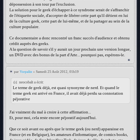
dépossession à son tour par l'exclusion.
La solution pour le geek d'échapper à ce syndrome serait de s'affranchir
de l'étiquette sociale, d'accepter de libérer cette part qu'il détient en lui
de la culture geek, cette part de lui-même, et de la partager au sein de la
culture populaire.
Ce documentaire a donc rencontré un franc succès d'audience et obtenu
crédit auprès des geeks.
A la question de savoir s'il y aurait un jour prochain une version longue,
un DVD avec des bonus de la part d'Arte... pourquoi pas, espérons-le.
par
Vorpalin
» Samedi 25 Août 2012, 01h19
neocobalt a écrit:
Le terme de geek déjà, est quasi synonyme de nerd. Et quand le
terme geek est arrivé en France, il avait déjà perdu sa connotation
péjorative
J'ai vraiment du mal à croire à cette affirmation...
Et, pour moi, cela reste encore péjoratif aujourd'hui.
Que ce soit avant ou après que le terme geek (ou nerd) apparaisse en
France (et en Belgique), les amateurs d'informatique, de comics books,