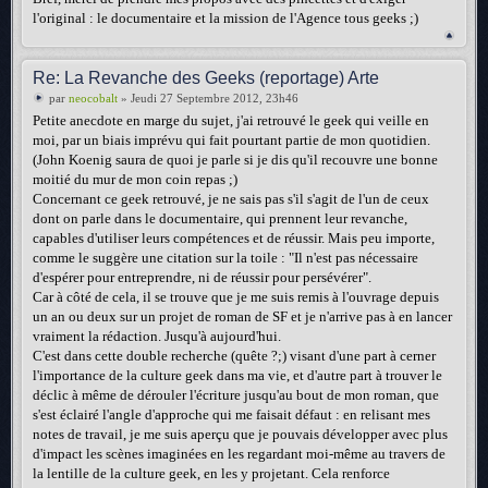
l'original : le documentaire et la mission de l'Agence tous geeks ;)
Re: La Revanche des Geeks (reportage) Arte
par
neocobalt
» Jeudi 27 Septembre 2012, 23h46
Petite anecdote en marge du sujet, j'ai retrouvé le geek qui veille en
moi, par un biais imprévu qui fait pourtant partie de mon quotidien.
(John Koenig saura de quoi je parle si je dis qu'il recouvre une bonne
moitié du mur de mon coin repas ;)
Concernant ce geek retrouvé, je ne sais pas s'il s'agit de l'un de ceux
dont on parle dans le documentaire, qui prennent leur revanche,
capables d'utiliser leurs compétences et de réussir. Mais peu importe,
comme le suggère une citation sur la toile : "Il n'est pas nécessaire
d'espérer pour entreprendre, ni de réussir pour persévérer".
Car à côté de cela, il se trouve que je me suis remis à l'ouvrage depuis
un an ou deux sur un projet de roman de SF et je n'arrive pas à en lancer
vraiment la rédaction. Jusqu'à aujourd'hui.
C'est dans cette double recherche (quête ?;) visant d'une part à cerner
l'importance de la culture geek dans ma vie, et d'autre part à trouver le
déclic à même de dérouler l'écriture jusqu'au bout de mon roman, que
s'est éclairé l'angle d'approche qui me faisait défaut : en relisant mes
notes de travail, je me suis aperçu que je pouvais développer avec plus
d'impact les scènes imaginées en les regardant moi-même au travers de
la lentille de la culture geek, en les y projetant. Cela renforce