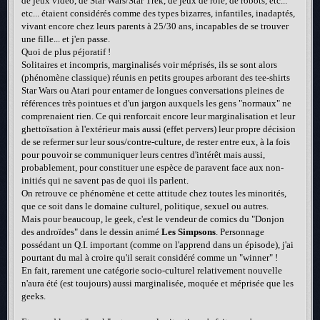
de jeux vidéo, de Star Wars/Star Trek, de jeux de rôle, de robots, etc...
etc... étaient considérés comme des types bizarres, infantiles, inadaptés,
vivant encore chez leurs parents à 25/30 ans, incapables de se trouver
une fille... et j'en passe.
Quoi de plus péjoratif !
Solitaires et incompris, marginalisés voir méprisés, ils se sont alors
(phénomène classique) réunis en petits groupes arborant des tee-shirts
Star Wars ou Atari pour entamer de longues conversations pleines de
références très pointues et d'un jargon auxquels les gens "normaux" ne
comprenaient rien. Ce qui renforcait encore leur marginalisation et leur
ghettoïsation à l'extérieur mais aussi (effet pervers) leur propre décision
de se refermer sur leur sous/contre-culture, de rester entre eux, à la fois
pour pouvoir se communiquer leurs centres d'intérêt mais aussi,
probablement, pour constituer une espèce de paravent face aux non-
initiés qui ne savent pas de quoi ils parlent.
On retrouve ce phénomène et cette attitude chez toutes les minorités,
que ce soit dans le domaine culturel, politique, sexuel ou autres.
Mais pour beaucoup, le geek, c'est le vendeur de comics du "Donjon
des androïdes" dans le dessin animé
Les Simpsons
. Personnage
possédant un Q.I. important (comme on l'apprend dans un épisode), j'ai
pourtant du mal à croire qu'il serait considéré comme un "winner" !
En fait, rarement une catégorie socio-culturel relativement nouvelle
n'aura été (est toujours) aussi marginalisée, moquée et méprisée que les
geeks.