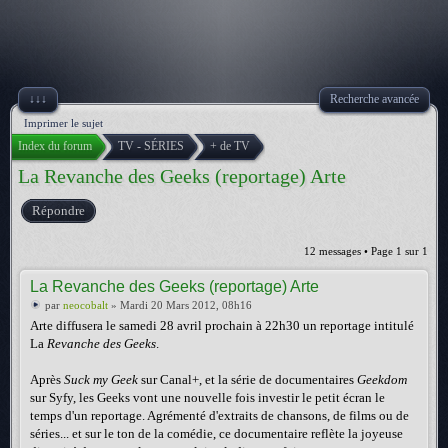
↓↓↓
Recherche avancée
Imprimer le sujet
Index du forum
TV - SÉRIES
+ de TV
La Revanche des Geeks (reportage) Arte
Répondre
12 messages • Page
1
sur
1
La Revanche des Geeks (reportage) Arte
par
neocobalt
» Mardi 20 Mars 2012, 08h16
Arte diffusera le samedi 28 avril prochain à 22h30 un reportage intitulé
La
Revanche des Geeks
.
Après
Suck my Geek
sur Canal+, et la série de documentaires
Geekdom
sur Syfy, les Geeks vont une nouvelle fois investir le petit écran le
temps d'un reportage. Agrémenté d'extraits de chansons, de films ou de
séries... et sur le ton de la comédie, ce documentaire reflète la joyeuse