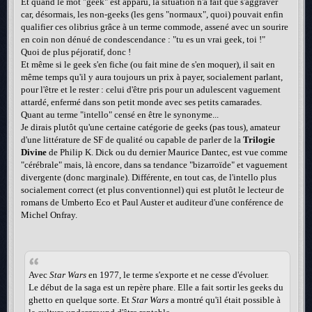
Et quand le mot "geek" est apparu, la situation n'a fait que s'aggraver
car, désormais, les non-geeks (les gens "normaux", quoi) pouvait enfin
qualifier ces olibrius grâce à un terme commode, assené avec un sourire
en coin non dénué de condescendance : "tu es un vrai geek, toi !"
Quoi de plus péjoratif, donc !
Et même si le geek s'en fiche (ou fait mine de s'en moquer), il sait en
même temps qu'il y aura toujours un prix à payer, socialement parlant,
pour l'être et le rester : celui d'être pris pour un adulescent vaguement
attardé, enfermé dans son petit monde avec ses petits camarades.
Quant au terme "intello" censé en être le synonyme...
Je dirais plutôt qu'une certaine catégorie de geeks (pas tous), amateur
d'une littérature de SF de qualité ou capable de parler de la
Trilogie
Divine
de Philip K. Dick ou du dernier Maurice Dantec, est vue comme
"cérébrale" mais, là encore, dans sa tendance "bizarroïde" et vaguement
divergente (donc marginale). Différente, en tout cas, de l'intello plus
socialement correct (et plus conventionnel) qui est plutôt le lecteur de
romans de Umberto Eco et Paul Auster et auditeur d'une conférence de
Michel Onfray.
Avec
Star Wars
en 1977, le terme s'exporte et ne cesse d'évoluer.
Le début de la saga est un repère phare. Elle a fait sortir les geeks du
ghetto en quelque sorte. Et
Star Wars
a montré qu'il était possible à