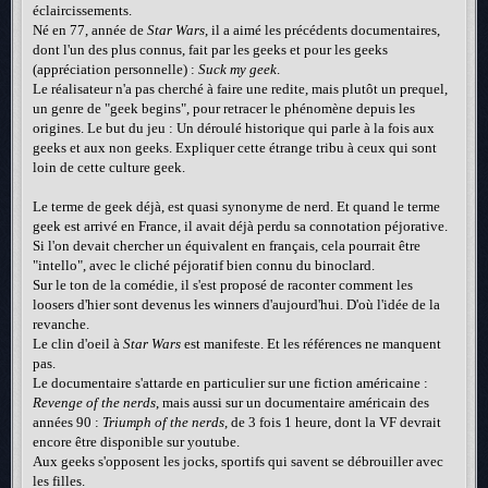
éclaircissements.
Né en 77, année de
Star Wars
, il a aimé les précédents documentaires,
dont l'un des plus connus, fait par les geeks et pour les geeks
(appréciation personnelle) :
Suck my geek
.
Le réalisateur n'a pas cherché à faire une redite, mais plutôt un prequel,
un genre de "geek begins", pour retracer le phénomène depuis les
origines. Le but du jeu : Un déroulé historique qui parle à la fois aux
geeks et aux non geeks. Expliquer cette étrange tribu à ceux qui sont
loin de cette culture geek.
Le terme de geek déjà, est quasi synonyme de nerd. Et quand le terme
geek est arrivé en France, il avait déjà perdu sa connotation péjorative.
Si l'on devait chercher un équivalent en français, cela pourrait être
"intello", avec le cliché péjoratif bien connu du binoclard.
Sur le ton de la comédie, il s'est proposé de raconter comment les
loosers d'hier sont devenus les winners d'aujourd'hui. D'où l'idée de la
revanche.
Le clin d'oeil à
Star Wars
est manifeste. Et les références ne manquent
pas.
Le documentaire s'attarde en particulier sur une fiction américaine :
Revenge of the nerds
, mais aussi sur un documentaire américain des
années 90 :
Triumph of the nerds
, de 3 fois 1 heure, dont la VF devrait
encore être disponible sur youtube.
Aux geeks s'opposent les jocks, sportifs qui savent se débrouiller avec
les filles.