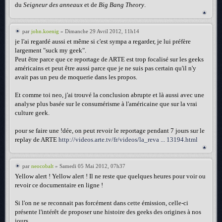
du
Seigneur des anneaux
et de
Big Bang Theory
.
par
john.koenig
» Dimanche 29 Avril 2012, 11h14
je l'ai regardé aussi et même si c'est sympa a regarder, je lui préfère
largement "suck my geek".
Peut être parce que ce reportage de ARTE est trop focalisé sur les geeks
américains et peut être aussi parce que je ne suis pas certain qu'il n'y
avait pas un peu de moquerie dans les propos.
Et comme toi neo, j'ai trouvé la conclusion abrupte et là aussi avec une
analyse plus basée sur le consumérisme à l'américaine que sur la vrai
culture geek.
pour se faire une !dée, on peut revoir le reportage pendant 7 jours sur le
replay de ARTE
http://videos.arte.tv/fr/videos/la_reva ... 13194.html
par
neocobalt
» Samedi 05 Mai 2012, 07h37
Yellow alert ! Yellow alert ! Il ne reste que quelques heures pour voir ou
revoir ce documentaire en ligne !
Si l'on ne se reconnait pas forcément dans cette émission, celle-ci
présente l'intérêt de proposer une histoire des geeks des origines à nos
jours.