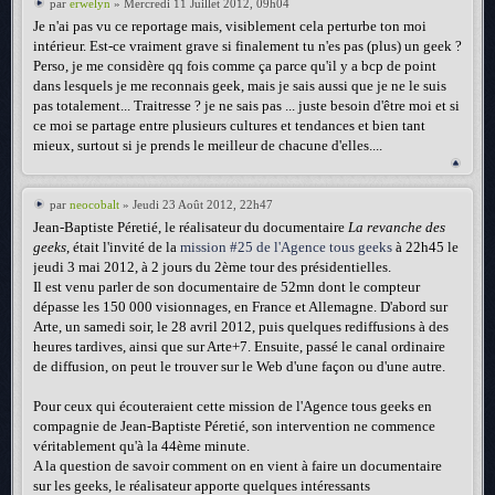
par
erwelyn
» Mercredi 11 Juillet 2012, 09h04
Je n'ai pas vu ce reportage mais, visiblement cela perturbe ton moi
intérieur. Est-ce vraiment grave si finalement tu n'es pas (plus) un geek ?
Perso, je me considère qq fois comme ça parce qu'il y a bcp de point
dans lesquels je me reconnais geek, mais je sais aussi que je ne le suis
pas totalement... Traitresse ? je ne sais pas ... juste besoin d'être moi et si
ce moi se partage entre plusieurs cultures et tendances et bien tant
mieux, surtout si je prends le meilleur de chacune d'elles....
par
neocobalt
» Jeudi 23 Août 2012, 22h47
Jean-Baptiste Péretié, le réalisateur du documentaire
La revanche des
geeks
, était l'invité de la
mission #25 de l'Agence tous geeks
à 22h45 le
jeudi 3 mai 2012, à 2 jours du 2ème tour des présidentielles.
Il est venu parler de son documentaire de 52mn dont le compteur
dépasse les 150 000 visionnages, en France et Allemagne. D'abord sur
Arte, un samedi soir, le 28 avril 2012, puis quelques rediffusions à des
heures tardives, ainsi que sur Arte+7. Ensuite, passé le canal ordinaire
de diffusion, on peut le trouver sur le Web d'une façon ou d'une autre.
Pour ceux qui écouteraient cette mission de l'Agence tous geeks en
compagnie de Jean-Baptiste Péretié, son intervention ne commence
véritablement qu'à la 44ème minute.
A la question de savoir comment on en vient à faire un documentaire
sur les geeks, le réalisateur apporte quelques intéressants