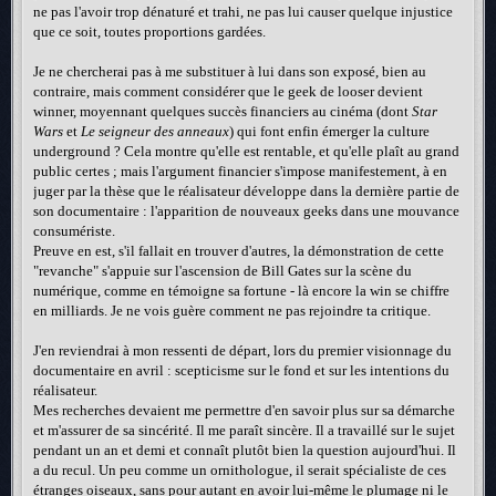
ne pas l'avoir trop dénaturé et trahi, ne pas lui causer quelque injustice
que ce soit, toutes proportions gardées.
Je ne chercherai pas à me substituer à lui dans son exposé, bien au
contraire, mais comment considérer que le geek de looser devient
winner, moyennant quelques succès financiers au cinéma (dont
Star
Wars
et
Le seigneur des anneaux
) qui font enfin émerger la culture
underground ? Cela montre qu'elle est rentable, et qu'elle plaît au grand
public certes ; mais l'argument financier s'impose manifestement, à en
juger par la thèse que le réalisateur développe dans la dernière partie de
son documentaire : l'apparition de nouveaux geeks dans une mouvance
consumériste.
Preuve en est, s'il fallait en trouver d'autres, la démonstration de cette
"revanche" s'appuie sur l'ascension de Bill Gates sur la scène du
numérique, comme en témoigne sa fortune - là encore la win se chiffre
en milliards. Je ne vois guère comment ne pas rejoindre ta critique.
J'en reviendrai à mon ressenti de départ, lors du premier visionnage du
documentaire en avril : scepticisme sur le fond et sur les intentions du
réalisateur.
Mes recherches devaient me permettre d'en savoir plus sur sa démarche
et m'assurer de sa sincérité. Il me paraît sincère. Il a travaillé sur le sujet
pendant un an et demi et connaît plutôt bien la question aujourd'hui. Il
a du recul. Un peu comme un ornithologue, il serait spécialiste de ces
étranges oiseaux, sans pour autant en avoir lui-même le plumage ni le