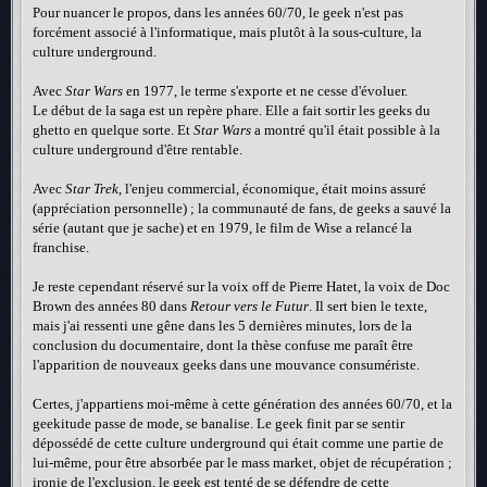
Pour nuancer le propos, dans les années 60/70, le geek n'est pas
forcément associé à l'informatique, mais plutôt à la sous-culture, la
culture underground.
Avec
Star Wars
en 1977, le terme s'exporte et ne cesse d'évoluer.
Le début de la saga est un repère phare. Elle a fait sortir les geeks du
ghetto en quelque sorte. Et
Star Wars
a montré qu'il était possible à la
culture underground d'être rentable.
Avec
Star Trek
, l'enjeu commercial, économique, était moins assuré
(appréciation personnelle) ; la communauté de fans, de geeks a sauvé la
série (autant que je sache) et en 1979, le film de Wise a relancé la
franchise.
Je reste cependant réservé sur la voix off de Pierre Hatet, la voix de Doc
Brown des années 80 dans
Retour vers le Futur
. Il sert bien le texte,
mais j'ai ressenti une gêne dans les 5 dernières minutes, lors de la
conclusion du documentaire, dont la thèse confuse me paraît être
l'apparition de nouveaux geeks dans une mouvance consumériste.
Certes, j'appartiens moi-même à cette génération des années 60/70, et la
geekitude passe de mode, se banalise. Le geek finit par se sentir
dépossédé de cette culture underground qui était comme une partie de
lui-même, pour être absorbée par le mass market, objet de récupération ;
ironie de l'exclusion, le geek est tenté de se défendre de cette