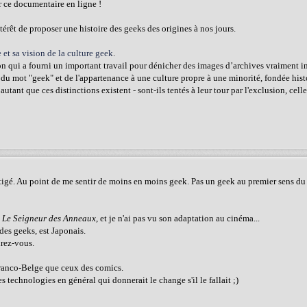
ir ce documentaire en ligne !
ntérêt de proposer une histoire des geeks des origines à nos jours.
 et sa vision de la culture geek
.
n qui a fourni un important travail pour dénicher des images d’archives vraiment in
 du mot "geek" et de l'appartenance à une culture propre à une minorité, fondée his
autant que ces distinctions existent - sont-ils tentés à leur tour par l'exclusion, cel
itigé. Au point de me sentir de moins en moins geek. Pas un geek au premier sens du 
u
Le Seigneur des Anneaux
, et je n'ai pas vu son adaptation au cinéma...
des geeks, est Japonais.
irez-vous.
 Franco-Belge que ceux des comics.
technologies en général qui donnerait le change s'il le fallait ;)