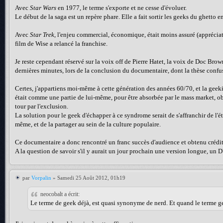
Avec
Star Wars
en 1977, le terme s'exporte et ne cesse d'évoluer.
Le début de la saga est un repère phare. Elle a fait sortir les geeks du ghetto 
Avec
Star Trek
, l'enjeu commercial, économique, était moins assuré (appréciat
film de Wise a relancé la franchise.
Je reste cependant réservé sur la voix off de Pierre Hatet, la voix de Doc Br
dernières minutes, lors de la conclusion du documentaire, dont la thèse conf
Certes, j'appartiens moi-même à cette génération des années 60/70, et la geek
était comme une partie de lui-même, pour être absorbée par le mass market, obj
tour par l'exclusion.
La solution pour le geek d'échapper à ce syndrome serait de s'affranchir de l'étiq
même, et de la partager au sein de la culture populaire.
Ce documentaire a donc rencontré un franc succès d'audience et obtenu crédit
A la question de savoir s'il y aurait un jour prochain une version longue, un D
par
Vorpalin
» Samedi 25 Août 2012, 01h19
neocobalt a écrit:
Le terme de geek déjà, est quasi synonyme de nerd. Et quand le terme gee