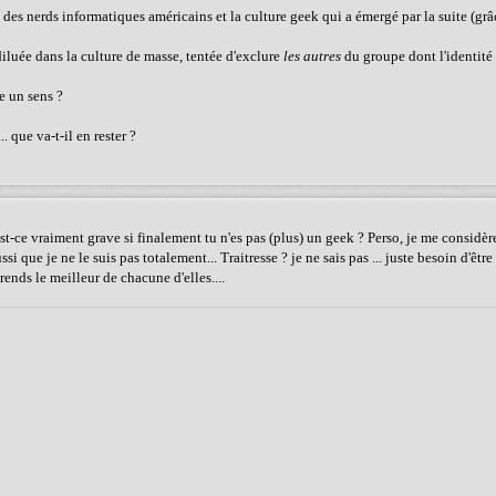
des nerds informatiques américains et la culture geek qui a émergé par la suite (grâc
luée dans la culture de masse, tentée d'exclure
les autres
du groupe dont l'identité
re un sens ?
. que va-t-il en rester ?
Est-ce vraiment grave si finalement tu n'es pas (plus) un geek ? Perso, je me considè
i que je ne le suis pas totalement... Traitresse ? je ne sais pas ... juste besoin d'être
rends le meilleur de chacune d'elles....