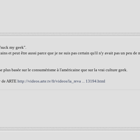
t "suck my geek".
ains et peut être aussi parce que je ne suis pas certain qu'il n'y avait pas un peu de
se plus basée sur le consumérisme à l'américaine que sur la vrai culture geek.
lay de ARTE
http://videos.arte.tv/fr/videos/la_reva ... 13194.html