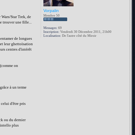
Vorpalin
Membre 50
r Wars/Star Trek, de
 trouver une fille...
Messages:
69
Inscription:
Vendredi 30 Décembre 2011, 21h00
Localisation:
De l'autre côté du Miroir
ur entamer de longues
et leur ghettoïsation
urs centres d'intérêt
t (comme on
 grâce à un terme
celui d'être pris
ck ou du dernier
intello plus