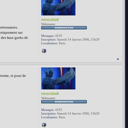
neocobalt
Webmaster
téressantes.
toriquement sur
Messages:
4333
le des faux geeks de
Inscription:
Samedi 14 Janvier 2006, 15h29
Localisation:
Paris
terme, et pour de
neocobalt
Webmaster
Messages:
4333
Inscription:
Samedi 14 Janvier 2006, 15h29
Localisation:
Paris