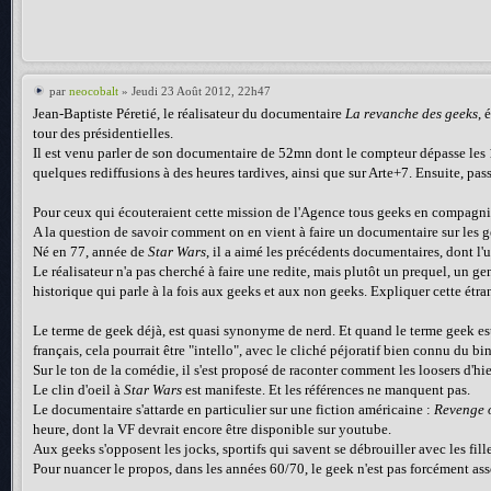
par
neocobalt
» Jeudi 23 Août 2012, 22h47
Jean-Baptiste Péretié, le réalisateur du documentaire
La revanche des geeks
, 
tour des présidentielles.
Il est venu parler de son documentaire de 52mn dont le compteur dépasse les 1
quelques rediffusions à des heures tardives, ainsi que sur Arte+7. Ensuite, pass
Pour ceux qui écouteraient cette mission de l'Agence tous geeks en compagni
A la question de savoir comment on en vient à faire un documentaire sur les ge
Né en 77, année de
Star Wars
, il a aimé les précédents documentaires, dont l'
Le réalisateur n'a pas cherché à faire une redite, mais plutôt un prequel, un g
historique qui parle à la fois aux geeks et aux non geeks. Expliquer cette étra
Le terme de geek déjà, est quasi synonyme de nerd. Et quand le terme geek est 
français, cela pourrait être "intello", avec le cliché péjoratif bien connu du bi
Sur le ton de la comédie, il s'est proposé de raconter comment les loosers d'hi
Le clin d'oeil à
Star Wars
est manifeste. Et les références ne manquent pas.
Le documentaire s'attarde en particulier sur une fiction américaine :
Revenge o
heure, dont la VF devrait encore être disponible sur youtube.
Aux geeks s'opposent les jocks, sportifs qui savent se débrouiller avec les fille
Pour nuancer le propos, dans les années 60/70, le geek n'est pas forcément asso