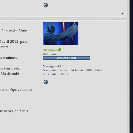
à 2 jours du 2ème
 avril 2012, puis
 autre.
neocobalt
Webmaster
ème minute.
Messages:
4333
uck my geek
.
Inscription:
Samedi 14 Janvier 2006, 15h29
 : Un déroulé
Localisation:
Paris
cher un équivalent en
he nerds
, de 3 fois 1