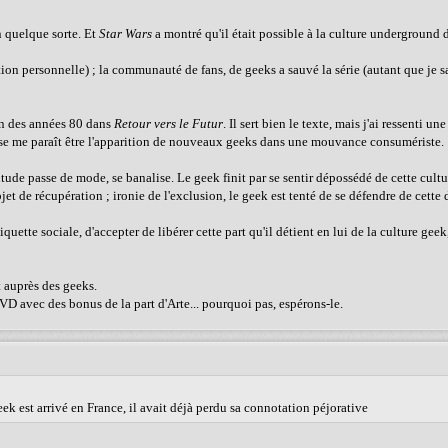
en quelque sorte. Et
Star Wars
a montré qu'il était possible à la culture underground d
ion personnelle) ; la communauté de fans, de geeks a sauvé la série (autant que je s
own des années 80 dans
Retour vers le Futur
. Il sert bien le texte, mais j'ai ressenti un
use me paraît être l'apparition de nouveaux geeks dans une mouvance consumériste.
itude passe de mode, se banalise. Le geek finit par se sentir dépossédé de cette cul
et de récupération ; ironie de l'exclusion, le geek est tenté de se défendre de cette
uette sociale, d'accepter de libérer cette part qu'il détient en lui de la culture geek,
 auprès des geeks.
VD avec des bonus de la part d'Arte... pourquoi pas, espérons-le.
k est arrivé en France, il avait déjà perdu sa connotation péjorative