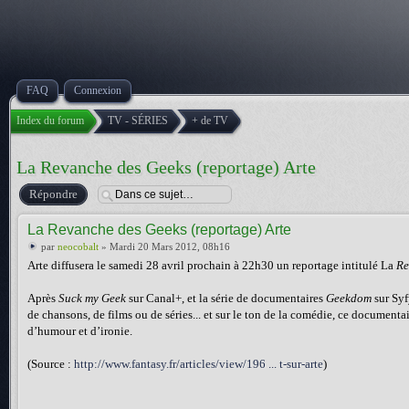
FAQ
Connexion
Index du forum
TV - SÉRIES
+ de TV
La Revanche des Geeks (reportage) Arte
Répondre
La Revanche des Geeks (reportage) Arte
par
neocobalt
» Mardi 20 Mars 2012, 08h16
Arte diffusera le samedi 28 avril prochain à 22h30 un reportage intitulé La
Re
Après
Suck my Geek
sur Canal+, et la série de documentaires
Geekdom
sur Syf
de chansons, de films ou de séries... et sur le ton de la comédie, ce documenta
d’humour et d’ironie.
(Source :
http://www.fantasy.fr/articles/view/196 ... t-sur-arte
)