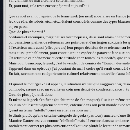
J'ai vraiment du mal à croire à cette affirmation...
Et, pour moi, cela reste encore péjoratif aujourd'hui.
Que ce soit avant ou après que le terme geek (ou nerd) apparaisse en France (e
jeux de rôle, de robots, etc... etc... étaient considérés comme des types bizarre
et j'en passe.
Quoi de plus péjoratif !
Solitaires et incompris, marginalisés voir méprisés, ils se sont alors (phénomè
conversations pleines de références très pointues et d'un jargon auxquels les 
à l'extérieur mais aussi (effet pervers) leur propre décision de se refermer sur 
mais aussi, probablement, pour constituer une espèce de paravent face aux non-
On retrouve ce phénomène et cette attitude chez toutes les minorités, que ce s
Mais pour beaucoup, le geek, c'est le vendeur de comics du "Donjon des andr
l'apprend dans un épisode), j'ai pourtant du mal à croire qu'il serait considér
En fait, rarement une catégorie socio-culturel relativement nouvelle n'aura ét
Et quand le mot "geek" est apparu, la situation n'a fait que s'aggraver car, dé
commode, assené avec un sourire en coin non dénué de condescendance : "tu es
Quoi de plus péjoratif, donc !
Et même si le geek s'en fiche (ou fait mine de s'en moquer), il sait en même temps
pour un adulescent vaguement attardé, enfermé dans son petit monde avec ses
Quant au terme "intello" censé en être le synonyme...
Je dirais plutôt qu'une certaine catégorie de geeks (pas tous), amateur d'une li
Maurice Dantec, est vue comme "cérébrale" mais, là encore, dans sa tendance "
socialement correct (et plus conventionnel) qui est plutôt le lecteur de roma