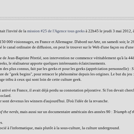
était l'invité de la
mission #25 de l'Agence tous geeks
à 22h45 le jeudi 3 mai 2012, 
50 000 visionnages, en France et Allemagne. D'abord sur Arte, un samedi soir, le 28
é le canal ordinaire de diffusion, on peut le trouver sur le Web d'une façon ou d'une
e de Jean-Baptiste Péretié, son intervention ne commence véritablement qu'à la 44
eks, le réalisateur apporte quelques intéressants éclaircissements.
un des plus connus, fait par les geeks et pour les geeks (appréciation personnelle) :
S
enre de "geek begins", pour retracer le phénomène depuis les origines. Le but du jeu
nge tribu à ceux qui sont loin de cette culture geek.
arrivé en France, il avait déjà perdu sa connotation péjorative. Si l'on devait cher
noclard.
er sont devenus les winners d'aujourd'hui. D'où l'idée de la revanche.
f the nerds
, mais aussi sur un documentaire américain des années 90 :
Triumph of t
s.
cié à l'informatique, mais plutôt à la sous-culture, la culture underground.