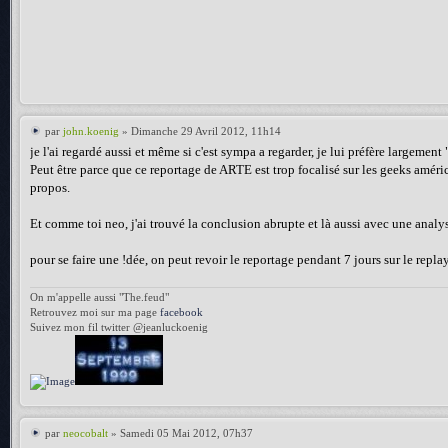
par
john.koenig
» Dimanche 29 Avril 2012, 11h14
je l'ai regardé aussi et même si c'est sympa a regarder, je lui préfère largemen
Peut être parce que ce reportage de ARTE est trop focalisé sur les geeks améric
propos.
Et comme toi neo, j'ai trouvé la conclusion abrupte et là aussi avec une analy
pour se faire une !dée, on peut revoir le reportage pendant 7 jours sur le rep
On m'appelle aussi "The.feud"
Retrouvez moi sur ma page
facebook
Suivez mon fil twitter @jeanluckoenig
par
neocobalt
» Samedi 05 Mai 2012, 07h37