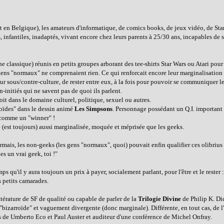
t en Belgique), les amateurs d'informatique, de comics books, de jeux vidéo, de Sta
s, infantiles, inadaptés, vivant encore chez leurs parents à 25/30 ans, incapables de se
ne classique) réunis en petits groupes arborant des tee-shirts Star Wars ou Atari po
gens "normaux" ne comprenaient rien. Ce qui renforcait encore leur marginalisation 
leur sous/contre-culture, de rester entre eux, à la fois pour pouvoir se communiquer le
initiés qui ne savent pas de quoi ils parlent.
oit dans le domaine culturel, politique, sexuel ou autres.
oïdes" dans le dessin animé
Les Simpsons
. Personnage possédant un Q.I. importan
é comme un "winner" !
é (est toujours) aussi marginalisée, moquée et méprisée que les geeks.
sormais, les non-geeks (les gens "normaux", quoi) pouvait enfin qualifier ces olibrius
 un vrai geek, toi !"
 qu'il y aura toujours un prix à payer, socialement parlant, pour l'être et le rester : 
 petits camarades.
ttérature de SF de qualité ou capable de parler de la
Trilogie Divine
de Philip K. Di
bizarroïde" et vaguement divergente (donc marginale). Différente, en tout cas, de l'
ns de Umberto Eco et Paul Auster et auditeur d'une conférence de Michel Onfray.