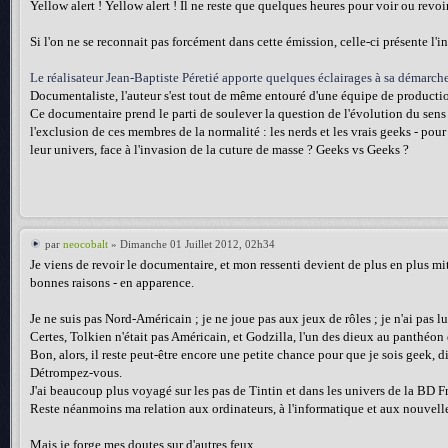
Yellow alert ! Yellow alert ! Il ne reste que quelques heures pour voir ou revo
Si l'on ne se reconnait pas forcément dans cette émission, celle-ci présente l'i
Le réalisateur Jean-Baptiste Péretié apporte quelques éclairages à sa démarche
Documentaliste, l'auteur s'est tout de même entouré d'une équipe de productio
Ce documentaire prend le parti de soulever la question de l'évolution du sens
l'exclusion de ces membres de la normalité : les nerds et les vrais geeks - pour 
leur univers, face à l'invasion de la cuture de masse ? Geeks vs Geeks ?
par
neocobalt
» Dimanche 01 Juillet 2012, 02h34
Je viens de revoir le documentaire, et mon ressenti devient de plus en plus m
bonnes raisons - en apparence.
Je ne suis pas Nord-Américain ; je ne joue pas aux jeux de rôles ; je n'ai pas l
Certes, Tolkien n'était pas Américain, et Godzilla, l'un des dieux au panthéon 
Bon, alors, il reste peut-être encore une petite chance pour que je sois geek, d
Détrompez-vous.
J'ai beaucoup plus voyagé sur les pas de Tintin et dans les univers de la BD
Reste néanmoins ma relation aux ordinateurs, à l'informatique et aux nouvelles 
Mais je forge mes doutes sur d'autres feux.