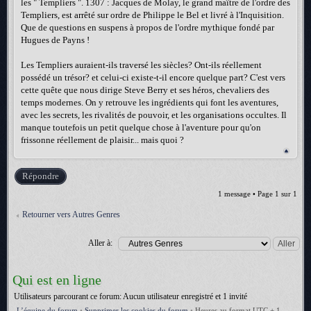
les " Templiers ". 1307 : Jacques de Molay, le grand maître de l'ordre des
Templiers, est arrêté sur ordre de Philippe le Bel et livré à l'Inquisition.
Que de questions en suspens à propos de l'ordre mythique fondé par
Hugues de Payns !
Les Templiers auraient-ils traversé les siècles? Ont-ils réellement
possédé un trésor? et celui-ci existe-t-il encore quelque part? C'est vers
cette quête que nous dirige Steve Berry et ses héros, chevaliers des
temps modernes. On y retrouve les ingrédients qui font les aventures,
avec les secrets, les rivalités de pouvoir, et les organisations occultes. Il
manque toutefois un petit quelque chose à l'aventure pour qu'on
frissonne réellement de plaisir... mais quoi ?
Répondre
1 message • Page
1
sur
1
Retourner vers Autres Genres
Aller à:
Qui est en ligne
Utilisateurs parcourant ce forum: Aucun utilisateur enregistré et 1 invité
L’équipe du forum
•
Supprimer les cookies du forum
•
Heures au format UTC + 1