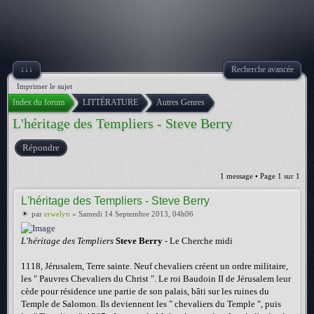
↓↓↓
Recherche avancée
Imprimer le sujet
Index du forum
LITTÉRATURE
Autres Genres
L'héritage des Templiers - Steve Berry
Répondre
1 message • Page
1
sur
1
L'héritage des Templiers - Steve Berry
par
erwelyn
» Samedi 14 Septembre 2013, 04h06
L'héritage des Templiers
Steve Berry
- Le Cherche midi
1118, Jérusalem, Terre sainte. Neuf chevaliers créent un ordre militaire,
les " Pauvres Chevaliers du Christ ". Le roi Baudoin II de Jérusalem leur
cède pour résidence une partie de son palais, bâti sur les ruines du
Temple de Salomon. Ils deviennent les " chevaliers du Temple ", puis