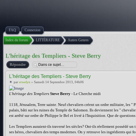
FAQ
Connexion
Index du forum
LITTÉRATURE
Autres Genres
L'héritage des Templiers - Steve Berry
Répondre
L'héritage des Templiers - Steve Berry
par
erwelyn
» Samedi 14 Septembre 2013, 04h06
L'héritage des Templiers
Steve Berry
- Le Cherche midi
1118, Jérusalem, Terre sainte. Neuf chevaliers créent un ordre militaire, les "
palais, bâti sur les ruines du Temple de Salomon. Ils deviennent les " chevalie
est arrêté sur ordre de Philippe le Bel et livré à l'Inquisition. Que de questi
Les Templiers auraient-ils traversé les siècles? Ont-ils réellement possédé un t
ses héros, chevaliers des temps modernes. On y retrouve les ingrédients qui font