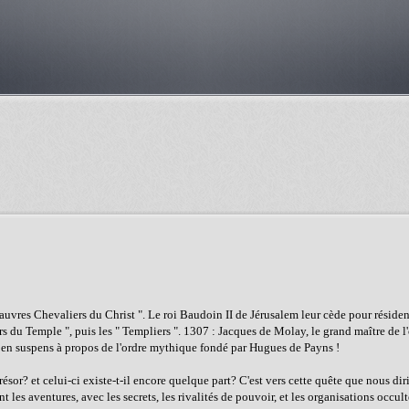
 Pauvres Chevaliers du Christ ". Le roi Baudoin II de Jérusalem leur cède pour réside
rs du Temple ", puis les " Templiers ". 1307 : Jacques de Molay, le grand maître de l
ons en suspens à propos de l'ordre mythique fondé par Hugues de Payns !
résor? et celui-ci existe-t-il encore quelque part? C'est vers cette quête que nous dir
 les aventures, avec les secrets, les rivalités de pouvoir, et les organisations occul