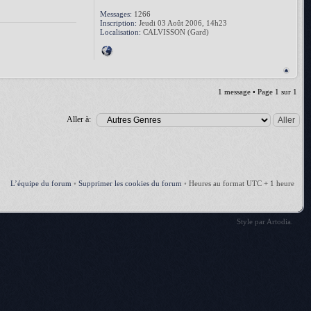
Messages:
1266
Inscription:
Jeudi 03 Août 2006, 14h23
Localisation:
CALVISSON (Gard)
1 message • Page
1
sur
1
Aller à:
L’équipe du forum
•
Supprimer les cookies du forum
•
Heures au format UTC + 1 heure
Style par
Artodia
.