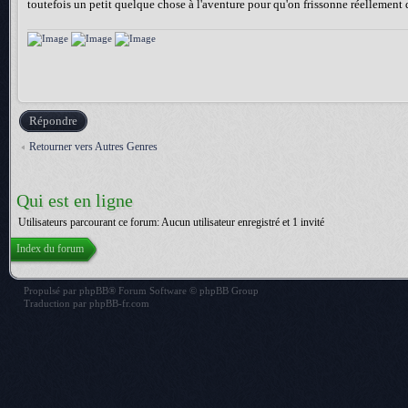
toutefois un petit quelque chose à l'aventure pour qu'on frissonne réellement de
Répondre
Retourner vers Autres Genres
Qui est en ligne
Utilisateurs parcourant ce forum: Aucun utilisateur enregistré et 1 invité
Index du forum
Propulsé par
phpBB
® Forum Software © phpBB Group
Traduction par
phpBB-fr.com