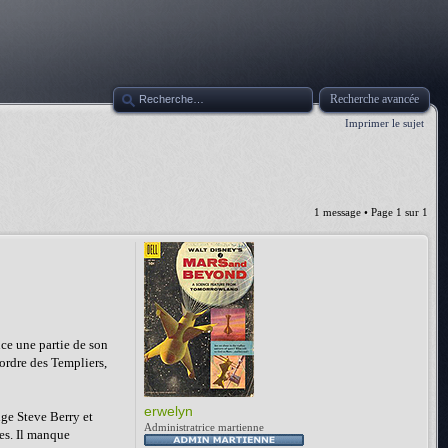
Recherche avancée
Imprimer le sujet
1 message • Page
1
sur
1
nce une partie de son
'ordre des Templiers,
erwelyn
ige Steve Berry et
Administratrice martienne
tes. Il manque