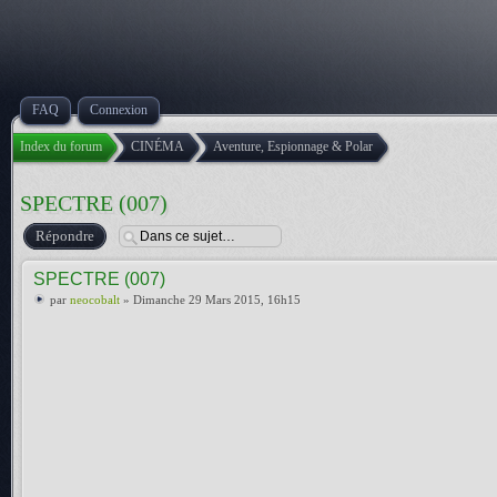
FAQ
Connexion
Index du forum
CINÉMA
Aventure, Espionnage & Polar
SPECTRE (007)
Répondre
SPECTRE (007)
par
neocobalt
» Dimanche 29 Mars 2015, 16h15