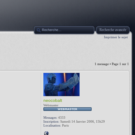
Recherche avancée
Imprimer le sujet
1 message • Page
1
sur
1
neocobalt
Webmaster
Messages:
4333
Inscription:
Samedi 14 Janvier 2006, 15h29
Localisation:
Paris