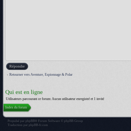
Répondre
Retourner vers Aventure, Espionnage & Polar
Qui est en ligne
Utilisateurs parcourant ce forum: Aucun utilisateur enregistré et 1 invité
Index du forum
Propulsé par
phpBB
® Forum Software © phpBB Group
Traduction par
phpBB-fr.com