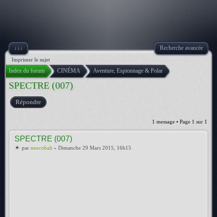
↓↓↓
Recherche avancée
Imprimer le sujet
Index du forum
CINÉMA
Aventure, Espionnage & Polar
SPECTRE (007)
Répondre
1 message • Page
1
sur
1
SPECTRE (007)
par
neocobalt
» Dimanche 29 Mars 2015, 16h15