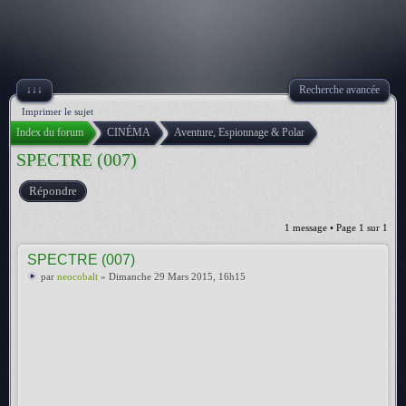
↓↓↓
Recherche avancée
Imprimer le sujet
Index du forum
CINÉMA
Aventure, Espionnage & Polar
SPECTRE (007)
Répondre
1 message • Page
1
sur
1
SPECTRE (007)
par
neocobalt
» Dimanche 29 Mars 2015, 16h15