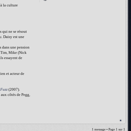
à la culture
 qui ne se résout
u. Daisy est une
és dans une pension
de Tim, Mike (Nick
ils essayent de
ien et acteur de
 Fuzz
(2007).
 aux côtés de Pegg,
1 message • Page
1
sur
1