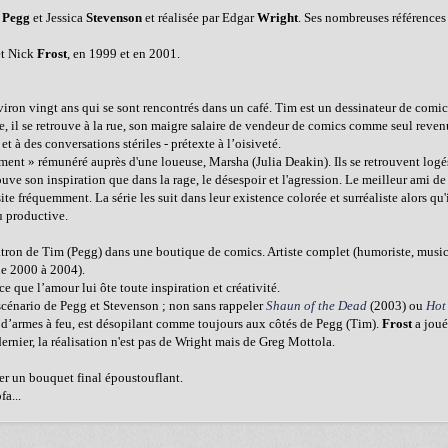
n
Pegg
et Jessica
Stevenson
et réalisée par Edgar
Wright
. Ses nombreuses références 
t Nick
Frost
, en 1999 et en 2001.
ron vingt ans qui se sont rencontrés dans un café. Tim est un dessinateur de comics
ie, il se retrouve à la rue, son maigre salaire de vendeur de comics comme seul reven
t à des conversations stériles - prétexte à l’oisiveté.
tement » rémunéré auprès d'une loueuse, Marsha (Julia Deakin). Ils se retrouvent log
ouve son inspiration que dans la rage, le désespoir et l'agression. Le meilleur ami 
ite fréquemment. La série les suit dans leur existence colorée et surréaliste alors qu'
u productive.
atron de Tim (Pegg) dans une boutique de comics. Artiste complet (humoriste, music
e 2000 à 2004).
 que l’amour lui ôte toute inspiration et créativité.
 scénario de Pegg et Stevenson ; non sans rappeler
Shaun of the Dead
(2003) ou
Hot
t d’armes à feu, est désopilant comme toujours aux côtés de Pegg (Tim).
Frost
a joué
ernier, la réalisation n'est pas de Wright mais de Greg Mottola.
ier un bouquet final époustouflant.
a...