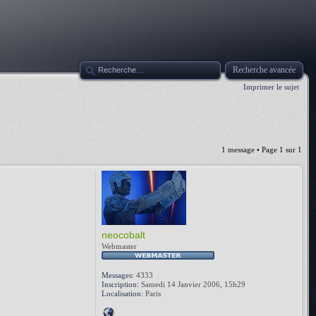
Recherche avancée
Imprimer le sujet
1 message • Page
1
sur
1
neocobalt
Webmaster
Messages:
4333
Inscription:
Samedi 14 Janvier 2006, 15h29
Localisation:
Paris