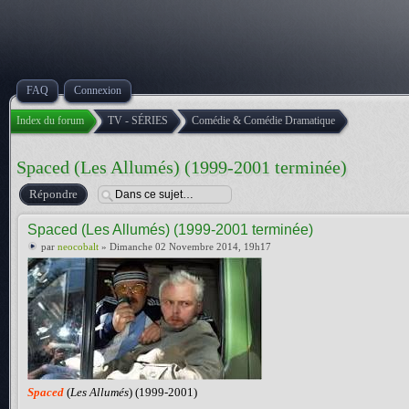
FAQ
Connexion
Index du forum
TV - SÉRIES
Comédie & Comédie Dramatique
Spaced (Les Allumés) (1999-2001 terminée)
Répondre
Spaced (Les Allumés) (1999-2001 terminée)
par
neocobalt
» Dimanche 02 Novembre 2014, 19h17
Spaced
(
Les Allumés
) (1999-2001)