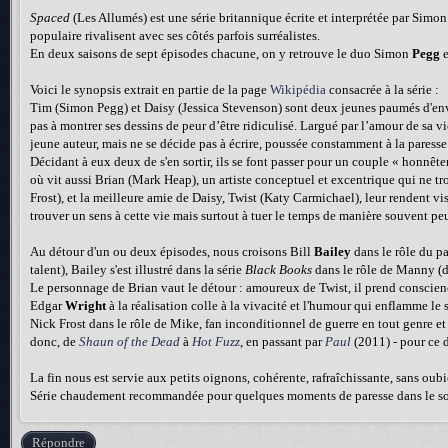
Spaced
(Les Allumés) est une série britannique écrite et interprétée par Simo
populaire rivalisent avec ses côtés parfois surréalistes.
En deux saisons de sept épisodes chacune, on y retrouve le duo Simon
Pegg
e
Voici le synopsis extrait en partie de la page
Wikipédia
consacrée à la série :
Tim (Simon Pegg) et Daisy (Jessica Stevenson) sont deux jeunes paumés d'envi
pas à montrer ses dessins de peur d’être ridiculisé. Largué par l’amour de sa v
jeune auteur, mais ne se décide pas à écrire, poussée constamment à la paresse e
Décidant à eux deux de s'en sortir, ils se font passer pour un couple « honnê
où vit aussi Brian (Mark Heap), un artiste conceptuel et excentrique qui ne tr
Frost), et la meilleure amie de Daisy, Twist (Katy Carmichael), leur rendent vis
trouver un sens à cette vie mais surtout à tuer le temps de manière souvent pe
Au détour d'un ou deux épisodes, nous croisons Bill
Bailey
dans le rôle du p
talent), Bailey s'est illustré dans la série
Black Books
dans le rôle de Manny (d
Le personnage de Brian vaut le détour : amoureux de Twist, il prend conscience
Edgar
Wright
à la réalisation colle à la vivacité et l'humour qui enflamme le
Nick Frost dans le rôle de Mike, fan inconditionnel de guerre en tout genre e
donc, de
Shaun of the Dead
à
Hot Fuzz
, en passant par
Paul
(2011) - pour ce d
La fin nous est servie aux petits oignons, cohérente, rafraîchissante, sans oub
Série chaudement recommandée pour quelques moments de paresse dans le sof
Répondre