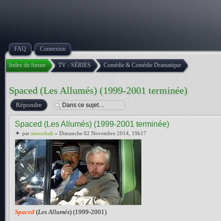
FAQ
Connexion
Index du forum
TV - SÉRIES
Comédie & Comédie Dramatique
Spaced (Les Allumés) (1999-2001 terminée)
Répondre
Spaced (Les Allumés) (1999-2001 terminée)
par
neocobalt
» Dimanche 02 Novembre 2014, 19h17
Spaced
(
Les Allumés
) (1999-2001)