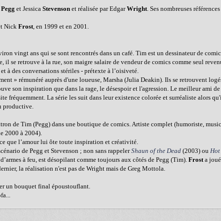
n
Pegg
et Jessica
Stevenson
et réalisée par Edgar
Wright
. Ses nombreuses références 
t Nick
Frost
, en 1999 et en 2001.
ron vingt ans qui se sont rencontrés dans un café. Tim est un dessinateur de comics
ie, il se retrouve à la rue, son maigre salaire de vendeur de comics comme seul reven
t à des conversations stériles - prétexte à l’oisiveté.
tement » rémunéré auprès d'une loueuse, Marsha (Julia Deakin). Ils se retrouvent log
ouve son inspiration que dans la rage, le désespoir et l'agression. Le meilleur ami 
ite fréquemment. La série les suit dans leur existence colorée et surréaliste alors qu'
u productive.
atron de Tim (Pegg) dans une boutique de comics. Artiste complet (humoriste, music
e 2000 à 2004).
 que l’amour lui ôte toute inspiration et créativité.
 scénario de Pegg et Stevenson ; non sans rappeler
Shaun of the Dead
(2003) ou
Hot
t d’armes à feu, est désopilant comme toujours aux côtés de Pegg (Tim).
Frost
a joué
ernier, la réalisation n'est pas de Wright mais de Greg Mottola.
ier un bouquet final époustouflant.
a...