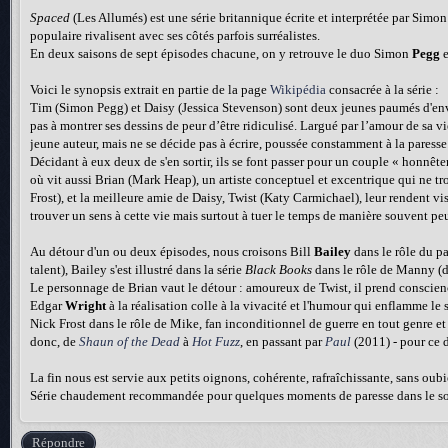
Spaced
(Les Allumés) est une série britannique écrite et interprétée par Simo
populaire rivalisent avec ses côtés parfois surréalistes.
En deux saisons de sept épisodes chacune, on y retrouve le duo Simon
Pegg
e
Voici le synopsis extrait en partie de la page
Wikipédia
consacrée à la série :
Tim (Simon Pegg) et Daisy (Jessica Stevenson) sont deux jeunes paumés d'envi
pas à montrer ses dessins de peur d’être ridiculisé. Largué par l’amour de sa v
jeune auteur, mais ne se décide pas à écrire, poussée constamment à la paresse e
Décidant à eux deux de s'en sortir, ils se font passer pour un couple « honnê
où vit aussi Brian (Mark Heap), un artiste conceptuel et excentrique qui ne tr
Frost), et la meilleure amie de Daisy, Twist (Katy Carmichael), leur rendent vis
trouver un sens à cette vie mais surtout à tuer le temps de manière souvent pe
Au détour d'un ou deux épisodes, nous croisons Bill
Bailey
dans le rôle du p
talent), Bailey s'est illustré dans la série
Black Books
dans le rôle de Manny (d
Le personnage de Brian vaut le détour : amoureux de Twist, il prend conscience
Edgar
Wright
à la réalisation colle à la vivacité et l'humour qui enflamme le
Nick Frost dans le rôle de Mike, fan inconditionnel de guerre en tout genre e
donc, de
Shaun of the Dead
à
Hot Fuzz
, en passant par
Paul
(2011) - pour ce d
La fin nous est servie aux petits oignons, cohérente, rafraîchissante, sans oub
Série chaudement recommandée pour quelques moments de paresse dans le sof
Répondre