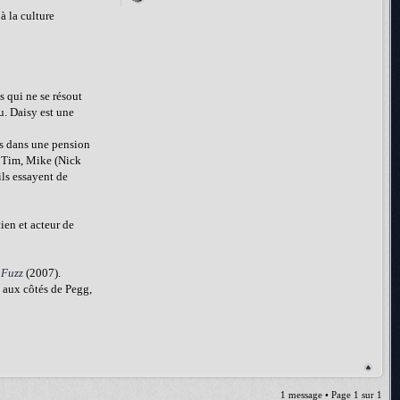
à la culture
 qui ne se résout
u. Daisy est une
és dans une pension
de Tim, Mike (Nick
ils essayent de
ien et acteur de
 Fuzz
(2007).
 aux côtés de Pegg,
1 message • Page
1
sur
1