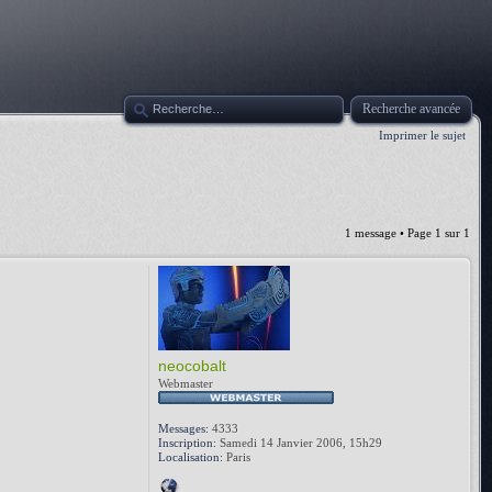
Recherche avancée
Imprimer le sujet
1 message • Page
1
sur
1
neocobalt
Webmaster
Messages:
4333
Inscription:
Samedi 14 Janvier 2006, 15h29
Localisation:
Paris