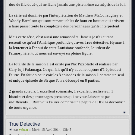
duo de flic doué qui ne lâche jamais une piste même au mépris de la loi.
La série est dominée par l'interprétation de Matthew McConaughey et
Woody Harrelson qui sont remarquables de bout en bout et qui arrivent
à faire passer toute la complexité des personnages qu'ils interprètent.
Mais cette série, c'est aussi une atmosphère. Jamais je n'ai autant
ressenti ce qu'est l'Amérique profonde qu'avec True détective. Hymne à
la lenteur et à l'ennui de cette Louisiane profonde, lourdeur de
l'atmosphère, tout nous est envoyé en pleine figure.
La totalité de la saison 1 est écrite par Nic Pizzolatto et réalisée par
Cary Joji Fukunaga. Ce qui fait qu'il n'y aucune rupture d'1 épisode à
l'autre. En fait on peut voir les 8 épisodes de la saison 1 comme un seul
et unique épisode de 8h que l'on a découpé en 8 parties.
2 grands acteurs, 1 excellent scénariste, 1 excellent réalisateur, 1
histoire et des personnages prenants qui ne vous laisseront pas
indifférents… Bref vous l'aurez compris une pépite de HBO a découvrir
de toute urgence.
True Detective
par
yabaar
» Mardi 15 Avril 2014, 13h45