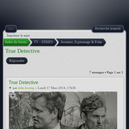
↓↓↓
Recherche avancée
Imprimer le sujet
Index du forum
TV - SÉRIES
Aventure, Espionnage & Polar
True Detective
Répondre
7 messages • Page
1
sur
1
True Detective
par
john.koenig
» Lundi 17 Mars 2014, 17h36