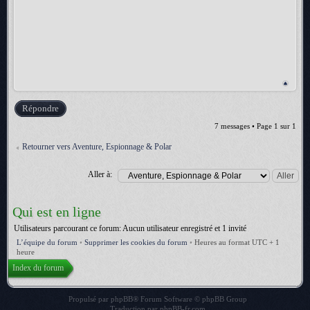
Répondre
7 messages • Page
1
sur
1
Retourner vers Aventure, Espionnage & Polar
Aller à:
Qui est en ligne
Utilisateurs parcourant ce forum: Aucun utilisateur enregistré et 1 invité
L’équipe du forum
•
Supprimer les cookies du forum
•
Heures au format UTC + 1
heure
Index du forum
Propulsé par
phpBB
® Forum Software © phpBB Group
Traduction par
phpBB-fr.com