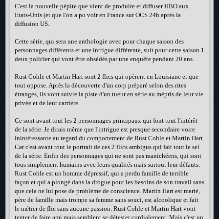
C'est la nouvelle pépite que vient de produire et diffuser HBO aux
Etats-Unis (et que l'on a pu voir en France sur OCS 24h après la
diffusion US.
Cette série, qui sera une anthologie avec pour chaque saison des
personnages différents et une intrigue différente, suit pour cette saison 1
deux policier qui vont être obsédés par une enquête pendant 20 ans.
Rust Cohle et Martin Hart sont 2 flics qui opèrent en Louisiane et que
tout oppose. Après la découverte d'un corp préparé selon des rites
étranges, ils vont suivre la piste d'un tueur en série au mépris de leur vie
privée et de leur carrière.
Ce sont avant tout les 2 personnages principaux qui font tout l'intérêt
de la série. Je dirais même que l'intrigue est presque secondaire voire
inintéressante au regard du comportement de Rust Cohle et Martin Hart.
Car c'est avant tout le portrait de ces 2 flics ambigus qui fait tout le sel
de la série. Enfin des personnages qui ne sont pas manichéens, qui sont
tous simplement humains avec leurs qualités mais surtout leur défauts.
Rust Cohle est un homme dépressif, qui a perdu famille de terrible
façon et qui a plongé dans la drogue pour les besoins de son travail sans
que cela ne lui pose de problème de conscience. Martin Hart est marié,
père de famille mais trompe sa femme sans souci, est alcoolique et fait
le métier de flic sans aucune passion. Rust Cohle et Martin Hart vont
tenter de faire ami mais semblent se détester cordialement. Mais c'est un