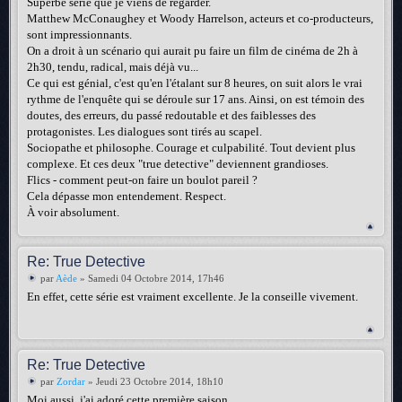
Superbe série que je viens de regarder.
Matthew McConaughey et Woody Harrelson, acteurs et co-producteurs,
sont impressionnants.
On a droit à un scénario qui aurait pu faire un film de cinéma de 2h à
2h30, tendu, radical, mais déjà vu...
Ce qui est génial, c'est qu'en l'étalant sur 8 heures, on suit alors le vrai
rythme de l'enquête qui se déroule sur 17 ans. Ainsi, on est témoin des
doutes, des erreurs, du passé redoutable et des faiblesses des
protagonistes. Les dialogues sont tirés au scapel.
Sociopathe et philosophe. Courage et culpabilité. Tout devient plus
complexe. Et ces deux "true detective" deviennent grandioses.
Flics - comment peut-on faire un boulot pareil ?
Cela dépasse mon entendement. Respect.
À voir absolument.
Re: True Detective
par
Aède
» Samedi 04 Octobre 2014, 17h46
En effet, cette série est vraiment excellente. Je la conseille vivement.
Re: True Detective
par
Zordar
» Jeudi 23 Octobre 2014, 18h10
Moi aussi, j'ai adoré cette première saison.