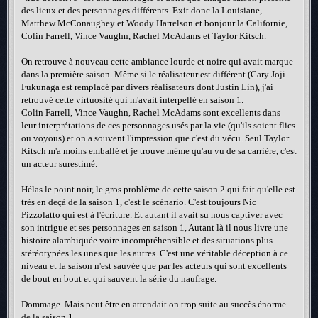
des lieux et des personnages différents. Exit donc la Louisiane,
Matthew McConaughey et Woody Harrelson et bonjour la Californie,
Colin Farrell, Vince Vaughn, Rachel McAdams et Taylor Kitsch.
On retrouve à nouveau cette ambiance lourde et noire qui avait marque
dans la première saison. Même si le réalisateur est différent (Cary Joji
Fukunaga est remplacé par divers réalisateurs dont Justin Lin), j'ai
retrouvé cette virtuosité qui m'avait interpellé en saison 1.
Colin Farrell, Vince Vaughn, Rachel McAdams sont excellents dans
leur interprétations de ces personnages usés par la vie (qu'ils soient flics
ou voyous) et on a souvent l'impression que c'est du vécu. Seul Taylor
Kitsch m'a moins emballé et je trouve même qu'au vu de sa carrière, c'est
un acteur surestimé.
Hélas le point noir, le gros problème de cette saison 2 qui fait qu'elle est
très en deçà de la saison 1, c'est le scénario. C'est toujours Nic
Pizzolatto qui est à l'écriture. Et autant il avait su nous captiver avec
son intrigue et ses personnages en saison 1, Autant là il nous livre une
histoire alambiquée voire incompréhensible et des situations plus
stéréotypées les unes que les autres. C'est une véritable déception à ce
niveau et la saison n'est sauvée que par les acteurs qui sont excellents
de bout en bout et qui sauvent la série du naufrage.
Dommage. Mais peut être en attendait on trop suite au succès énorme
de la saison 1.