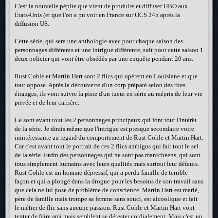
C'est la nouvelle pépite que vient de produire et diffuser HBO aux
Etats-Unis (et que l'on a pu voir en France sur OCS 24h après la
diffusion US.
Cette série, qui sera une anthologie avec pour chaque saison des
personnages différents et une intrigue différente, suit pour cette saison 1
deux policier qui vont être obsédés par une enquête pendant 20 ans.
Rust Cohle et Martin Hart sont 2 flics qui opèrent en Louisiane et que
tout oppose. Après la découverte d'un corp préparé selon des rites
étranges, ils vont suivre la piste d'un tueur en série au mépris de leur vie
privée et de leur carrière.
Ce sont avant tout les 2 personnages principaux qui font tout l'intérêt
de la série. Je dirais même que l'intrigue est presque secondaire voire
inintéressante au regard du comportement de Rust Cohle et Martin Hart.
Car c'est avant tout le portrait de ces 2 flics ambigus qui fait tout le sel
de la série. Enfin des personnages qui ne sont pas manichéens, qui sont
tous simplement humains avec leurs qualités mais surtout leur défauts.
Rust Cohle est un homme dépressif, qui a perdu famille de terrible
façon et qui a plongé dans la drogue pour les besoins de son travail sans
que cela ne lui pose de problème de conscience. Martin Hart est marié,
père de famille mais trompe sa femme sans souci, est alcoolique et fait
le métier de flic sans aucune passion. Rust Cohle et Martin Hart vont
tenter de faire ami mais semblent se détester cordialement. Mais c'est un