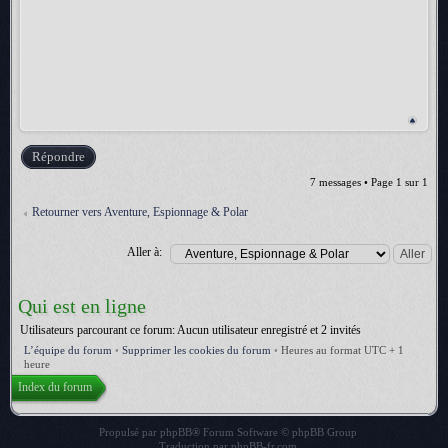
Répondre
7 messages • Page
1
sur
1
Retourner vers Aventure, Espionnage & Polar
Aller à:
Qui est en ligne
Utilisateurs parcourant ce forum: Aucun utilisateur enregistré et 2 invités
L’équipe du forum
•
Supprimer les cookies du forum
•
Heures au format UTC + 1
heure
Index du forum
Propulsé par
phpBB
® Forum Software © phpBB Group
Traduction par
phpBB-fr.com