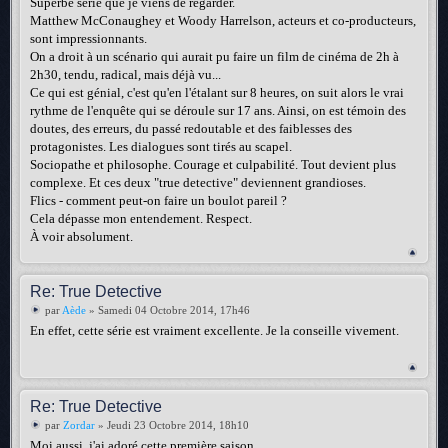
Superbe série que je viens de regarder.
Matthew McConaughey et Woody Harrelson, acteurs et co-producteurs,
sont impressionnants.
On a droit à un scénario qui aurait pu faire un film de cinéma de 2h à
2h30, tendu, radical, mais déjà vu...
Ce qui est génial, c'est qu'en l'étalant sur 8 heures, on suit alors le vrai
rythme de l'enquête qui se déroule sur 17 ans. Ainsi, on est témoin des
doutes, des erreurs, du passé redoutable et des faiblesses des
protagonistes. Les dialogues sont tirés au scapel.
Sociopathe et philosophe. Courage et culpabilité. Tout devient plus
complexe. Et ces deux "true detective" deviennent grandioses.
Flics - comment peut-on faire un boulot pareil ?
Cela dépasse mon entendement. Respect.
À voir absolument.
Re: True Detective
par
Aède
» Samedi 04 Octobre 2014, 17h46
En effet, cette série est vraiment excellente. Je la conseille vivement.
Re: True Detective
par
Zordar
» Jeudi 23 Octobre 2014, 18h10
Moi aussi, j'ai adoré cette première saison.