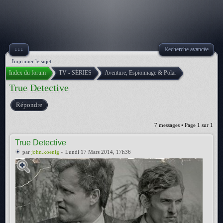
↓↓↓
Recherche avancée
Imprimer le sujet
Index du forum
TV - SÉRIES
Aventure, Espionnage & Polar
True Detective
Répondre
7 messages • Page
1
sur
1
True Detective
par
john.koenig
» Lundi 17 Mars 2014, 17h36