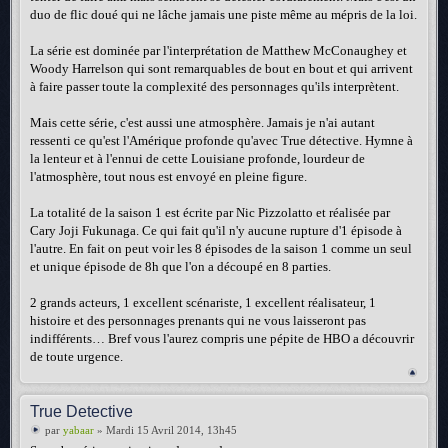
duo de flic doué qui ne lâche jamais une piste même au mépris de la loi.
La série est dominée par l'interprétation de Matthew McConaughey et
Woody Harrelson qui sont remarquables de bout en bout et qui arrivent
à faire passer toute la complexité des personnages qu'ils interprètent.
Mais cette série, c'est aussi une atmosphère. Jamais je n'ai autant
ressenti ce qu'est l'Amérique profonde qu'avec True détective. Hymne à
la lenteur et à l'ennui de cette Louisiane profonde, lourdeur de
l'atmosphère, tout nous est envoyé en pleine figure.
La totalité de la saison 1 est écrite par Nic Pizzolatto et réalisée par
Cary Joji Fukunaga. Ce qui fait qu'il n'y aucune rupture d'1 épisode à
l'autre. En fait on peut voir les 8 épisodes de la saison 1 comme un seul
et unique épisode de 8h que l'on a découpé en 8 parties.
2 grands acteurs, 1 excellent scénariste, 1 excellent réalisateur, 1
histoire et des personnages prenants qui ne vous laisseront pas
indifférents… Bref vous l'aurez compris une pépite de HBO a découvrir
de toute urgence.
True Detective
par
yabaar
» Mardi 15 Avril 2014, 13h45