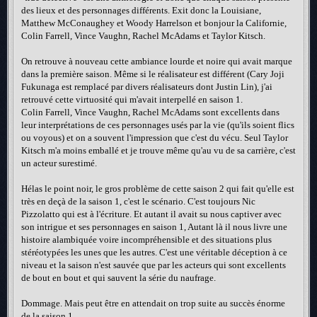
des lieux et des personnages différents. Exit donc la Louisiane,
Matthew McConaughey et Woody Harrelson et bonjour la Californie,
Colin Farrell, Vince Vaughn, Rachel McAdams et Taylor Kitsch.
On retrouve à nouveau cette ambiance lourde et noire qui avait marque
dans la première saison. Même si le réalisateur est différent (Cary Joji
Fukunaga est remplacé par divers réalisateurs dont Justin Lin), j'ai
retrouvé cette virtuosité qui m'avait interpellé en saison 1.
Colin Farrell, Vince Vaughn, Rachel McAdams sont excellents dans
leur interprétations de ces personnages usés par la vie (qu'ils soient flics
ou voyous) et on a souvent l'impression que c'est du vécu. Seul Taylor
Kitsch m'a moins emballé et je trouve même qu'au vu de sa carrière, c'est
un acteur surestimé.
Hélas le point noir, le gros problème de cette saison 2 qui fait qu'elle est
très en deçà de la saison 1, c'est le scénario. C'est toujours Nic
Pizzolatto qui est à l'écriture. Et autant il avait su nous captiver avec
son intrigue et ses personnages en saison 1, Autant là il nous livre une
histoire alambiquée voire incompréhensible et des situations plus
stéréotypées les unes que les autres. C'est une véritable déception à ce
niveau et la saison n'est sauvée que par les acteurs qui sont excellents
de bout en bout et qui sauvent la série du naufrage.
Dommage. Mais peut être en attendait on trop suite au succès énorme
de la saison 1.