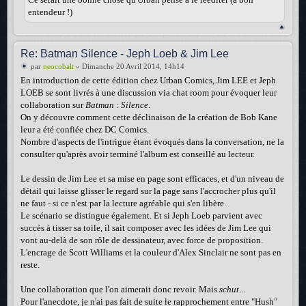
entendeur !)
Re: Batman Silence - Jeph Loeb & Jim Lee
par
neocobalt
» Dimanche 20 Avril 2014, 14h14
En introduction de cette édition chez Urban Comics, Jim LEE et Jeph
LOEB se sont livrés à une discussion via chat room pour évoquer leur
collaboration sur
Batman : Silence
.
On y découvre comment cette déclinaison de la création de Bob Kane
leur a été confiée chez DC Comics.
Nombre d'aspects de l'intrigue étant évoqués dans la conversation, ne la
consulter qu'après avoir terminé l'album est conseillé au lecteur.
Le dessin de Jim Lee et sa mise en page sont efficaces, et d'un niveau de
détail qui laisse glisser le regard sur la page sans l'accrocher plus qu'il
ne faut - si ce n'est par la lecture agréable qui s'en libère.
Le scénario se distingue également. Et si Jeph Loeb parvient avec
succès à tisser sa toile, il sait composer avec les idées de Jim Lee qui
vont au-delà de son rôle de dessinateur, avec force de proposition.
L'encrage de Scott Williams et la couleur d'Alex Sinclair ne sont pas en
reste.
Une collaboration que l'on aimerait donc revoir. Mais
schut
...
Pour l'anecdote, je n'ai pas fait de suite le rapprochement entre "Hush"