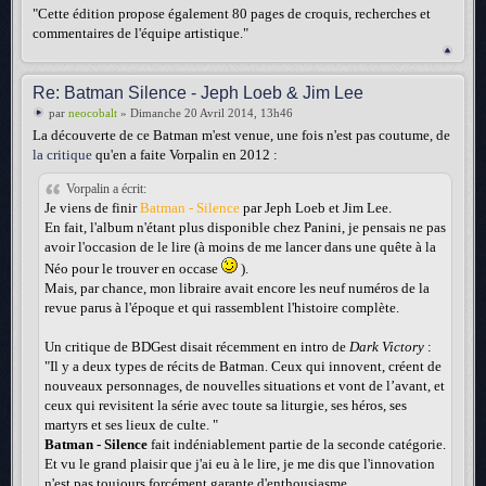
"Cette édition propose également 80 pages de croquis, recherches et
commentaires de l'équipe artistique."
Re: Batman Silence - Jeph Loeb & Jim Lee
par
neocobalt
» Dimanche 20 Avril 2014, 13h46
La découverte de ce Batman m'est venue, une fois n'est pas coutume, de
la critique
qu'en a faite Vorpalin en 2012 :
Vorpalin a écrit:
Je viens de finir
Batman - Silence
par Jeph Loeb et Jim Lee.
En fait, l'album n'étant plus disponible chez Panini, je pensais ne pas
avoir l'occasion de le lire (à moins de me lancer dans une quête à la
Néo pour le trouver en occase
).
Mais, par chance, mon libraire avait encore les neuf numéros de la
revue parus à l'époque et qui rassemblent l'histoire complète.
Un critique de BDGest disait récemment en intro de
Dark Victory
:
"Il y a deux types de récits de Batman. Ceux qui innovent, créent de
nouveaux personnages, de nouvelles situations et vont de l’avant, et
ceux qui revisitent la série avec toute sa liturgie, ses héros, ses
martyrs et ses lieux de culte. "
Batman - Silence
fait indéniablement partie de la seconde catégorie.
Et vu le grand plaisir que j'ai eu à le lire, je me dis que l'innovation
n'est pas toujours forcément garante d'enthousiasme.