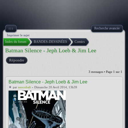
↓↓↓
Recherche avancée
Imprimer le sujet
Index du forum
BANDES-DESSINÉES
Comics
Batman Silence - Jeph Loeb & Jim Lee
Répondre
3 messages • Page
1
sur
1
Batman Silence - Jeph Loeb & Jim Lee
par
neocobalt
» Dimanche 20 Avril 2014, 13h39