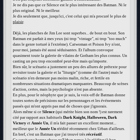
Je ne dis pas que ce Silence est le plus intéressant des Batman. Ni le
plus original. Ni le meilleur.
Je dis seulement que, jusqu'ici, c'est celui qui m'a procuré le plus de
plaisir
.
Déjà, les planches de Jim Lee sont superbes... de bout en bout. Son
Batman est parfait à mes yeux (ni trop "vintage", ni trop "too much"
dans le genre torturé à l'extrème). Catwoman et Poison Ivy n'ont,
pour moi, jamais été aussi séduisantes. Et l'album convoque
quasiment toute la galerie de vilains de Gotham les plus connus. Un
casting un peu trop encombré peut-être mais qu'importe.
Bien sûr, le scénario a justement un peu des allures de prétexte pour
revisiter toute la galerie et la "liturgie" (comme dit l'autre) mais le
scénario n'en demeure pas moins malin, riche, et fertile en
nombreuses situations dramatiques marquantes. Beaucoup de scènes
d'action, certes, mais la psychologie n'est pas absente.
En plus, pour le néophyte que je suis, la voix-off de Batman donne
toutes sortes de précisions sur les personnages et les événements
passés qui m'ont appris pas mal de choses que j'ignorais.
Alors même si ce
Silence
(qui mérite bien son nom !) est rarement
cité par rapport aux habituels
Dark Knight, Halloween, Dark
Victory
et
Année Un
, il m'a fait passer un excellent moment...
meilleur que le
Année Un
réédité récemment chez Urban d'ailleurs.
En bref, c'est un Batman que j'ai trouvé très
récréatif
.
Ce serait une bonne chose qu'Urban pense à le rééditer (à bon