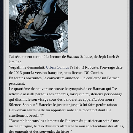
J'ai récemment terminé la lecture de
Batman Silence
, de Jeph Loeb &
Jim Lee.
Vorpalin le demandait,
Urban Comics
l'a fait !;) Robuste, l'ouvrage date
de 2013 pour la version française, sous licence DC Comics.
En teintes nocturnes, la couverture annonce... la couleur d'un Batman
percutant.
Le quatrième de couverture brosse le synopsis de ce Batman qui "se
retrouve assailli par tous ses ennemis, lorsqu'un mystérieux personnage
qui dissimule son visage sous des bandelettes apparaît. Son nom ?
Silence. Son but ? Harceler le justicier jusqu'à lui faire perdre raison.
Catwoman saura-t-elle lui apporter l'aide et le réconfort dont il a
cruellement besoin ?"
"Rassemblant tous les éléments de l'univers du justicier au sein d'une
même intrigue, le duo d'auteurs offre une vision spectaculaire des alliés,
des ennemis et des souvenirs du héros."