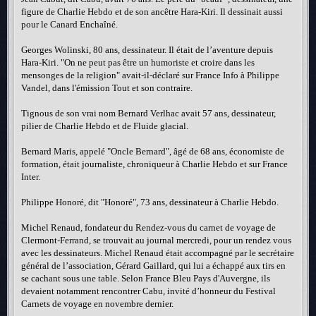
figure de Charlie Hebdo et de son ancêtre Hara-Kiri. Il dessinait aussi
pour le Canard Enchaîné.
Georges Wolinski, 80 ans, dessinateur. Il était de l’aventure depuis
Hara-Kiri. "On ne peut pas être un humoriste et croire dans les
mensonges de la religion" avait-il-déclaré sur France Info à Philippe
Vandel, dans l'émission Tout et son contraire.
Tignous de son vrai nom Bernard Verlhac avait 57 ans, dessinateur,
pilier de Charlie Hebdo et de Fluide glacial.
Bernard Maris, appelé "Oncle Bernard", âgé de 68 ans, économiste de
formation, était journaliste, chroniqueur à Charlie Hebdo et sur France
Inter.
Philippe Honoré, dit "Honoré", 73 ans, dessinateur à Charlie Hebdo.
Michel Renaud, fondateur du Rendez-vous du carnet de voyage de
Clermont-Ferrand, se trouvait au journal mercredi, pour un rendez vous
avec les dessinateurs. Michel Renaud était accompagné par le secrétaire
général de l’association, Gérard Gaillard, qui lui a échappé aux tirs en
se cachant sous une table. Selon France Bleu Pays d'Auvergne, ils
devaient notamment rencontrer Cabu, invité d’honneur du Festival
Carnets de voyage en novembre dernier.