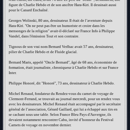
figure de Charlie Hebdo et de son ancêtre Hara-Kiri. Il dessinait aussi
pour le Canard Enchaîné.
Georges Wolinski, 80 ans, dessinateur. Il était de l’aventure depuis
Hara-Kiri. "On ne peut pas être un humoriste et croire dans les
mensonges de la religion" avait-il-déclaré sur France Info à Philippe
Vandel, dans l'émission Tout et son contraire.
Tignous de son vrai nom Bernard Verlhac avait 57 ans, dessinateur,
pilier de Charlie Hebdo et de Fluide glacial.
Bernard Maris, appelé "Oncle Bernard", âgé de 68 ans, économiste de
formation, était journaliste, chroniqueur à Charlie Hebdo et sur France
Inter.
Philippe Honoré, dit "Honoré", 73 ans, dessinateur à Charlie Hebdo.
Michel Renaud, fondateur du Rendez-vous du carnet de voyage de
Clermont-Ferrand, se trouvait au journal mercredi, pour un rendez vous
avec les dessinateurs. Michel Renaud était accompagné par le secrétaire
général de l’association, Gérard Gaillard, qui lui a échappé aux tirs en
se cachant sous une table. Selon France Bleu Pays d'Auvergne, ils
devaient notamment rencontrer Cabu, invité d’honneur du Festival
Carnets de voyage en novembre dernier.