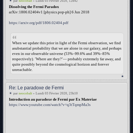
par
neocobalt
» Lundi 03 Février 2020, 12h42
Dissolving the Fermi Paradox
arXiv:1806.02404v1 [physics.pop-ph] 6 Jun 2018
https://arxiv.org/pdf/1806.02404.pdf
When we update this prior in light of the Fermi observation, we find
asubstantial probability that we are alone in our galaxy, and perhaps
even in our observable universe (53%–99.6% and 39%–85%
respectively). ’Where are they?’— probably extremely far away, and
quite possibly beyond the cosmological horizon and forever
unreachable.
Re: Le paradoxe de Fermi
par
neocobalt
» Lundi 03 Février 2020, 23h10
Introduction au paradoxe de Fermi par Ex Materiae
https://www.youtube.com/watch?v=q3tTqmpMa3s