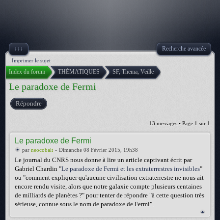
↓↓↓
Recherche avancée
Imprimer le sujet
Index du forum
THÉMATIQUES
SF, Thema, Veille
Le paradoxe de Fermi
Répondre
13 messages • Page
1
sur
1
Le paradoxe de Fermi
par
neocobalt
» Dimanche 08 Février 2015, 19h38
Le journal du CNRS nous donne à lire un article captivant écrit par
Gabriel Chardin "
Le paradoxe de Fermi et les extraterrestres invisibles
"
ou "comment expliquer qu'aucune civilisation extraterrestre ne nous ait
encore rendu visite, alors que notre galaxie compte plusieurs centaines
de milliards de planètes ?" pour tenter de répondre "à cette question très
sérieuse, connue sous le nom de paradoxe de Fermi".