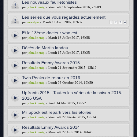
Les nouveaux feuilletonistes
par
john.koenig
» Vendredi 16 Septembre 2016, 23h09
Les séries que vous regardez actuellement
par
erwelyn
» Mardi 10 Avril 2007, 07h37
1
2
3
4
Et le 13ème docteur who est...
par
john.koenig
» Mardi 18 Juillet 2017, 16h58
Décès de Martin landau
par
john.koenig
» Lundi 17 Juillet 2017, 13h25
Resultats Emmy Awards 2015
par
john.koenig
» Lundi 21 Septembre 2015, 13h10
Twin Peaks de retour en 2016
par
john.koenig
» Lundi 06 Octobre 2014, 19h50
Upfronts 2015 : Toutes les séries de la saison 2015-
2016 USA
par
john.koenig
» Jeudi 14 Mai 2015, 12h52
Mr Spock est reparti vers les étoiles
par
john.koenig
» Vendredi 27 Février 2015, 19h14
Resultats Emmy Awards 2014
par
john.koenig
» Mercredi 27 Août 2014, 16h43