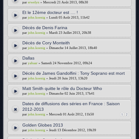
par
erwelyn
» Mercredi 21 Août 2013, 08h30
Et le 12ème docteur est .... !
par
john.koenig
» Lundi 05 Août 2013, 11h42
Décès de Denis Farina
par
john.koenig
» Mardi 23 Juillet 2013, 20h38
Décès de Cory Monteith
par
john.koenig
» Dimanche 14 Juillet 2013, 18h40
Dallas
par
yabaar
» Samedi 24 Novembre 2012, 09h24
Décès de James Gandolfini : Tony Soprano est mort
par
john.koenig
» Jeudi 20 Juin 2013, 13h20
Matt Smith quitte le rôle du Docteur Who
par
john.koenig
» Dimanche 02 Juin 2013, 17h41
Dates de diffusions des séries en France : Saison
2012-2013
par
john.koenig
» Mercredi 01 Août 2012, 11h50
1
2
Golden Globes 2013
par
john.koenig
» Jeudi 13 Décembre 2012, 19h39