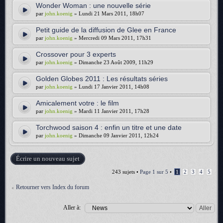
Wonder Woman : une nouvelle série
par
john.koenig
» Lundi 21 Mars 2011, 18h07
Petit guide de la diffusion de Glee en France
par
john.koenig
» Mercredi 09 Mars 2011, 17h31
Crossover pour 3 experts
par
john.koenig
» Dimanche 23 Août 2009, 11h29
Golden Globes 2011 : Les résultats séries
par
john.koenig
» Lundi 17 Janvier 2011, 14h08
Amicalement votre : le film
par
john.koenig
» Mardi 11 Janvier 2011, 17h28
Torchwood saison 4 : enfin un titre et une date
par
john.koenig
» Dimanche 09 Janvier 2011, 12h24
Écrire un nouveau sujet
243 sujets •
Page
1
sur
5
•
1
2
3
4
5
Retourner vers Index du forum
Aller à: