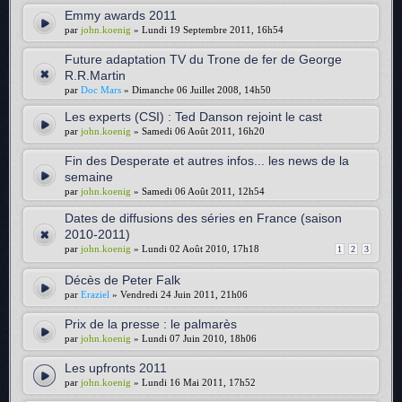
Emmy awards 2011
par
john.koenig
» Lundi 19 Septembre 2011, 16h54
Future adaptation TV du Trone de fer de George
R.R.Martin
par
Doc Mars
» Dimanche 06 Juillet 2008, 14h50
Les experts (CSI) : Ted Danson rejoint le cast
par
john.koenig
» Samedi 06 Août 2011, 16h20
Fin des Desperate et autres infos... les news de la
semaine
par
john.koenig
» Samedi 06 Août 2011, 12h54
Dates de diffusions des séries en France (saison
2010-2011)
par
john.koenig
» Lundi 02 Août 2010, 17h18
1
2
3
Décès de Peter Falk
par
Eraziel
» Vendredi 24 Juin 2011, 21h06
Prix de la presse : le palmarès
par
john.koenig
» Lundi 07 Juin 2010, 18h06
Les upfronts 2011
par
john.koenig
» Lundi 16 Mai 2011, 17h52