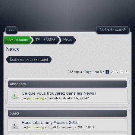
↓↓↓
Recherche avancée
Index du forum
TV - SÉRIES
News
News
Écrire un nouveau sujet
243 sujets •
Page
1
sur
5
•
1
2
3
4
5
Annonces
Ce que vous trouverez dans les News !
par
john.koenig
» Samedi 15 Avril 2006, 22h42
Sujets
Resultats Emmy Awards 2016
par
john.koenig
» Lundi 19 Septembre 2016, 18h38