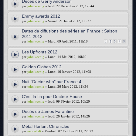
Décès de Gerry Anderson
par
john.koenig
» Jeudi 27 Décembre 2012, 17h44
Emmy awards 2012
par
john.koenig
» Samedi 21 Juillet 2012, 10h27
Dates de diffusions des séries en France : Saison
2011-2012
par
john.koenig
» Mardi 09 Août 2011, 11h10
1
2
3
4
5
Les Upfronts 2012
par
john.koenig
» Lundi 14 Mai 2012, 16h09
Golden Globes 2012
par
john.koenig
» Lundi 16 Janvier 2012, 11h08
Nuit "Doctor who" sur France 4
par
john.koenig
» Lundi 26 Mars 2012, 11h34
C'est la fin pour Docteur House
par
john.koenig
» Jeudi 09 Février 2012, 10h20
Décès de James Farantino
par
john.koenig
» Jeudi 26 Janvier 2012, 14h26
Métal Hurlant Chronicles
par
neocobalt
» Vendredi 07 Octobre 2011, 22h23