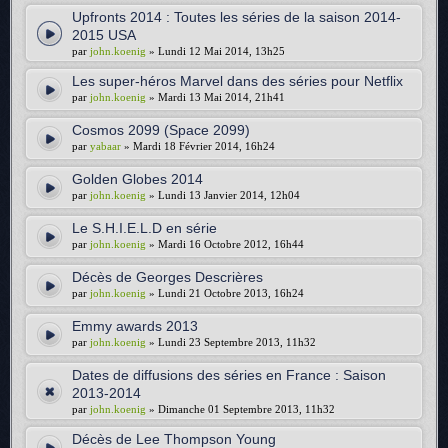
Upfronts 2014 : Toutes les séries de la saison 2014-
2015 USA
par
john.koenig
» Lundi 12 Mai 2014, 13h25
Les super-héros Marvel dans des séries pour Netflix
par
john.koenig
» Mardi 13 Mai 2014, 21h41
Cosmos 2099 (Space 2099)
par
yabaar
» Mardi 18 Février 2014, 16h24
Golden Globes 2014
par
john.koenig
» Lundi 13 Janvier 2014, 12h04
Le S.H.I.E.L.D en série
par
john.koenig
» Mardi 16 Octobre 2012, 16h44
Décès de Georges Descrières
par
john.koenig
» Lundi 21 Octobre 2013, 16h24
Emmy awards 2013
par
john.koenig
» Lundi 23 Septembre 2013, 11h32
Dates de diffusions des séries en France : Saison
2013-2014
par
john.koenig
» Dimanche 01 Septembre 2013, 11h32
Décès de Lee Thompson Young