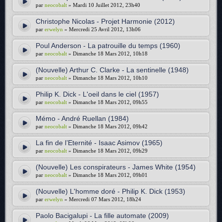
par
neocobalt
» Mardi 10 Juillet 2012, 23h40
Christophe Nicolas - Projet Harmonie (2012)
par
erwelyn
» Mercredi 25 Avril 2012, 13h06
Poul Anderson - La patrouille du temps (1960)
par
neocobalt
» Dimanche 18 Mars 2012, 10h18
(Nouvelle) Arthur C. Clarke - La sentinelle (1948)
par
neocobalt
» Dimanche 18 Mars 2012, 10h10
Philip K. Dick - L'oeil dans le ciel (1957)
par
neocobalt
» Dimanche 18 Mars 2012, 09h55
Mémo - André Ruellan (1984)
par
neocobalt
» Dimanche 18 Mars 2012, 09h42
La fin de l’Eternité - Isaac Asimov (1965)
par
neocobalt
» Dimanche 18 Mars 2012, 09h29
(Nouvelle) Les conspirateurs - James White (1954)
par
neocobalt
» Dimanche 18 Mars 2012, 09h01
(Nouvelle) L'homme doré - Philip K. Dick (1953)
par
erwelyn
» Mercredi 07 Mars 2012, 18h24
Paolo Bacigalupi - La fille automate (2009)