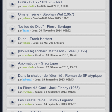
Guru - BiTS - S02E23 - ARTE
par
neocobalt
» Jeudi 02 Avril 2015, 11h36
Oms en série - Stephan Wul (1957)
par
yabaar
» Vendredi 06 Mars 2015, 17h51
"Le feu de Dieu" - Pierre Bordage
par
Trane
» Jeudi 20 Novembre 2014, 08h32
Dune - Frank Herbert
par
yabaar
» Jeudi 15 Mai 2014, 03h36
(Nouvelle) Richard Matheson - Steel (1956)
par
erwelyn
» Vendredi 13 Décembre 2013, 16h40
Axiomatique - Greg Egan
par
neocobalt
» Samedi 07 Décembre 2013, 13h27
Dans la chaleur de l'éternité : Roman de SF atypique
par
habarcal
» Jeudi 19 Septembre 2013, 06h43
La Pièce d'à Côté - Jack Finney (1968)
par
erwelyn
» Samedi 14 Septembre 2013, 03h45
Les Créateurs de Futurs - Legrand
par
erwelyn
» Samedi 14 Septembre 2013, 03h37