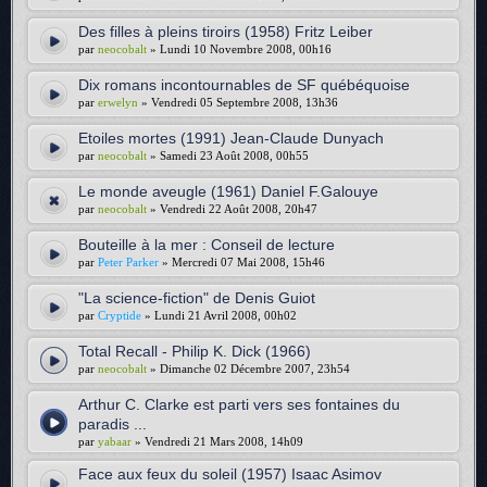
Des filles à pleins tiroirs (1958) Fritz Leiber
par
neocobalt
» Lundi 10 Novembre 2008, 00h16
Dix romans incontournables de SF québéquoise
par
erwelyn
» Vendredi 05 Septembre 2008, 13h36
Etoiles mortes (1991) Jean-Claude Dunyach
par
neocobalt
» Samedi 23 Août 2008, 00h55
Le monde aveugle (1961) Daniel F.Galouye
par
neocobalt
» Vendredi 22 Août 2008, 20h47
Bouteille à la mer : Conseil de lecture
par
Peter Parker
» Mercredi 07 Mai 2008, 15h46
"La science-fiction" de Denis Guiot
par
Cryptide
» Lundi 21 Avril 2008, 00h02
Total Recall - Philip K. Dick (1966)
par
neocobalt
» Dimanche 02 Décembre 2007, 23h54
Arthur C. Clarke est parti vers ses fontaines du
paradis ...
par
yabaar
» Vendredi 21 Mars 2008, 14h09
Face aux feux du soleil (1957) Isaac Asimov