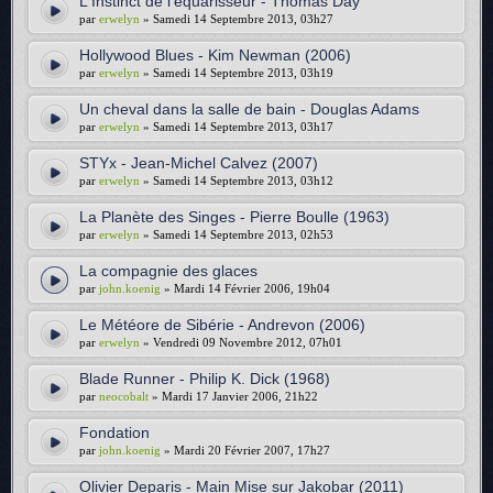
L'Instinct de l'équarisseur - Thomas Day
par
erwelyn
» Samedi 14 Septembre 2013, 03h27
Hollywood Blues - Kim Newman (2006)
par
erwelyn
» Samedi 14 Septembre 2013, 03h19
Un cheval dans la salle de bain - Douglas Adams
par
erwelyn
» Samedi 14 Septembre 2013, 03h17
STYx - Jean-Michel Calvez (2007)
par
erwelyn
» Samedi 14 Septembre 2013, 03h12
La Planète des Singes - Pierre Boulle (1963)
par
erwelyn
» Samedi 14 Septembre 2013, 02h53
La compagnie des glaces
par
john.koenig
» Mardi 14 Février 2006, 19h04
Le Météore de Sibérie - Andrevon (2006)
par
erwelyn
» Vendredi 09 Novembre 2012, 07h01
Blade Runner - Philip K. Dick (1968)
par
neocobalt
» Mardi 17 Janvier 2006, 21h22
Fondation
par
john.koenig
» Mardi 20 Février 2007, 17h27
Olivier Deparis - Main Mise sur Jakobar (2011)