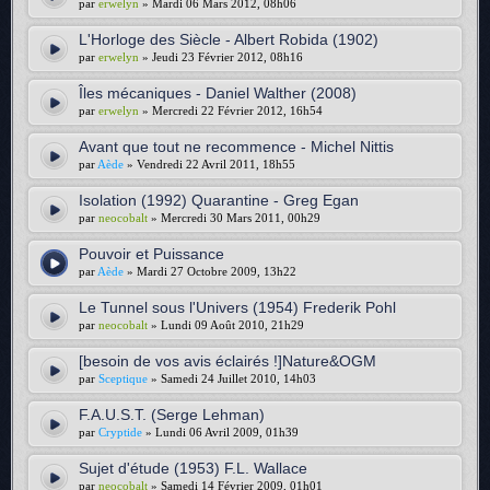
par
erwelyn
» Mardi 06 Mars 2012, 08h06
L'Horloge des Siècle - Albert Robida (1902)
par
erwelyn
» Jeudi 23 Février 2012, 08h16
Îles mécaniques - Daniel Walther (2008)
par
erwelyn
» Mercredi 22 Février 2012, 16h54
Avant que tout ne recommence - Michel Nittis
par
Aède
» Vendredi 22 Avril 2011, 18h55
Isolation (1992) Quarantine - Greg Egan
par
neocobalt
» Mercredi 30 Mars 2011, 00h29
Pouvoir et Puissance
par
Aède
» Mardi 27 Octobre 2009, 13h22
Le Tunnel sous l'Univers (1954) Frederik Pohl
par
neocobalt
» Lundi 09 Août 2010, 21h29
[besoin de vos avis éclairés !]Nature&OGM
par
Sceptique
» Samedi 24 Juillet 2010, 14h03
F.A.U.S.T. (Serge Lehman)
par
Cryptide
» Lundi 06 Avril 2009, 01h39
Sujet d'étude (1953) F.L. Wallace
par
neocobalt
» Samedi 14 Février 2009, 01h01