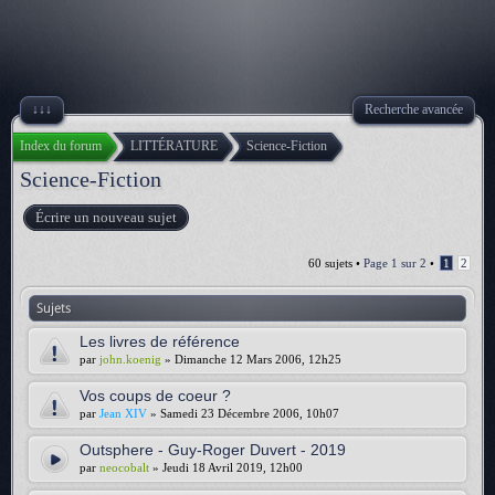
↓↓↓
Recherche avancée
Index du forum
LITTÉRATURE
Science-Fiction
Science-Fiction
Écrire un nouveau sujet
60 sujets •
Page
1
sur
2
•
1
2
Sujets
Les livres de référence
par
john.koenig
» Dimanche 12 Mars 2006, 12h25
Vos coups de coeur ?
par
Jean XIV
» Samedi 23 Décembre 2006, 10h07
Outsphere - Guy-Roger Duvert - 2019
par
neocobalt
» Jeudi 18 Avril 2019, 12h00