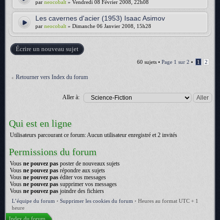
par
neocobalt
» Vendredi 08 Février 2008, 22h08
Les cavernes d'acier (1953) Isaac Asimov
par
neocobalt
» Dimanche 06 Janvier 2008, 15h28
Écrire un nouveau sujet
60 sujets •
Page
1
sur
2
•
1
2
Retourner vers Index du forum
Aller à:
Qui est en ligne
Utilisateurs parcourant ce forum: Aucun utilisateur enregistré et 2 invités
Permissions du forum
Vous
ne pouvez pas
poster de nouveaux sujets
Vous
ne pouvez pas
répondre aux sujets
Vous
ne pouvez pas
éditer vos messages
Vous
ne pouvez pas
supprimer vos messages
Vous
ne pouvez pas
joindre des fichiers
L’équipe du forum
•
Supprimer les cookies du forum
•
Heures au format UTC + 1
heure
Index du forum