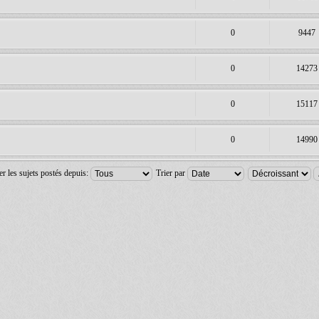
0
9447
0
14273
0
15117
0
14990
er les sujets postés depuis:
Trier par