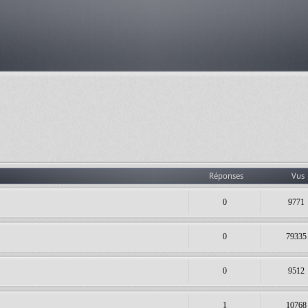
Réponses
Vus
0
9771
0
79335
0
9512
1
10768