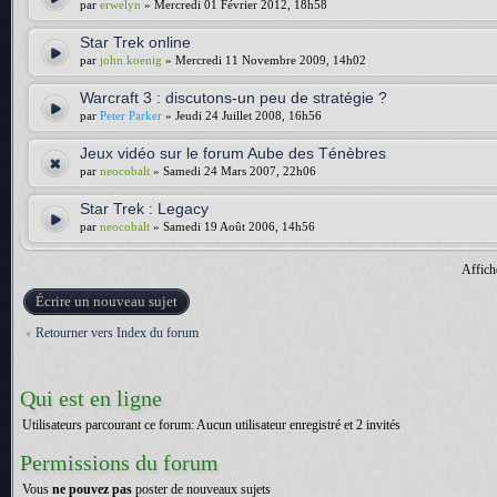
par
erwelyn
» Mercredi 01 Février 2012, 18h58
Star Trek online
par
john.koenig
» Mercredi 11 Novembre 2009, 14h02
Warcraft 3 : discutons-un peu de stratégie ?
par
Peter Parker
» Jeudi 24 Juillet 2008, 16h56
Jeux vidéo sur le forum Aube des Ténèbres
par
neocobalt
» Samedi 24 Mars 2007, 22h06
Star Trek : Legacy
par
neocobalt
» Samedi 19 Août 2006, 14h56
Affich
Écrire un nouveau sujet
Retourner vers Index du forum
Qui est en ligne
Utilisateurs parcourant ce forum: Aucun utilisateur enregistré et 2 invités
Permissions du forum
Vous
ne pouvez pas
poster de nouveaux sujets