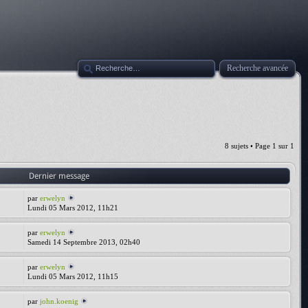
Recherche avancée
8 sujets • Page
1
sur
1
Dernier message
par
erwelyn
Lundi 05 Mars 2012, 11h21
par
erwelyn
Samedi 14 Septembre 2013, 02h40
par
erwelyn
Lundi 05 Mars 2012, 11h15
par
john.koenig