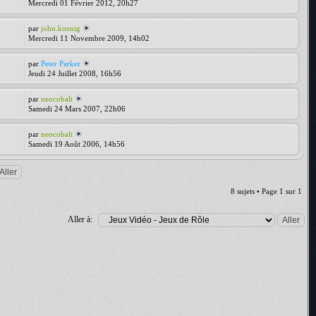
Mercredi 01 Février 2012, 20h27
par
john.koenig
Mercredi 11 Novembre 2009, 14h02
par
Peter Parker
Jeudi 24 Juillet 2008, 16h56
par
neocobalt
Samedi 24 Mars 2007, 22h06
par
neocobalt
Samedi 19 Août 2006, 14h56
8 sujets • Page
1
sur
1
Aller à: