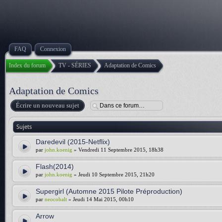
FAQ
Connexion
Index du forum
TV - SÉRIES
Adaptation de Comics
Adaptation de Comics
Écrire un nouveau sujet
Sujets
Daredevil (2015-Netflix)
par
john.koenig
» Vendredi 11 Septembre 2015, 18h38
Flash(2014)
par
john.koenig
» Jeudi 10 Septembre 2015, 21h20
Supergirl (Automne 2015 Pilote Préproduction)
par
neocobalt
» Jeudi 14 Mai 2015, 00h10
Arrow