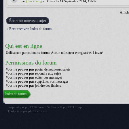
par
john.koenig
» Dimanche 14 Septembre 2014, 17h37
Affich
Écrire un nouveau sujet
Retourner vers Index du forum
Qui est en ligne
Utilisateurs parcourant ce forum: Aucun utilisateur enregistré et 1 invité
Permissions du forum
Vous
ne pouvez pas
poster de nouveaux sujets
Vous
ne pouvez pas
répondre aux sujets
Vous
ne pouvez pas
éditer vos messages
Vous
ne pouvez pas
supprimer vos messages
Vous
ne pouvez pas
joindre des fichiers
Index du forum
Propulsé par
phpBB
® Forum Software © phpBB Group
Traduction par
phpBB-fr.com