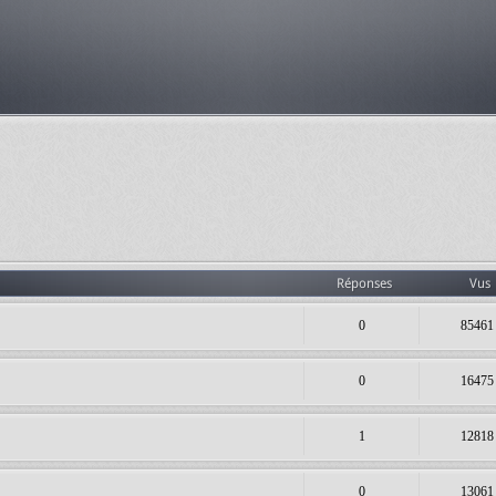
Réponses
Vus
0
85461
0
16475
1
12818
0
13061