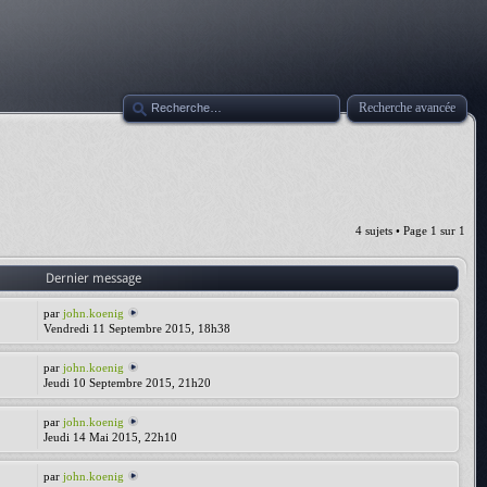
Recherche avancée
4 sujets • Page
1
sur
1
Dernier message
par
john.koenig
Vendredi 11 Septembre 2015, 18h38
par
john.koenig
Jeudi 10 Septembre 2015, 21h20
par
john.koenig
Jeudi 14 Mai 2015, 22h10
par
john.koenig